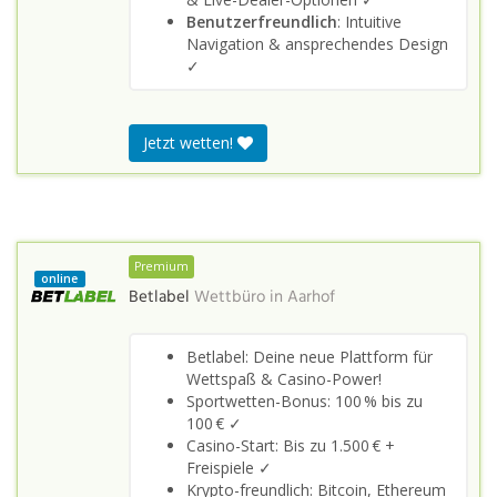
Benutzerfreundlich
: Intuitive
Navigation & ansprechendes Design
✓
Jetzt wetten!
Premium
online
Betlabel
Wettbüro in
Aarhof
Betlabel: Deine neue Plattform für
Wettspaß & Casino-Power!
Sportwetten-Bonus: 100 % bis zu
100 € ✓
Casino-Start: Bis zu 1.500 € +
Freispiele ✓
Krypto-freundlich: Bitcoin, Ethereum