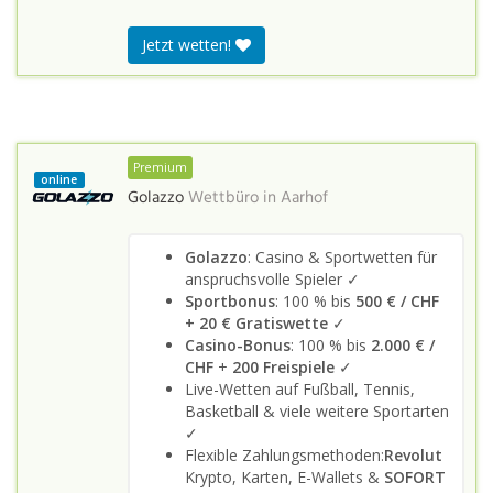
Jetzt wetten!
Premium
online
Golazzo
Wettbüro in
Aarhof
Golazzo
: Casino & Sportwetten für
anspruchsvolle Spieler ✓
Sportbonus
: 100 % bis
500
€ / CHF
+
20 € Gratiswette
✓
Casino-Bonus
: 100 % bis
2.000
€ /
CHF
+
200 Freispiele
✓
Live-Wetten auf Fußball, Tennis,
Basketball & viele weitere Sportarten
✓
Flexible Zahlungsmethoden:
Revolut
Krypto, Karten, E-Wallets &
SOFORT