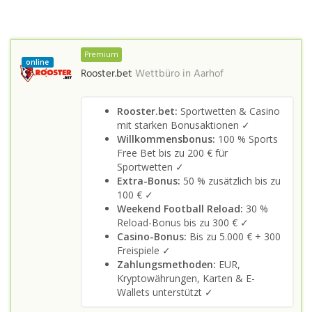
Premium
online
Rooster.bet
Wettbüro in
Aarhof
Rooster.bet:
Sportwetten & Casino
mit starken Bonusaktionen ✓
Willkommensbonus:
100 % Sports
Free Bet bis zu 200 € für
Sportwetten ✓
Extra-Bonus:
50 % zusätzlich bis zu
100 € ✓
Weekend Football Reload:
30 %
Reload-Bonus bis zu 300 € ✓
Casino-Bonus:
Bis zu 5.000 € + 300
Freispiele ✓
Zahlungsmethoden:
EUR,
Kryptowährungen, Karten & E-
Wallets unterstützt ✓