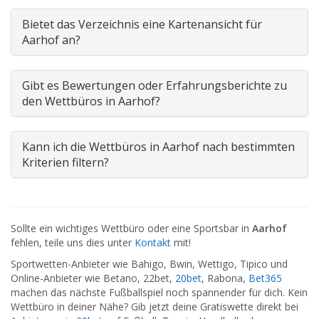
Bietet das Verzeichnis eine Kartenansicht für
Aarhof an?
Gibt es Bewertungen oder Erfahrungsberichte zu
den Wettbüros in Aarhof?
Kann ich die Wettbüros in Aarhof nach bestimmten
Kriterien filtern?
Sollte ein wichtiges Wettbüro oder eine Sportsbar in
Aarhof
fehlen, teile uns dies unter
Kontakt
mit!
Sportwetten-Anbieter wie Bahigo, Bwin, Wettigo, Tipico und
Online-Anbieter wie Betano, 22bet,
20bet
, Rabona,
Bet365
machen das nächste Fußballspiel noch spannender für dich. Kein
Wettbüro in deiner Nähe? Gib jetzt deine Gratiswette direkt bei