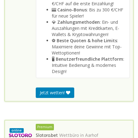
€/CHF auf die erste Einzahlung!
🎰
Casino-Bonus
: Bis zu 300 €/CHF
für neue Spieler!
💎
Zahlungsmethoden
: Ein- und
Auszahlungen mit Kreditkarten, E-
Wallets & Kryptowährungen!
⚽
Beste Quoten & hohe Limits
:
Maximiere deine Gewinne mit Top-
Wettoptionen!
🖥️
Benutzerfreundliche Plattform
:
Intuitive Bedienung & modernes
Design!
Jetzt wetten!
Premium
online
Slotoro.bet
Wettbüro in
Aarhof