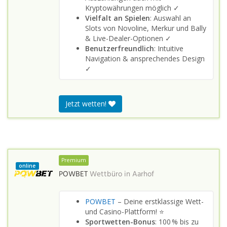
Kryptowährungen möglich ✓
Vielfalt an Spielen
: Auswahl an
Slots von Novoline, Merkur und Bally
& Live-Dealer-Optionen ✓
Benutzerfreundlich
: Intuitive
Navigation & ansprechendes Design
✓
Jetzt wetten!
Premium
online
POWBET
Wettbüro in
Aarhof
POWBET
– Deine erstklassige Wett-
und Casino-Plattform! ⭐
Sportwetten-Bonus
: 100 % bis zu