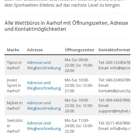
dein Sportwetten-Erlebnis auf das nächste Level zu bringen.
Alle Wettbüros in Aarhof mit Öffnungszeiten, Adresse
und Kontaktmöglichkeiten
Marke
Adresse
Öffnungszeiten
Kontaktinformatio
Mo-Sa: 09:00-
Tipico in
Adresse und
Tel: 030-12345678,
22:00, So: 10:00-
Aarhof
Wegbeschreibung
Email: info@tipico.c
20:00
Jouez
Mo-Sa: 10:00-
Tel: 040-23456789,
Adresse und
Sport in
23:00, So: 12:00-
Email:
Wegbeschreibung
Aarhof
21:00
kontakt@JouezSpor
Mo-Sa: 10:00-
Tel: 069-34567890,
Mybet in
Adresse und
22:00, So: 12:00-
Email:
Aarhof
Wegbeschreibung
20:00
support@mybet.ch
Swisslos
Mo-Sa: 11:00-
Adresse und
Tel: 0211-45678901,
in
24:00, So: 13:00-
Wegbeschreibung
Email: info@xtip.ch
Aarhof
22:00