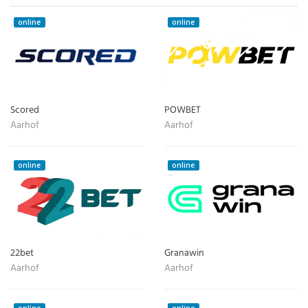
online
online
Scored
POWBET
Aarhof
Aarhof
online
online
22bet
Granawin
Aarhof
Aarhof