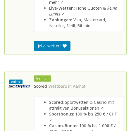
mehr ✓
Live-Wetten:
Hohe Quoten &
keine
Limits
✓
Zahlungen:
Visa, Mastercard,
Neteller, Skrill, Bitcoin
Jetzt wetten!
Premium
online
Scored
Wettbüro in
Aarhof
Scored
: Sportwetten & Casino mit
attraktiven Bonusaktionen ✓
Sportbonus
: 100 % bis
250 € / CHF
✓
Casino-Bonus
: 100 % bis
1.000 € /