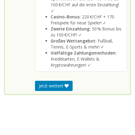
100 €/CHF auf die erste Einzahlung!
✓
Casino-Bonus:
220 €/CHF + 170
Freispiele für neue Spieler! ✓
Zweite Einzahlung:
50 % Bonus bis
zu 100 €/CHF! ✓
Großes Wettangebot:
Fußball,
Tennis, E-Sports & mehr! ✓
Vielfältige Zahlungsmethoden:
Kreditkarten, E-Wallets &
Kryptowährungen! ✓
Jetzt wetten!