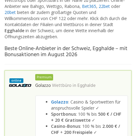
Wettshops oder Sportsbars in der Nähe zu platzieren. Online-
Anbieter wie Bahigo, Wettigo, Rabona,
Bet365
,
22bet
oder
20bet
bieten dir zudem großartige Quoten und
Willkommensboni von CHF 122 oder mehr. Klick dich durch die
Kontaktdaten der Filialen und Wettbüros in deiner Stadt
Egghalde
in der Schweiz, um deine Wette innerhalb der
Öffnungszeiten abzugeben.
Beste Online-Anbieter in der Schweiz, Egghalde – mit
Bonusaktionen im August 2026
Premium
online
Golazzo
Wettbüro in
Egghalde
Golazzo
: Casino & Sportwetten für
anspruchsvolle Spieler ✓
Sportbonus
: 100 % bis
500
€ / CHF
+
20 € Gratiswette
✓
Casino-Bonus
: 100 % bis
2.000
€ /
CHF
+
200 Freispiele
✓