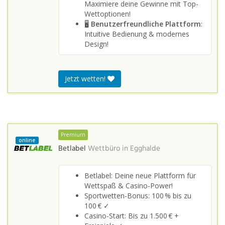
Maximiere deine Gewinne mit Top-
Wettoptionen!
🖥️
Benutzerfreundliche Plattform
:
Intuitive Bedienung & modernes
Design!
Jetzt wetten!
Premium
online
Betlabel
Wettbüro in
Egghalde
Betlabel: Deine neue Plattform für
Wettspaß & Casino-Power!
Sportwetten-Bonus: 100 % bis zu
100 € ✓
Casino-Start: Bis zu 1.500 € +