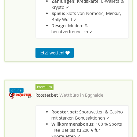
Zahlungen:
Kreditkarte, E-Wallets &
Krypto ✓
Spiele:
Slots von Nomotic, Merkur,
Bally Wulff ✓
Design
: Modern &
benutzerfreundlich ✓
Jetzt wetten!
Premium
online
Rooster.bet
Wettbüro in
Egghalde
Rooster.bet:
Sportwetten & Casino
mit starken Bonusaktionen ✓
Willkommensbonus:
100 % Sports
Free Bet bis zu 200 € für
Sportwetten ✓