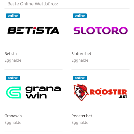
Beste Online Wettbüros:
online
online
Betista
Slotoro.bet
Egghalde
Egghalde
online
online
Granawin
Rooster.bet
Egghalde
Egghalde