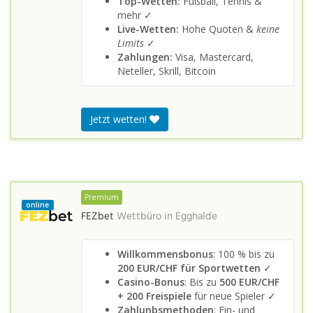
Top-Wetten:
Fußball, Tennis &
mehr ✓
Live-Wetten:
Hohe Quoten &
keine
Limits
✓
Zahlungen:
Visa, Mastercard,
Neteller, Skrill, Bitcoin
Jetzt wetten!
Premium
online
FEZbet
Wettbüro in
Egghalde
Willkommensbonus
: 100 % bis zu
200 EUR/CHF für Sportwetten
✓
Casino-Bonus
: Bis zu
500 EUR/CHF
+ 200 Freispiele
für neue Spieler ✓
Zahlunbsmethoden
: Ein- und