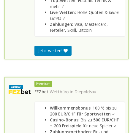
Top-Wetten:
Fußball, Tennis &
mehr ✓
Live-Wetten:
Hohe Quoten &
keine
Limits
✓
Zahlungen:
Visa, Mastercard,
Neteller, Skrill, Bitcoin
Jetzt wetten!
Premium
online
FEZbet
Wettbüro in
Diepoldsau
Willkommensbonus
: 100 % bis zu
200 EUR/CHF für Sportwetten
✓
Casino-Bonus
: Bis zu
500 EUR/CHF
+ 200 Freispiele
für neue Spieler ✓
Zahlunbsmethoden
: Ein- und