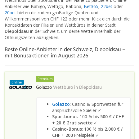
Wettshops oder Sportsbars in der Nähe zu platzieren. Online-
Anbieter wie Bahigo, Wettigo, Rabona,
Bet365
,
22bet
oder
20bet
bieten dir zudem großartige Quoten und
Willkommensboni von CHF 122 oder mehr. Klick dich durch die
Kontaktdaten der Filialen und Wettbüros in deiner Stadt
Diepoldsau
in der Schweiz, um deine Wette innerhalb der
Öffnungszeiten abzugeben.
Beste Online-Anbieter in der Schweiz, Diepoldsau –
mit Bonusaktionen im August 2026
Premium
online
Golazzo
Wettbüro in
Diepoldsau
Golazzo
: Casino & Sportwetten für
anspruchsvolle Spieler ✓
Sportbonus
: 100 % bis
500
€ / CHF
+
20 € Gratiswette
✓
Casino-Bonus
: 100 % bis
2.000
€ /
CHF
+
200 Freispiele
✓