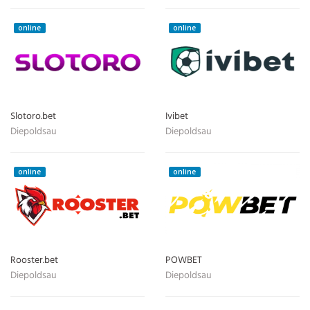
online
online
Slotoro.bet
Ivibet
Diepoldsau
Diepoldsau
online
online
Rooster.bet
POWBET
Diepoldsau
Diepoldsau