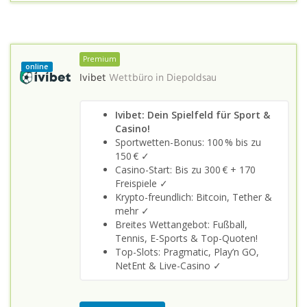
Premium
online
Ivibet
Wettbüro in
Diepoldsau
Ivibet: Dein Spielfeld für Sport &
Casino!
Sportwetten-Bonus: 100 % bis zu
150 € ✓
Casino-Start: Bis zu 300 € + 170
Freispiele ✓
Krypto-freundlich: Bitcoin, Tether &
mehr ✓
Breites Wettangebot: Fußball,
Tennis, E-Sports & Top-Quoten!
Top-Slots: Pragmatic, Play’n GO,
NetEnt & Live-Casino ✓