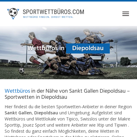
Skip
to
Toggl
main
navig
content
Wettbüros in
Diepoldsau
Wettbüros
in der Nähe von Sankt Gallen Diepoldsau –
Sportwetten in Diepoldsau
Hier findest du die besten Sportwetten-Anbieter in deiner Region
Sankt Gallen
,
Diepoldsau
und Umgebung. Aufgelistet sind
Wettbüros und Wettlokale von Tipico, Swisslos unter der Makre
Sporttip, Jouez Sport und weitere Anbieter wie Xtip und Tipwin .
So findest du ganz einfach Möglichkeiten, deine Wetten in