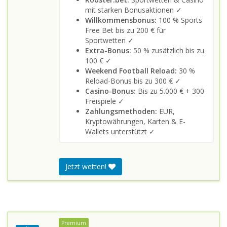
mit starken Bonusaktionen ✓
Willkommensbonus:
100 % Sports
Free Bet bis zu 200 € für
Sportwetten ✓
Extra-Bonus:
50 % zusätzlich bis zu
100 € ✓
Weekend Football Reload:
30 %
Reload-Bonus bis zu 300 € ✓
Casino-Bonus:
Bis zu 5.000 € + 300
Freispiele ✓
Zahlungsmethoden:
EUR,
Kryptowährungen, Karten & E-
Wallets unterstützt ✓
Jetzt wetten!
Premium