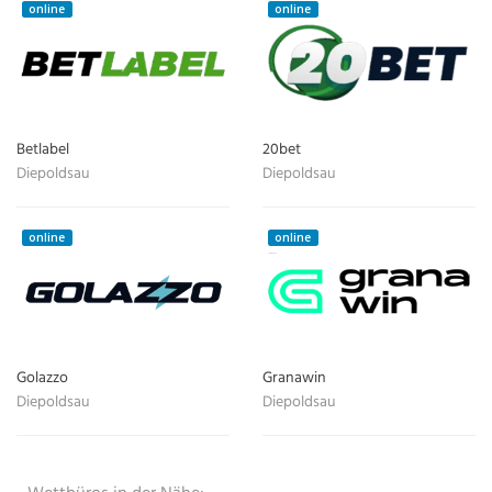
online
online
Betlabel
20bet
Diepoldsau
Diepoldsau
online
online
Golazzo
Granawin
Diepoldsau
Diepoldsau