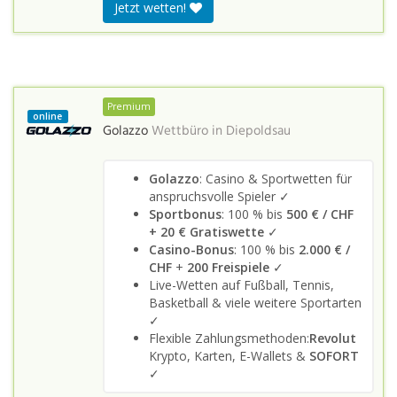
Jetzt wetten!
Premium
online
Golazzo
Wettbüro in
Diepoldsau
Golazzo
: Casino & Sportwetten für
anspruchsvolle Spieler ✓
Sportbonus
: 100 % bis
500
€ / CHF
+
20 € Gratiswette
✓
Casino-Bonus
: 100 % bis
2.000
€ /
CHF
+
200 Freispiele
✓
Live-Wetten auf Fußball, Tennis,
Basketball & viele weitere Sportarten
✓
Flexible Zahlungsmethoden:
Revolut
Krypto, Karten, E-Wallets &
SOFORT
✓