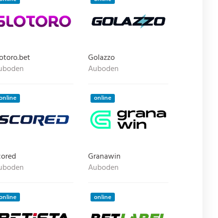
otoro.bet
Golazzo
uboden
Auboden
online
online
cored
Granawin
uboden
Auboden
online
online