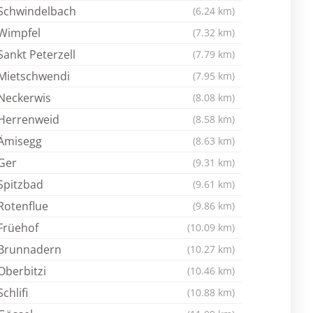
Schwindelbach
(6.24 km)
Wimpfel
(7.32 km)
Sankt Peterzell
(7.79 km)
Mietschwendi
(7.95 km)
Neckerwis
(8.08 km)
Herrenweid
(8.58 km)
Ämisegg
(8.63 km)
Ger
(9.31 km)
Spitzbad
(9.61 km)
Rotenflue
(9.86 km)
Früehof
(10.09 km)
Brunnadern
(10.27 km)
Oberbitzi
(10.46 km)
Schlifi
(10.88 km)