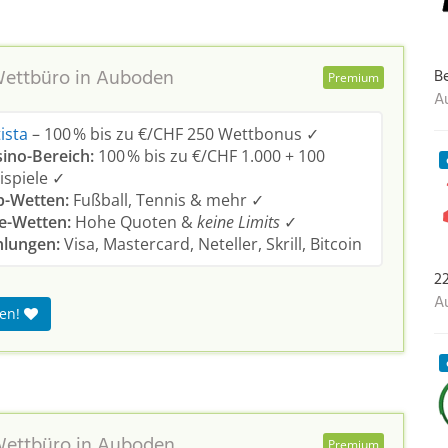
ettbüro in
Auboden
Be
Premium
A
ista
– 100 % bis zu €/CHF 250 Wettbonus ✓
ino-Bereich:
100 % bis zu €/CHF 1.000 + 100
ispiele ✓
p-Wetten:
Fußball, Tennis & mehr ✓
e-Wetten:
Hohe Quoten &
keine Limits
✓
hlungen:
Visa, Mastercard, Neteller, Skrill, Bitcoin
2
A
ten!
ettbüro in
Auboden
Premium