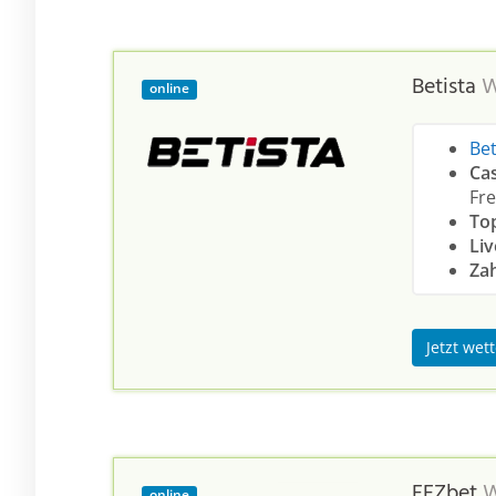
Betista
W
online
Bet
Cas
Fre
To
Liv
Za
Jetzt wet
FEZbet
W
online