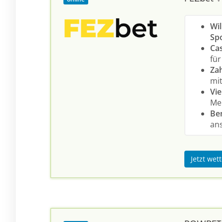
Wi
Sp
Ca
für
Za
mi
Vie
Mer
Be
an
Jetzt wet