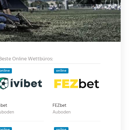
Beste Online Wettbüros:
online
online
ibet
FEZbet
uboden
Auboden
online
online