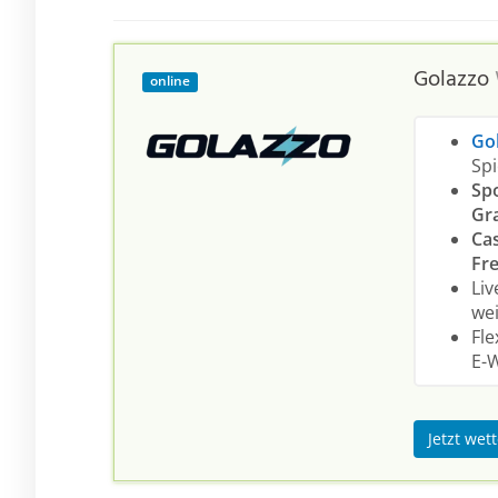
Golazzo
online
Go
Spi
Sp
Gr
Ca
Fre
Liv
wei
Fl
E-
Jetzt wet