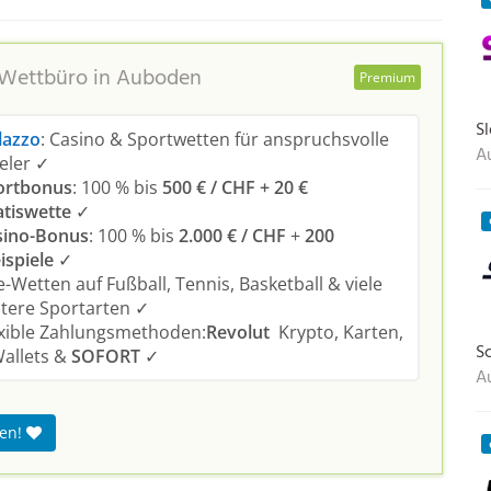
Wettbüro in
Auboden
Premium
Sl
lazzo
: Casino & Sportwetten für anspruchsvolle
A
eler ✓
ortbonus
: 100 % bis
500
€ / CHF +
20 €
atiswette
✓
sino-Bonus
: 100 % bis
2.000
€ / CHF
+
200
ispiele
✓
e-Wetten auf Fußball, Tennis, Basketball & viele
tere Sportarten ✓
exible Zahlungsmethoden:
Revolut
Krypto, Karten,
S
Wallets &
SOFORT
✓
A
ten!