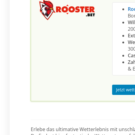
Ro
Bo
Wi
200
Ex
We
30
Ca
Za
& E
Jetzt wet
Erlebe das ultimative Wetterlebnis mit unsch