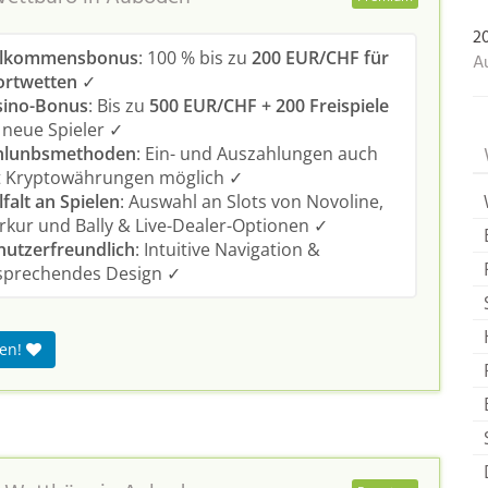
2
llkommensbonus
: 100 % bis zu
200 EUR/CHF für
A
ortwetten
✓
sino-Bonus
: Bis zu
500 EUR/CHF + 200 Freispiele
 neue Spieler ✓
hlunbsmethoden
: Ein- und Auszahlungen auch
t Kryptowährungen möglich ✓
lfalt an Spielen
: Auswahl an Slots von Novoline,
kur und Bally & Live-Dealer-Optionen ✓
nutzerfreundlich
: Intuitive Navigation &
sprechendes Design ✓
ten!