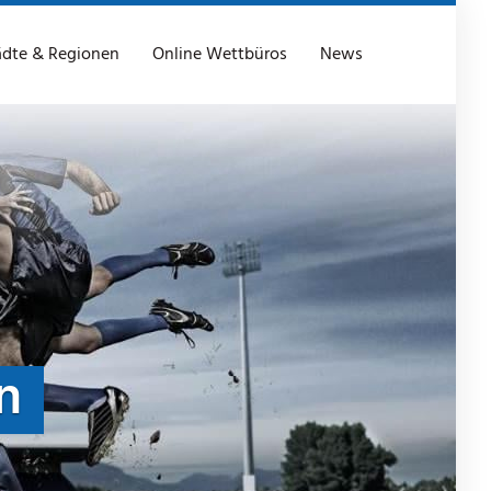
ädte & Regionen
Online Wettbüros
News
n