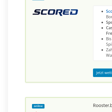
Sc
Bo
Sp
Ca
Fre
Bis
Sp
Zah
Wa
Jetzt wet
Rooster.
online