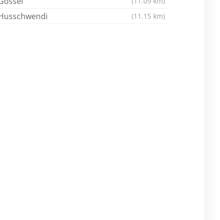
Gössel
(11.09 km)
Husschwendi
(11.15 km)