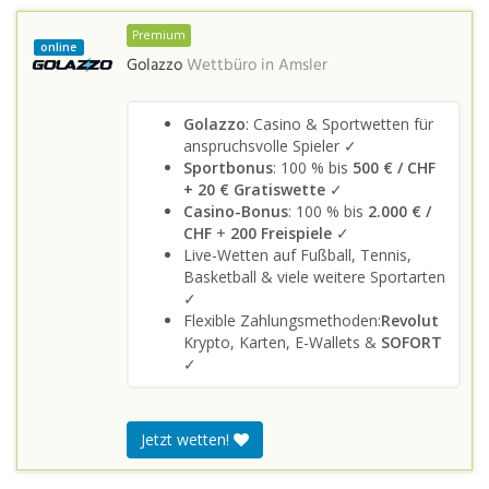
Premium
online
Golazzo
Wettbüro in
Amsler
Golazzo
: Casino & Sportwetten für
anspruchsvolle Spieler ✓
Sportbonus
: 100 % bis
500
€ / CHF
+
20 € Gratiswette
✓
Casino-Bonus
: 100 % bis
2.000
€ /
CHF
+
200 Freispiele
✓
Live-Wetten auf Fußball, Tennis,
Basketball & viele weitere Sportarten
✓
Flexible Zahlungsmethoden:
Revolut
Krypto, Karten, E-Wallets &
SOFORT
✓
Jetzt wetten!