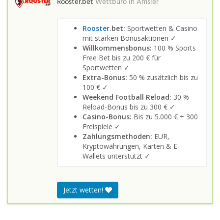
Rooster.bet
Wettbüro in
Amsler
Rooster
.bet:
Sportwetten & Casino
mit starken Bonusaktionen ✓
Willkommensbonus:
100 % Sports
Free Bet bis zu 200 € für
Sportwetten ✓
Extra-Bonus:
50 % zusätzlich bis zu
100 € ✓
Weekend Football Reload:
30 %
Reload-Bonus bis zu 300 € ✓
Casino-Bonus:
Bis zu 5.000 € + 300
Freispiele ✓
Zahlungsmethoden:
EUR,
Kryptowährungen, Karten & E-
Wallets unterstützt ✓
Jetzt wetten!