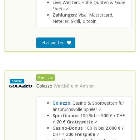
Live-Wetten:
Hohe Quoten &
keine
Limits
✓
Zahlungen:
Visa, Mastercard,
Neteller, Skrill, Bitcoin
Jetzt wetten!
Premium
online
Golazzo
Wettbüro in
Amsler
Golazzo
: Casino & Sportwetten für
anspruchsvolle Spieler ✓
Sportbonus
: 100 % bis
500
€ / CHF
+
20 € Gratiswette
✓
Casino-Bonus
: 100 % bis
2.000
€ /
CHF
+
200 Freispiele
✓