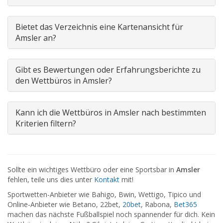
Bietet das Verzeichnis eine Kartenansicht für
Amsler an?
Gibt es Bewertungen oder Erfahrungsberichte zu
den Wettbüros in Amsler?
Kann ich die Wettbüros in Amsler nach bestimmten
Kriterien filtern?
Sollte ein wichtiges Wettbüro oder eine Sportsbar in
Amsler
fehlen, teile uns dies unter
Kontakt
mit!
Sportwetten-Anbieter wie Bahigo, Bwin, Wettigo, Tipico und
Online-Anbieter wie Betano, 22bet,
20bet
, Rabona,
Bet365
machen das nächste Fußballspiel noch spannender für dich. Kein