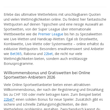
Erlebe das ultimative Wetterlebnis mit unschlagbaren Quoten
und vielen Wettmöglichkeiten online. Du findest hier fantastische
Wettquoten auf deinen Tippschein und eine riesige Auswahl an
Sportwetten, von der Super League über internationale
Wettbewerbe wie die
Premier League
bis hin zu Spezialwetten
wie Live-Wetten und Handicap-Wetten. Egal ob Einzelwette,
Kombiwette, Live-Wette oder Systemwette – online erhältst du
exklusive Wettquoten. Besonders erwähnenswert sind Anbieter
wie
Bet365
, Rabona und
22bet
, die nicht nur viele
Wettmöglichkeiten bieten, sondern auch erstklassige
Bonusprogramme.
Willkommensbonus und Gratiswetten bei Online
Sportwetten-Anbietern 2026
Viele Online-Sportwettanbieter bieten einen attraktiven
Willkommensbonus, der nach der Registrierung und Einzahlung
bis zu CHF 100 oder mehr betragen kann. Zum Beispiel bietet
22bet
*
einen soliden Bonus für neue Spieler. Zusätzlich gibt es
sichere und schnelle Zahlungsmöglichkeiten, die dein
Wetterlebnis problemlos gestalten. Zwischendurch kannst du