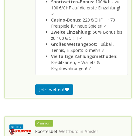
Sportwetten-Bonus:
100 % bis zu
100 €/CHF auf die erste Einzahlung!
✓
Casino-Bonus:
220 €/CHF + 170
Freispiele für neue Spieler! ✓
Zweite Einzahlung:
50 % Bonus bis
zu 100 €/CHF! ✓
Großes Wettangebot:
Fußball,
Tennis, E-Sports & mehr! ✓
Vielfältige Zahlungsmethoden:
Kreditkarten, E-Wallets &
Kryptowährungen! ✓
Jetzt wetten!
Premium
online
Rooster.bet
Wettbüro in
Amsler