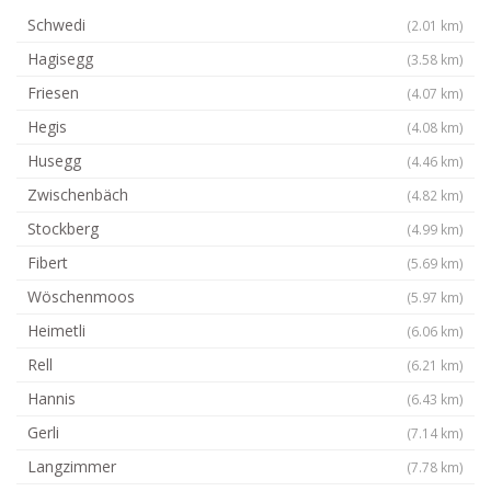
Schwedi
(2.01 km)
Hagisegg
(3.58 km)
Friesen
(4.07 km)
Hegis
(4.08 km)
Husegg
(4.46 km)
Zwischenbäch
(4.82 km)
Stockberg
(4.99 km)
Fibert
(5.69 km)
Wöschenmoos
(5.97 km)
Heimetli
(6.06 km)
Rell
(6.21 km)
Hannis
(6.43 km)
Gerli
(7.14 km)
Langzimmer
(7.78 km)