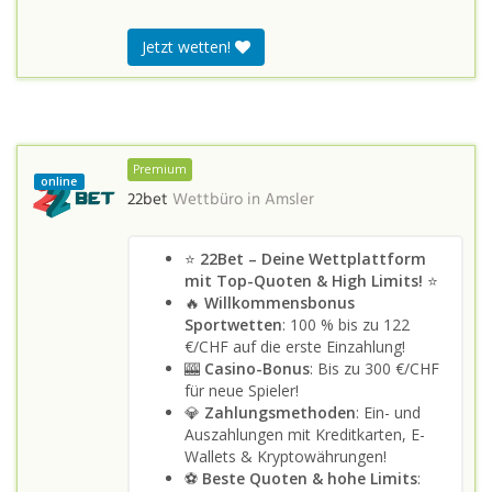
Jetzt wetten!
Premium
online
22bet
Wettbüro in
Amsler
⭐
22Bet – Deine Wettplattform
mit Top-Quoten & High Limits!
⭐
🔥
Willkommensbonus
Sportwetten
: 100 % bis zu 122
€/CHF auf die erste Einzahlung!
🎰
Casino-Bonus
: Bis zu 300 €/CHF
für neue Spieler!
💎
Zahlungsmethoden
: Ein- und
Auszahlungen mit Kreditkarten, E-
Wallets & Kryptowährungen!
⚽
Beste Quoten & hohe Limits
: