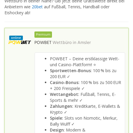
Wettbüro in deiner Nähe? Gib jetzt deine Gratiswette direkt bei
Anbietern wie
20bet
auf Fußball, Tennis, Handball oder
Eishockey ab!
Premium
online
POWBET
Wettbüro in
Amsler
POWBET – Deine erstklassige Wett-
und Casino-Plattform! ⭐
Sportwetten-Bonus
: 100 % bis zu
200 EUR ✓
Casino-Bonus:
100 % bis zu 500 EUR
+ 200 Freispiele ✓
Wettangebot:
Fußball, Tennis, E-
Sports & mehr ✓
Zahlungen:
Kreditkarte, E-Wallets &
Krypto ✓
Spiele:
Slots von Nomotic, Merkur,
Bally Wulff ✓
Design
: Modern &