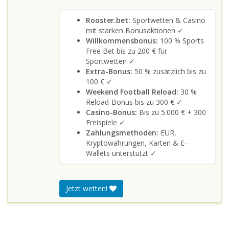
Rooster.bet:
Sportwetten & Casino
mit starken Bonusaktionen ✓
Willkommensbonus:
100 % Sports
Free Bet bis zu 200 € für
Sportwetten ✓
Extra-Bonus:
50 % zusätzlich bis zu
100 € ✓
Weekend Football Reload:
30 %
Reload-Bonus bis zu 300 € ✓
Casino-Bonus:
Bis zu 5.000 € + 300
Freispiele ✓
Zahlungsmethoden:
EUR,
Kryptowährungen, Karten & E-
Wallets unterstützt ✓
Jetzt wetten!