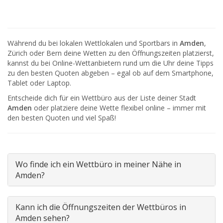
Während du bei lokalen Wettlokalen und Sportbars in
Amden
,
Zürich oder Bern deine Wetten zu den Öffnungszeiten platzierst,
kannst du bei Online-Wettanbietern rund um die Uhr deine Tipps
zu den besten Quoten abgeben – egal ob auf dem Smartphone,
Tablet oder Laptop.
Entscheide dich für ein Wettbüro aus der Liste deiner Stadt
Amden
oder platziere deine Wette flexibel online – immer mit
den besten Quoten und viel Spaß!
Wo finde ich ein Wettbüro in meiner Nähe in
Amden?
Kann ich die Öffnungszeiten der Wettbüros in
Amden sehen?