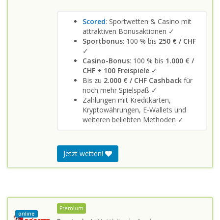
Scored
: Sportwetten & Casino mit
attraktiven Bonusaktionen ✓
Sportbonus
: 100 % bis
250 € / CHF
✓
Casino-Bonus
: 100 % bis
1.000 € /
CHF + 100 Freispiele
✓
Bis zu
2.000 € / CHF Cashback
für
noch mehr Spielspaß ✓
Zahlungen mit Kreditkarten,
Kryptowährungen, E-Wallets und
weiteren beliebten Methoden ✓
Jetzt wetten!
Premium
online