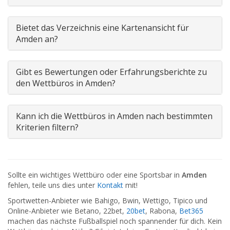
Bietet das Verzeichnis eine Kartenansicht für
Amden an?
Gibt es Bewertungen oder Erfahrungsberichte zu
den Wettbüros in Amden?
Kann ich die Wettbüros in Amden nach bestimmten
Kriterien filtern?
Sollte ein wichtiges Wettbüro oder eine Sportsbar in
Amden
fehlen, teile uns dies unter
Kontakt
mit!
Sportwetten-Anbieter wie Bahigo, Bwin, Wettigo, Tipico und
Online-Anbieter wie Betano, 22bet,
20bet
, Rabona,
Bet365
machen das nächste Fußballspiel noch spannender für dich. Kein