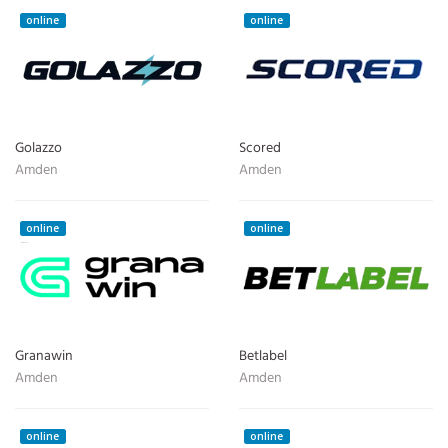
online
online
Golazzo
Scored
Amden
Amden
online
online
Granawin
Betlabel
Amden
Amden
online
online