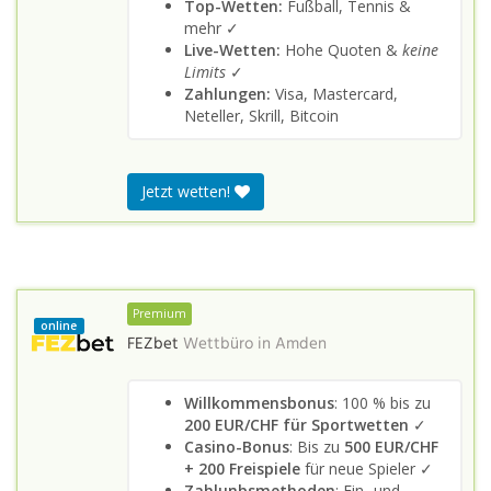
Top-Wetten:
Fußball, Tennis &
mehr ✓
Live-Wetten:
Hohe Quoten &
keine
Limits
✓
Zahlungen:
Visa, Mastercard,
Neteller, Skrill, Bitcoin
Jetzt wetten!
Premium
online
FEZbet
Wettbüro in
Amden
Willkommensbonus
: 100 % bis zu
200 EUR/CHF für Sportwetten
✓
Casino-Bonus
: Bis zu
500 EUR/CHF
+ 200 Freispiele
für neue Spieler ✓
Zahlunbsmethoden
: Ein- und