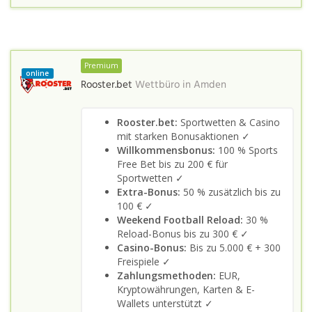
Premium
online
Rooster.bet
Wettbüro in
Amden
Rooster.bet:
Sportwetten & Casino
mit starken Bonusaktionen ✓
Willkommensbonus:
100 % Sports
Free Bet bis zu 200 € für
Sportwetten ✓
Extra-Bonus:
50 % zusätzlich bis zu
100 € ✓
Weekend Football Reload:
30 %
Reload-Bonus bis zu 300 € ✓
Casino-Bonus:
Bis zu 5.000 € + 300
Freispiele ✓
Zahlungsmethoden:
EUR,
Kryptowährungen, Karten & E-
Wallets unterstützt ✓