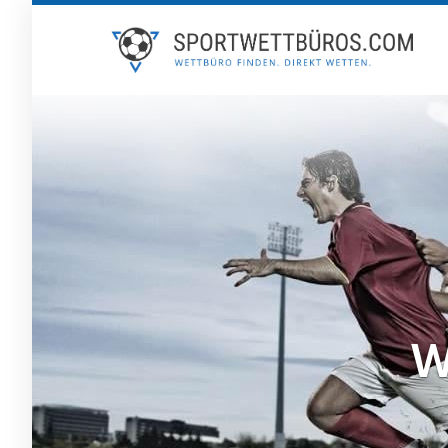
Skip
to
main
content
W