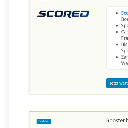
Sc
Bo
Sp
Ca
Fre
Bis
Sp
Zah
Wa
Jetzt wet
Rooster.
online