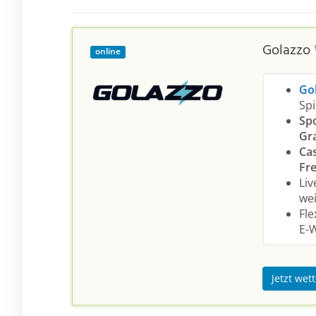
Golazzo
online
Go
Spi
Sp
Gr
Ca
Fre
Liv
wei
Fl
E-
Jetzt wet