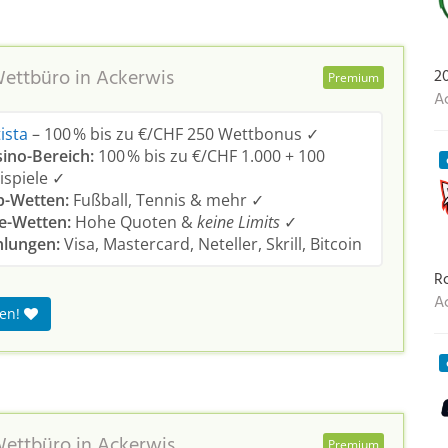
ettbüro in
Ackerwis
2
Premium
A
ista
– 100 % bis zu €/CHF 250 Wettbonus ✓
ino-Bereich:
100 % bis zu €/CHF 1.000 + 100
ispiele ✓
p-Wetten:
Fußball, Tennis & mehr ✓
e-Wetten:
Hohe Quoten &
keine Limits
✓
hlungen:
Visa, Mastercard, Neteller, Skrill, Bitcoin
R
A
ten!
ettbüro in
Ackerwis
Premium