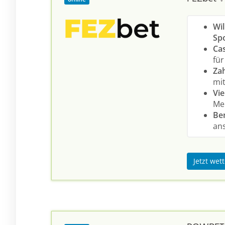
Wi
Sp
Ca
für
Za
mi
Vie
Mer
Be
an
Jetzt wet