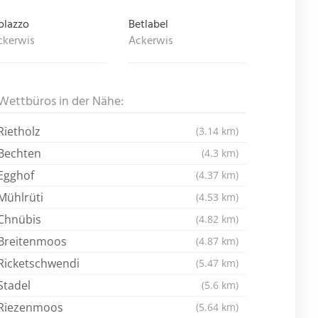
olazzo
Betlabel
ckerwis
Ackerwis
Wettbüros in der Nähe:
Rietholz
(3.14 km)
Bechten
(4.3 km)
Egghof
(4.37 km)
Mühlrüti
(4.53 km)
Chnübis
(4.82 km)
Breitenmoos
(4.87 km)
Ricketschwendi
(5.47 km)
Stadel
(5.6 km)
Riezenmoos
(5.64 km)