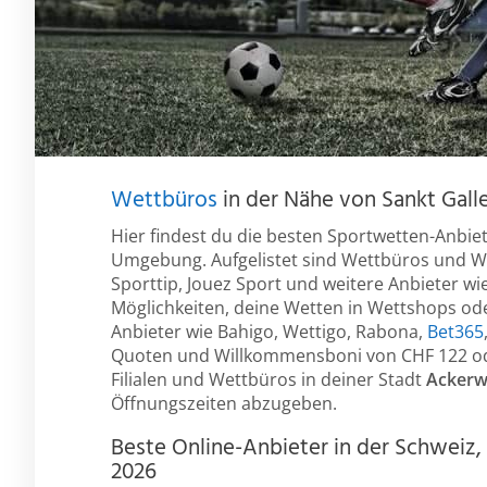
Wettbüros
in der Nähe von Sankt Gall
Hier findest du die besten Sportwetten-Anbie
Umgebung. Aufgelistet sind Wettbüros und Wet
Sporttip, Jouez Sport und weitere Anbieter wie
Möglichkeiten, deine Wetten in Wettshops ode
Anbieter wie Bahigo, Wettigo, Rabona,
Bet365
Quoten und Willkommensboni von CHF 122 ode
Filialen und Wettbüros in deiner Stadt
Ackerw
Öffnungszeiten abzugeben.
Beste Online-Anbieter in der Schweiz
2026