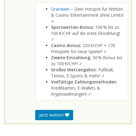
Granawin
– Dein Hotspot für Wetten
& Casino-Entertainment ohne Limits!
⭐
Sportwetten-Bonus:
100 % bis zu
100 €/CHF auf die erste Einzahlung!
✓
Casino-Bonus:
220 €/CHF + 170
Freispiele für neue Spieler! ✓
Zweite Einzahlung:
50 % Bonus bis
zu 100 €/CHF! ✓
Großes Wettangebot:
Fußball,
Tennis, E-Sports & mehr! ✓
Vielfältige Zahlungsmethoden:
Kreditkarten, E-Wallets &
Kryptowährungen! ✓
Jetzt wetten!