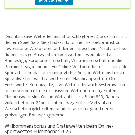
Jetzt wetten!
Das ultimative Wetterlebnis mit unschlagbaren Quoten und mit
deinem Spiel-Satz-Sieg findest du online. Hier bekommst du
löwenstarke Wettquoten auf deinen Tippschein. Zusätzlich hast
du eine riesige Auswahl an Sportwetten – weit über die
Bundesliga, Europameisterschaft, Weltmeisterschaft und die
Premier League hinaus. Ein Online-Wettbüro bietet dir fast jede
Sportart – und das auch mit jeglicher Art von Wette bis hin zu
Spezialwetten, wie Livewetten und Handicappwetten. Ob
Einzelwette, Kombiwette, Live-Wette oder auch Systemwetten –
online werden dir die exklusivsten Wettquoten angeboten.
Nennenswert sind Online-Wettanbieter z.B. bet365, Rabona,
Vulkan.bet oder 22bet nicht nur wegen ihrer Vielzahl an
Wettscheinmöglichkeiten, sondern auch aufgrund deren
großartigen Bonusprogramme.
Willkommensbonus und Gratiswetten beim Online-
Sportwetten Buchmacher 2026