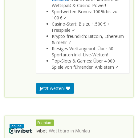
Wettspaß & Casino-Power!
Sportwetten-Bonus: 100 % bis zu
100 € ✓
Casino-Start: Bis zu 1.500 € +
Freispiele ✓
Krypto-freundlich: Bitcoin, Ethereum
& mehr ✓
Riesiges Wettangebot: Über 50
Sportarten inkl. Live-Wetten!
Top-Slots & Games: Über 4.000
Spiele von führenden Anbietern ✓
Jetzt wetten!
Premium
online
Ivibet
Wettbüro in
Mühlau