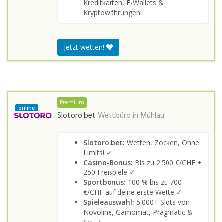
Kreditkarten, E-Wallets &
Kryptowährungen!
Jetzt wetten!
Premium
online
Slotoro.bet
Wettbüro in
Mühlau
Slotoro.bet:
Wetten, Zocken, Ohne
Limits! ✓
Casino-Bonus:
Bis zu 2.500 €/CHF +
250 Freispiele ✓
Sportbonus:
100 % bis zu 700
€/CHF auf deine erste Wette ✓
Spieleauswahl:
5.000+ Slots von
Novoline, Gamomat, Pragmatic &
Co. ✓