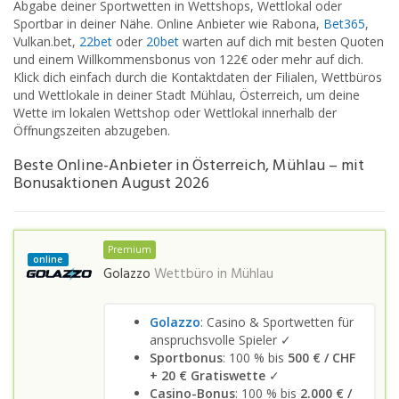
Abgabe deiner Sportwetten in Wettshops, Wettlokal oder
Sportbar in deiner Nähe. Online Anbieter wie Rabona,
Bet365
,
Vulkan.bet,
22bet
oder
20bet
warten auf dich mit besten Quoten
und einem Willkommensbonus von 122€ oder mehr auf dich.
Klick dich einfach durch die Kontaktdaten der Filialen, Wettbüros
und Wettlokale in deiner Stadt Mühlau, Österreich, um deine
Wette im lokalen Wettshop oder Wettlokal innerhalb der
Öffnungszeiten abzugeben.
Beste Online-Anbieter in Österreich, Mühlau – mit
Bonusaktionen August 2026
Premium
online
Golazzo
Wettbüro in
Mühlau
Golazzo
: Casino & Sportwetten für
anspruchsvolle Spieler ✓
Sportbonus
: 100 % bis
500
€ / CHF
+
20 € Gratiswette
✓
Casino-Bonus
: 100 % bis
2.000
€ /