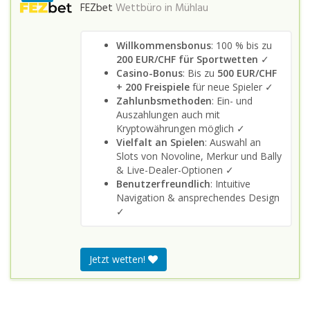
FEZbet
Wettbüro in
Mühlau
Willkommensbonus
: 100 % bis zu
200 EUR/CHF für Sportwetten
✓
Casino-Bonus
: Bis zu
500 EUR/CHF
+ 200 Freispiele
für neue Spieler ✓
Zahlunbsmethoden
: Ein- und
Auszahlungen auch mit
Kryptowährungen möglich ✓
Vielfalt an Spielen
: Auswahl an
Slots von Novoline, Merkur und Bally
& Live-Dealer-Optionen ✓
Benutzerfreundlich
: Intuitive
Navigation & ansprechendes Design
✓
Jetzt wetten!