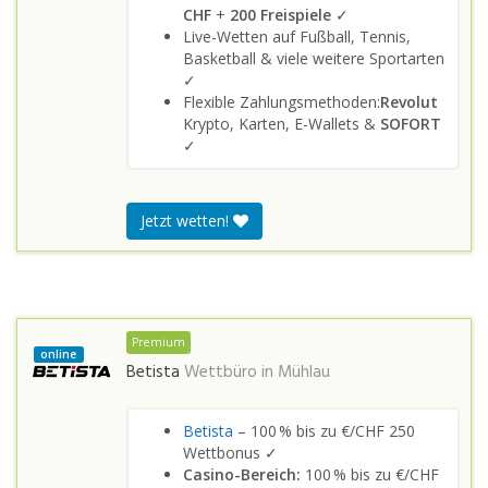
CHF
+
200 Freispiele
✓
Live-Wetten auf Fußball, Tennis,
Basketball & viele weitere Sportarten
✓
Flexible Zahlungsmethoden:
Revolut
Krypto, Karten, E-Wallets &
SOFORT
✓
Jetzt wetten!
Premium
online
Betista
Wettbüro in
Mühlau
Betista
– 100 % bis zu €/CHF 250
Wettbonus ✓
Casino-Bereich:
100 % bis zu €/CHF