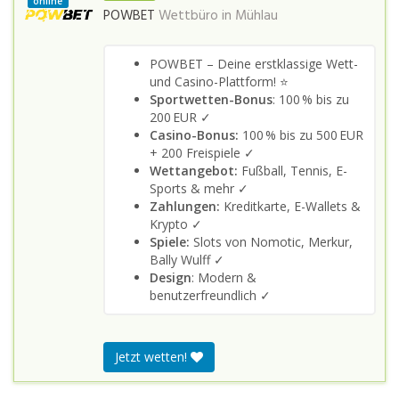
online
POWBET
Wettbüro in
Mühlau
POWBET – Deine erstklassige Wett-
und Casino-Plattform! ⭐
Sportwetten-Bonus
: 100 % bis zu
200 EUR ✓
Casino-Bonus:
100 % bis zu 500 EUR
+ 200 Freispiele ✓
Wettangebot:
Fußball, Tennis, E-
Sports & mehr ✓
Zahlungen:
Kreditkarte, E-Wallets &
Krypto ✓
Spiele:
Slots von Nomotic, Merkur,
Bally Wulff ✓
Design
: Modern &
benutzerfreundlich ✓
Jetzt wetten!