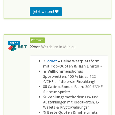
Jetzt wetten!
Premium
online
22bet
Wettbüro in
Mühlau
⭐
22Bet
– Deine Wettplattform
mit Top-Quoten & High Limits!
⭐
🔥
Willkommensbonus
Sportwetten
: 100 % bis zu 122
€/CHF auf die erste Einzahlung!
🎰
Casino-Bonus
: Bis zu 300 €/CHF
für neue Spieler!
💎
Zahlungsmethoden
: Ein- und
Auszahlungen mit Kreditkarten, E-
Wallets & Kryptowährungen!
⚽
Beste Quoten & hohe Limits
: