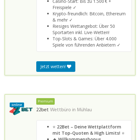
Casino-Start: Bis zu 1.500 € +
Freispiele ✓
Krypto-freundlich: Bitcoin, Ethereum
& mehr ✓
Riesiges Wettangebot: Über 50
Sportarten inkl. Live-Wetten!
Top-Slots & Games: Über 4.000
Spiele von führenden Anbietern ✓
Jetzt wetten!
Premium
online
22bet
Wettbüro in
Mühlau
⭐
22Bet – Deine Wettplattform
mit Top-Quoten & High Limits!
⭐
🔥
Willkommensbonus