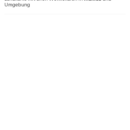
Umgebung