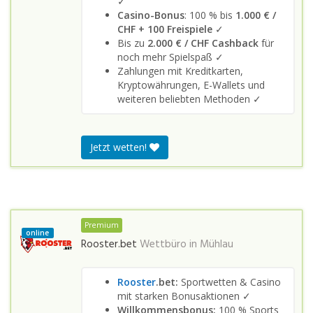
✓
Casino-Bonus
: 100 % bis
1.000 € /
CHF + 100 Freispiele
✓
Bis zu
2.000 € / CHF Cashback
für
noch mehr Spielspaß ✓
Zahlungen mit Kreditkarten,
Kryptowährungen, E-Wallets und
weiteren beliebten Methoden ✓
Jetzt wetten!
Premium
online
Rooster.bet
Wettbüro in
Mühlau
Rooster
.bet:
Sportwetten & Casino
mit starken Bonusaktionen ✓
Willkommensbonus:
100 % Sports