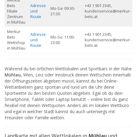
Bets
Adresse
+43 1 901 2345,
Mo-Sa: 09:30-
Filiale
und
kundenservice@merkur-
21:30
Zentrum
Route
bets.at
in Mühlau
Merkur
Adresse
+43 1 901 2345,
Bets
Mo-So: 11:00-
und
kundenservice@merkur-
Wettshop
23:00
Route
bets.at
in Mühlau
Während du bei örtlichen Wettlokalen und Sportbars in der Nähe
Mühlau,
Wien, Linz oder Innsbruck deinen Wettschein innerhalb
der Öffnungszeiten abgeben musst, kannst du bei Online-
Wettanbietern ganz spontan und rund um die Uhr deine
Sportwette zu den besten Quoten abgeben. Egal ob du dein
Smartphone, Tablet oder Laptop benutzt – online bist du ganz
flexibel mit deinen Wettquoten. Anders als im lokalen Wettbüro
und egal in welcher Stadt kannst du auch unterwegs mit
Freunden oder Familie wetten.
Landkarte mit allen Wettlokalen in
Mühlau
und