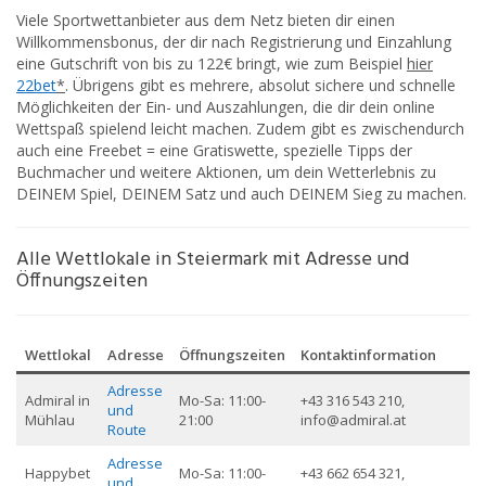
Viele Sportwettanbieter aus dem Netz bieten dir einen
Willkommensbonus, der dir nach Registrierung und Einzahlung
eine Gutschrift von bis zu 122€ bringt, wie zum Beispiel
hier
22bet
*
. Übrigens gibt es mehrere, absolut sichere und schnelle
Möglichkeiten der Ein- und Auszahlungen, die dir dein online
Wettspaß spielend leicht machen. Zudem gibt es zwischendurch
auch eine Freebet = eine Gratiswette, spezielle Tipps der
Buchmacher und weitere Aktionen, um dein Wetterlebnis zu
DEINEM Spiel, DEINEM Satz und auch DEINEM Sieg zu machen.
Alle Wettlokale in Steiermark mit Adresse und
Öffnungszeiten
Wettlokal
Adresse
Öffnungszeiten
Kontaktinformation
Adresse
Admiral in
Mo-Sa: 11:00-
+43 316 543 210,
und
Mühlau
21:00
info@admiral.at
Route
Adresse
Happybet
Mo-Sa: 11:00-
+43 662 654 321,
und