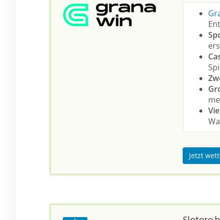
Gr
Ent
Sp
ers
Ca
Spi
Zwe
Gr
me
Vie
Wa
Jetzt wet