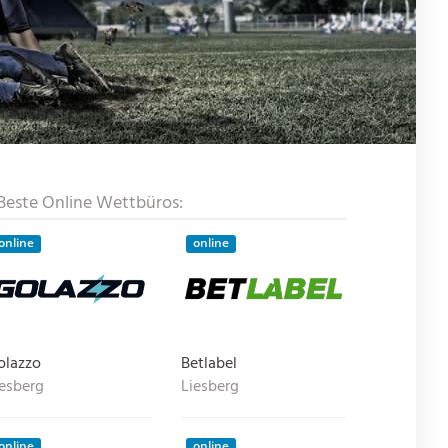
Beste Online Wettbüros:
online
online
olazzo
Betlabel
iesberg
Liesberg
online
online