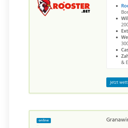
Ro
Bo
Wi
200
Ex
We
30
Ca
Za
& E
Jetzt wet
Granawi
online