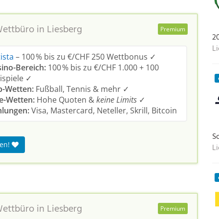
ettbüro in
Liesberg
Premium
2
L
ista
– 100 % bis zu €/CHF 250 Wettbonus ✓
ino-Bereich:
100 % bis zu €/CHF 1.000 + 100
ispiele ✓
p-Wetten:
Fußball, Tennis & mehr ✓
e-Wetten:
Hohe Quoten &
keine Limits
✓
hlungen:
Visa, Mastercard, Neteller, Skrill, Bitcoin
S
ten!
L
ettbüro in
Liesberg
Premium