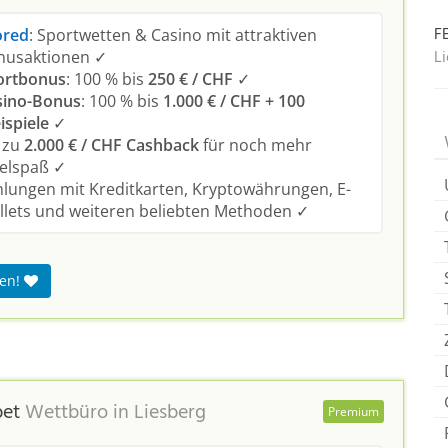
F
ored
: Sportwetten & Casino mit attraktiven
L
nusaktionen ✓
ortbonus
: 100 % bis
250 € / CHF
✓
sino-Bonus
: 100 % bis
1.000 € / CHF + 100
ispiele
✓
 zu
2.000 € / CHF Cashback
für noch mehr
ielspaß ✓
lungen mit Kreditkarten, Kryptowährungen, E-
llets und weiteren beliebten Methoden ✓
ten!
bet
Wettbüro in
Liesberg
Premium