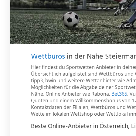
Wettbüros
in der Nähe Steiermar
Hier findest du Sportwetten Anbieter in dein
Übersichtlich aufgelistet sind Wettbüros und 
tipp3, bwin und weitere Wettanbieter wie Admi
Möglichkeiten für die Abgabe deiner Sportwet
Nähe. Online Anbieter wie Rabona,
Bet365
, V
Quoten und einem Willkommensbonus von 122€
Kontaktdaten der Filialen, Wettbüros und Wett
Wette im lokalen Wettshop oder Wettlokal in
Beste Online-Anbieter in Österreich, 