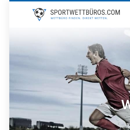
Skip
to
main
content
W