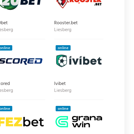
0bet
Rooster.bet
iesberg
Liesberg
online
online
cored
Ivibet
iesberg
Liesberg
online
online