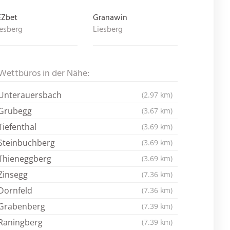
EZbet
Granawin
iesberg
Liesberg
Wettbüros in der Nähe:
Unterauersbach
(2.97 km)
Grubegg
(3.67 km)
Tiefenthal
(3.69 km)
Steinbuchberg
(3.69 km)
Thieneggberg
(3.69 km)
Zinsegg
(7.36 km)
Dornfeld
(7.36 km)
Grabenberg
(7.39 km)
Raningberg
(7.39 km)