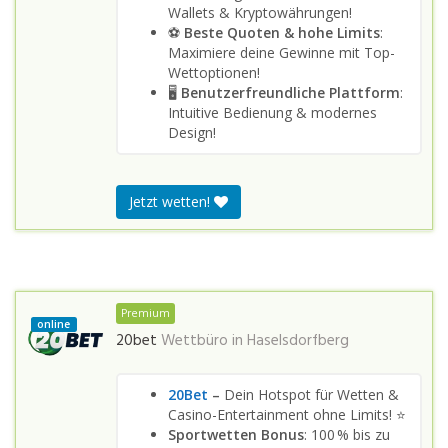
Wallets & Kryptowährungen!
⚽
Beste Quoten & hohe Limits
:
Maximiere deine Gewinne mit Top-
Wettoptionen!
🖥️
Benutzerfreundliche Plattform
:
Intuitive Bedienung & modernes
Design!
Jetzt wetten!
Premium
online
20bet
Wettbüro in
Haselsdorfberg
20Bet
–
Dein Hotspot für Wetten &
Casino-Entertainment ohne Limits! ⭐
Sportwetten Bonus
: 100 % bis zu