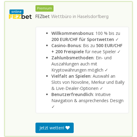
Premium
online
FEZbet
Wettbüro in
Haselsdorfberg
Willkommensbonus
: 100 % bis zu
200 EUR/CHF für Sportwetten
✓
Casino-Bonus
: Bis zu
500 EUR/CHF
+ 200 Freispiele
für neue Spieler ✓
Zahlunbsmethoden
: Ein- und
Auszahlungen auch mit
Kryptowährungen möglich ✓
Vielfalt an Spielen
: Auswahl an
Slots von Novoline, Merkur und Bally
& Live-Dealer-Optionen ✓
Benutzerfreundlich
: Intuitive
Navigation & ansprechendes Design
✓
Jetzt wetten!