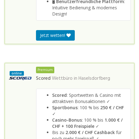
🖥️
Benutzerfreundliche Plattform
:
Intuitive Bedienung & modernes
Design!
Jetzt wetten!
Premium
online
Scored
Wettbüro in
Haselsdorfberg
Scored
: Sportwetten & Casino mit
attraktiven Bonusaktionen ✓
Sportbonus
: 100 % bis
250 € / CHF
✓
Casino-Bonus
: 100 % bis
1.000 € /
CHF + 100 Freispiele
✓
Bis zu
2.000 € / CHF Cashback
für
noch mehr Spielspaß ✓