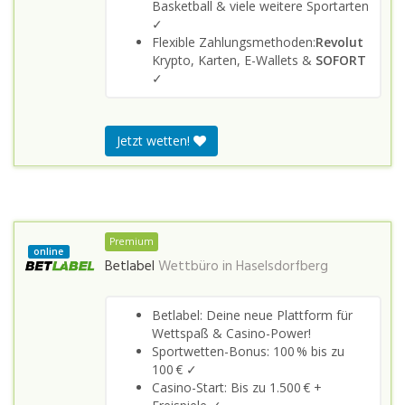
Basketball & viele weitere Sportarten
✓
Flexible Zahlungsmethoden:
Revolut
Krypto, Karten, E-Wallets &
SOFORT
✓
Jetzt wetten!
Premium
online
Betlabel
Wettbüro in
Haselsdorfberg
Betlabel: Deine neue Plattform für
Wettspaß & Casino-Power!
Sportwetten-Bonus: 100 % bis zu
100 € ✓
Casino-Start: Bis zu 1.500 € +