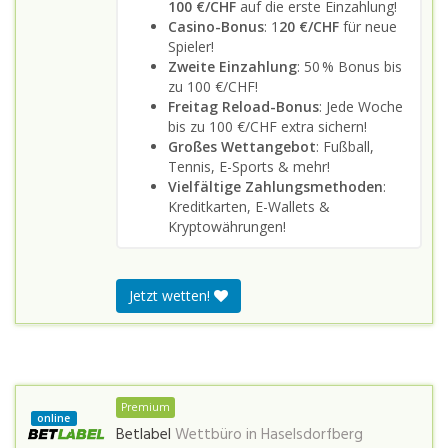
100 €/CHF
auf die erste Einzahlung!
Casino-Bonus
: 1
20 €/CHF
für neue
Spieler!
Zweite Einzahlung
: 50 % Bonus bis
zu 100 €/CHF!
Freitag Reload-Bonus
: Jede Woche
bis zu 100 €/CHF extra sichern!
Großes Wettangebot
: Fußball,
Tennis, E-Sports & mehr!
Vielfältige Zahlungsmethoden
:
Kreditkarten, E-Wallets &
Kryptowährungen!
Jetzt wetten!
Premium
online
Betlabel
Wettbüro in
Haselsdorfberg