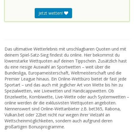
Jetzt wetten!
Das ultimative Wetterlebnis mit unschlagbaren Quoten und mit
deinem Spiel-Satz-Sieg findest du online. Hier bekommst du
löwenstarke Wettquoten auf deinen Tippschein. Zusätzlich hast
du eine riesige Auswahl an Sportwetten – weit über die
Bundesliga, Europameisterschaft, Weltmeisterschaft und die
Premier League hinaus. Ein Online-Wettbüro bietet dir fast jede
Sportart – und das auch mit jeglicher Art von Wette bis hin zu
Spezialwetten, wie Livewetten und Handicappwetten. Ob
Einzelwette, Kombiwette, Live-Wette oder auch Systemwetten –
online werden dir die exklusivsten Wettquoten angeboten.
Nennenswert sind Online-Wettanbieter z.B. bet365, Rabona,
Vulkan.bet oder 22bet nicht nur wegen ihrer Vielzahl an
Wettscheinmöglichkeiten, sondern auch aufgrund deren
großartigen Bonusprogramme.