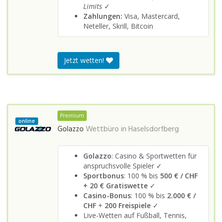
Limits
✓
Zahlungen:
Visa, Mastercard,
Neteller, Skrill, Bitcoin
Jetzt wetten!
Premium
online
Golazzo
Wettbüro in
Haselsdorfberg
Golazzo
: Casino & Sportwetten für
anspruchsvolle Spieler ✓
Sportbonus
: 100 % bis
500
€ / CHF
+
20 € Gratiswette
✓
Casino-Bonus
: 100 % bis
2.000
€ /
CHF
+
200 Freispiele
✓
Live-Wetten auf Fußball, Tennis,