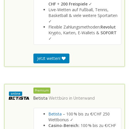
CHF
+
200 Freispiele
✓
Live-Wetten auf Fußball, Tennis,
Basketball & viele weitere Sportarten
✓
Flexible Zahlungsmethoden:
Revolut
Krypto, Karten, E-Wallets &
SOFORT
✓
Jetzt wetten!
Premium
online
Betista
Wettbüro in
Unterwand
Betista
– 100 % bis zu €/CHF 250
Wettbonus ✓
Casino-Bereich:
100 % bis zu €/CHF