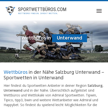
Skip
to
Toggl
main
navig
content
Wettbüros in
Unterwand
Wettbüros
in der Nähe Salzburg Unterwand –
Sportwetten in Unterwand
Hier findest du Sportwetten Anbieter in deiner Region
Salzburg
,
Unterwand
und in der Nähe. Übersichtlich aufgelistet sind
Wettbüros und Wettlokale von Admiral Sportwetten. Tipwin,
Tipico, tipp3, bwin und weitere Wettanbieter wie Admiral und
Happybet. So findest du spielend leicht Möglichkeiten für die