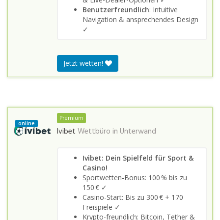
Benutzerfreundlich
: Intuitive
Navigation & ansprechendes Design
✓
Jetzt wetten!
Premium
online
Ivibet
Wettbüro in
Unterwand
Ivibet: Dein Spielfeld für Sport &
Casino!
Sportwetten-Bonus: 100 % bis zu
150 € ✓
Casino-Start: Bis zu 300 € + 170
Freispiele ✓
Krypto-freundlich: Bitcoin, Tether &