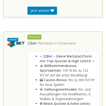
Jetzt wetten!
Premium
online
22bet
Wettbüro in
Unterwand
⭐
22Bet
– Deine Wettplattform
mit Top-Quoten & High Limits!
⭐
🔥
Willkommensbonus
Sportwetten
: 100 % bis zu 122
€/CHF auf die erste Einzahlung!
🎰
Casino-Bonus
: Bis zu 300 €/CHF
für neue Spieler!
💎
Zahlungsmethoden
: Ein- und
Auszahlungen mit Kreditkarten, E-
Wallets & Kryptowährungen!
⚽
Beste Quoten & hohe Limits
: