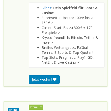
Ivibet
: Dein Spielfeld für Sport &
Casino!
Sportwetten-Bonus: 100 % bis zu
150 € ✓
Casino-Start: Bis zu 300 € + 170
Freispiele ✓
Krypto-freundlich: Bitcoin, Tether &
mehr ✓
Breites Wettangebot: Fußball,
Tennis, E-Sports & Top-Quoten!
Top-Slots: Pragmatic, Play’n GO,
NetEnt & Live-Casino ✓
Jetzt wetten!
Premium
online