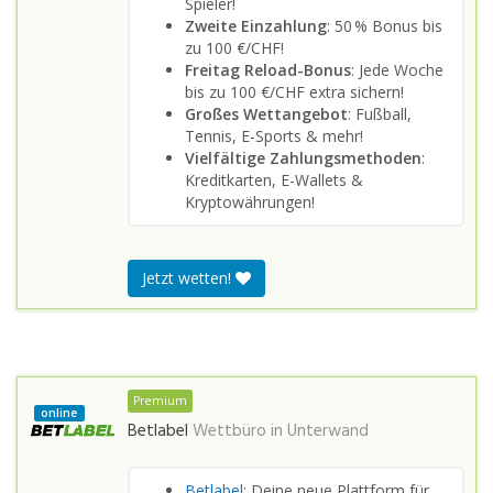
Spieler!
Zweite Einzahlung
: 50 % Bonus bis
zu 100 €/CHF!
Freitag Reload-Bonus
: Jede Woche
bis zu 100 €/CHF extra sichern!
Großes Wettangebot
: Fußball,
Tennis, E-Sports & mehr!
Vielfältige Zahlungsmethoden
:
Kreditkarten, E-Wallets &
Kryptowährungen!
Jetzt wetten!
Premium
online
Betlabel
Wettbüro in
Unterwand
Betlabel
: Deine neue Plattform für