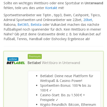
Sollte ein wichtiges Wettbüro oder eine Sportsbar in
Unterwand
fehlen, teile uns dies unter
Kontakt
mit!
Sportwettenanbieter wie Tiptin , tipp3, Bwin, Cashpoint, Tipico,
Admiral Sportwetten und Onlineanbieter wie 22bet,
20bet
,
Rabona,
Bet365
,
Betista
oder Vulkan.bet machen das nächste
Fußballspiel noch spannender für dich. Kein Wettbüro in meiner
Nähe? Gib jetzt deine Gratiswette direkt z. B. bei Vulkan.bet auf
Fußball, Tennis, Handball oder Eishockey Ergebnisse ab!
Premium
online
Betlabel
Wettbüro in
Unterwand
Betlabel: Deine neue Plattform für
Wettspaß & Casino-Power!
Sportwetten-Bonus: 100 % bis zu
100 € ✓
Casino-Start: Bis zu 1.500 € +
Freispiele ✓
Krypto-freundlich: Bitcoin, Ethereum