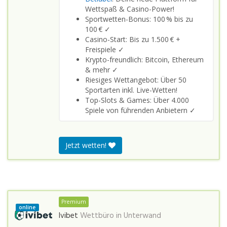
Wettspaß & Casino-Power!
Sportwetten-Bonus: 100 % bis zu
100 € ✓
Casino-Start: Bis zu 1.500 € +
Freispiele ✓
Krypto-freundlich: Bitcoin, Ethereum
& mehr ✓
Riesiges Wettangebot: Über 50
Sportarten inkl. Live-Wetten!
Top-Slots & Games: Über 4.000
Spiele von führenden Anbietern ✓
Jetzt wetten!
Premium
online
Ivibet
Wettbüro in
Unterwand