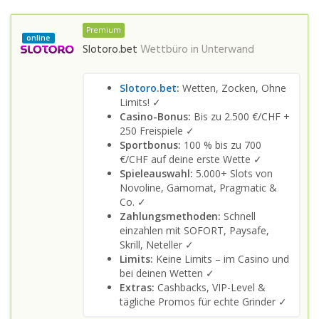
Premium
online
Slotoro.bet
Wettbüro in
Unterwand
Slotoro.bet
:
Wetten, Zocken, Ohne
Limits! ✓
Casino-Bonus:
Bis zu 2.500 €/CHF +
250 Freispiele ✓
Sportbonus:
100 % bis zu 700
€/CHF auf deine erste Wette ✓
Spieleauswahl:
5.000+ Slots von
Novoline, Gamomat, Pragmatic &
Co. ✓
Zahlungsmethoden:
Schnell
einzahlen mit SOFORT, Paysafe,
Skrill, Neteller ✓
Limits:
Keine Limits – im Casino und
bei deinen Wetten ✓
Extras:
Cashbacks, VIP-Level &
tägliche Promos für echte Grinder ✓