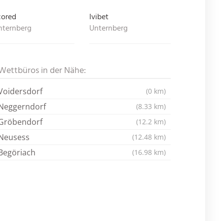
cored
Ivibet
nternberg
Unternberg
Wettbüros in der Nähe:
Voidersdorf
(0 km)
Neggerndorf
(8.33 km)
Gröbendorf
(12.2 km)
Neusess
(12.48 km)
Begöriach
(16.98 km)