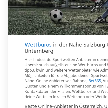
Wettbüros
in der Nähe Salzburg 
Unternberg
Hier findest du Sportwetten Anbieter in dein
Übersichtlich aufgelistet sind Wettbüros und 
tipp3, bwin und weitere Wettanbieter wie Admi
Möglichkeiten für die Abgabe deiner Sportwet
Nähe. Online Anbieter wie Rabona,
Bet365
, V
Quoten und einem Willkommensbonus von 122€
Kontaktdaten der Filialen, Wettbüros und Wet
deine Wette im lokalen Wettshop oder Wettlo
Beste Online-Anbieter in Österreich,