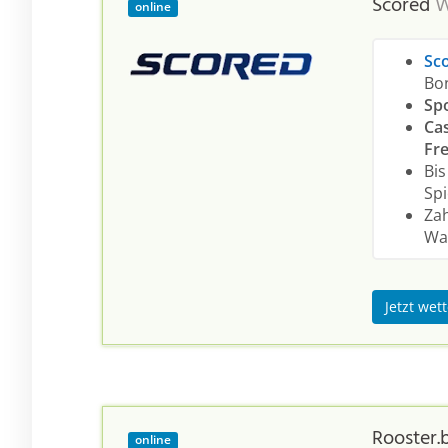
Scored
W
online
Sc
Bo
Sp
Ca
Fre
Bis
Sp
Zah
Wa
Jetzt wet
Rooster.
online