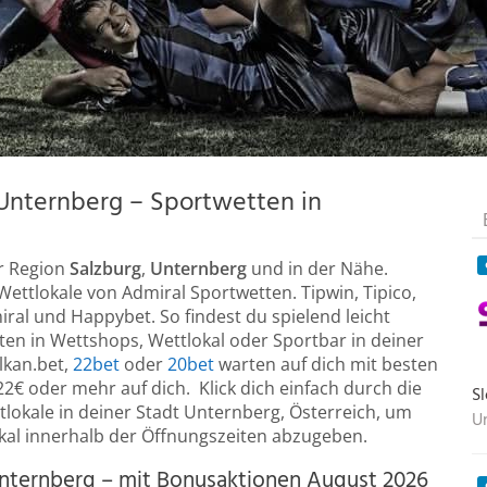
Unternberg – Sportwetten in
er Region
Salzburg
,
Unternberg
und in der Nähe.
Wettlokale von Admiral Sportwetten. Tipwin, Tipico,
ral und Happybet. So findest du spielend leicht
ten in Wettshops, Wettlokal oder Sportbar in deiner
ulkan.bet,
22bet
oder
20bet
warten auf dich mit besten
 oder mehr auf dich. Klick dich einfach durch die
Sl
tlokale in deiner Stadt Unternberg, Österreich, um
U
kal innerhalb der Öffnungszeiten abzugeben.
 Unternberg – mit Bonusaktionen August 2026