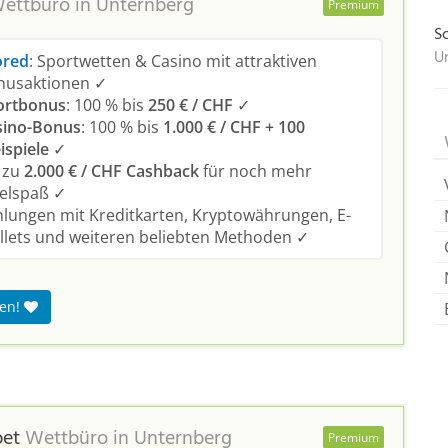
ettbüro in
Unternberg
Premium
S
U
ored
: Sportwetten & Casino mit attraktiven
nusaktionen ✓
ortbonus
: 100 % bis
250 € / CHF
✓
sino-Bonus
: 100 % bis
1.000 € / CHF + 100
ispiele
✓
 zu
2.000 € / CHF Cashback
für noch mehr
ielspaß ✓
lungen mit Kreditkarten, Kryptowährungen, E-
llets und weiteren beliebten Methoden ✓
ten!
bet
Wettbüro in
Unternberg
Premium