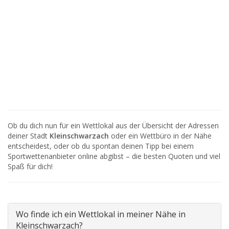
Ob du dich nun für ein Wettlokal aus der Übersicht der Adressen
deiner Stadt
Kleinschwarzach
oder ein Wettbüro in der Nähe
entscheidest, oder ob du spontan deinen Tipp bei einem
Sportwettenanbieter online abgibst – die besten Quoten und viel
Spaß für dich!
Wo finde ich ein Wettlokal in meiner Nähe in
Kleinschwarzach?