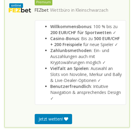
Premium
online
FEZbet
Wettbüro in
Kleinschwarzach
Willkommensbonus
: 100 % bis zu
200 EUR/CHF für Sportwetten
✓
Casino-Bonus
: Bis zu
500 EUR/CHF
+ 200 Freispiele
für neue Spieler ✓
Zahlunbsmethoden
: Ein- und
Auszahlungen auch mit
Kryptowährungen möglich ✓
Vielfalt an Spielen
: Auswahl an
Slots von Novoline, Merkur und Bally
& Live-Dealer-Optionen ✓
Benutzerfreundlich
: Intuitive
Navigation & ansprechendes Design
✓
Jetzt wetten!