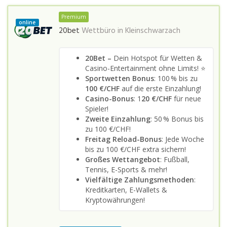
Premium
online
20bet
Wettbüro in
Kleinschwarzach
20Bet –
Dein Hotspot für Wetten &
Casino-Entertainment ohne Limits! ⭐
Sportwetten Bonus
: 100 % bis zu
100 €/CHF
auf die erste Einzahlung!
Casino-Bonus
: 1
20 €/CHF
für neue
Spieler!
Zweite Einzahlung
: 50 % Bonus bis
zu 100 €/CHF!
Freitag Reload-Bonus
: Jede Woche
bis zu 100 €/CHF extra sichern!
Großes Wettangebot
: Fußball,
Tennis, E-Sports & mehr!
Vielfältige Zahlungsmethoden
:
Kreditkarten, E-Wallets &
Kryptowährungen!