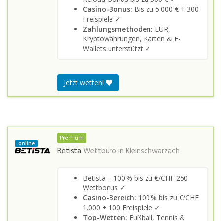
Casino-Bonus:
Bis zu 5.000 € + 300
Freispiele ✓
Zahlungsmethoden:
EUR,
Kryptowährungen, Karten & E-
Wallets unterstützt ✓
Jetzt wetten!
Premium
online
Betista
Wettbüro in
Kleinschwarzach
Betista – 100 % bis zu €/CHF 250
Wettbonus ✓
Casino-Bereich:
100 % bis zu €/CHF
1.000 + 100 Freispiele ✓
Top-Wetten:
Fußball, Tennis &