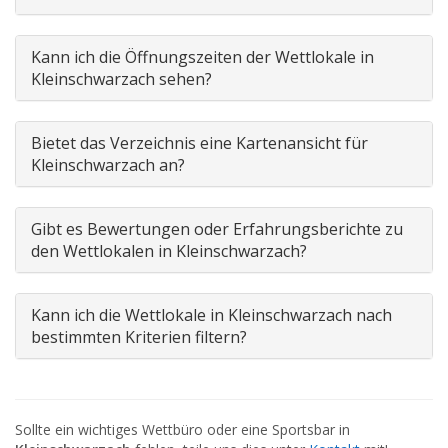
Kann ich die Öffnungszeiten der Wettlokale in
Kleinschwarzach sehen?
Bietet das Verzeichnis eine Kartenansicht für
Kleinschwarzach an?
Gibt es Bewertungen oder Erfahrungsberichte zu
den Wettlokalen in Kleinschwarzach?
Kann ich die Wettlokale in Kleinschwarzach nach
bestimmten Kriterien filtern?
Sollte ein wichtiges Wettbüro oder eine Sportsbar in