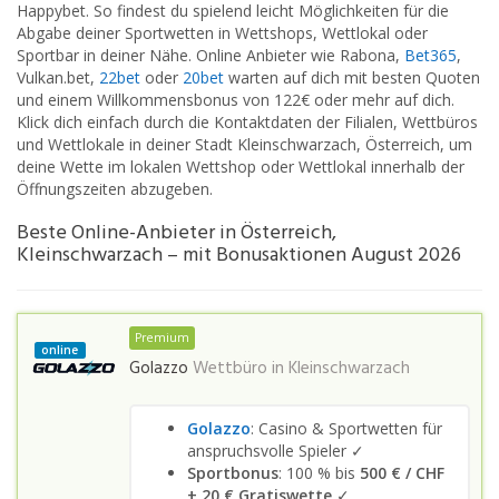
Happybet. So findest du spielend leicht Möglichkeiten für die
Abgabe deiner Sportwetten in Wettshops, Wettlokal oder
Sportbar in deiner Nähe. Online Anbieter wie Rabona,
Bet365
,
Vulkan.bet,
22bet
oder
20bet
warten auf dich mit besten Quoten
und einem Willkommensbonus von 122€ oder mehr auf dich.
Klick dich einfach durch die Kontaktdaten der Filialen, Wettbüros
und Wettlokale in deiner Stadt Kleinschwarzach, Österreich, um
deine Wette im lokalen Wettshop oder Wettlokal innerhalb der
Öffnungszeiten abzugeben.
Beste Online-Anbieter in Österreich,
Kleinschwarzach – mit Bonusaktionen August 2026
Premium
online
Golazzo
Wettbüro in
Kleinschwarzach
Golazzo
: Casino & Sportwetten für
anspruchsvolle Spieler ✓
Sportbonus
: 100 % bis
500
€ / CHF
+
20 € Gratiswette
✓