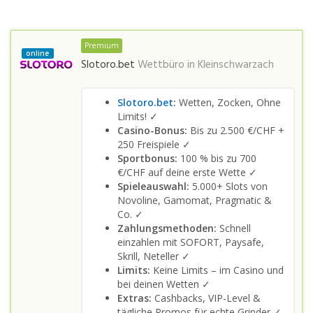
Premium
online
Slotoro.bet
Wettbüro in
Kleinschwarzach
Slotoro.bet
:
Wetten, Zocken, Ohne
Limits! ✓
Casino-Bonus:
Bis zu 2.500 €/CHF +
250 Freispiele ✓
Sportbonus:
100 % bis zu 700
€/CHF auf deine erste Wette ✓
Spieleauswahl:
5.000+ Slots von
Novoline, Gamomat, Pragmatic &
Co. ✓
Zahlungsmethoden:
Schnell
einzahlen mit SOFORT, Paysafe,
Skrill, Neteller ✓
Limits:
Keine Limits – im Casino und
bei deinen Wetten ✓
Extras:
Cashbacks, VIP-Level &
tägliche Promos für echte Grinder ✓