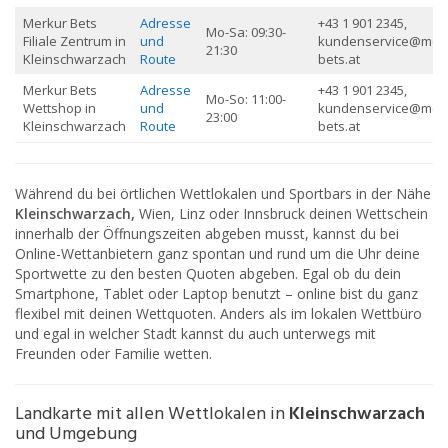
Merkur Bets
Adresse
+43 1 901 2345,
Mo-Sa: 09:30-
Filiale Zentrum in
und
kundenservice@merk
21:30
Kleinschwarzach
Route
bets.at
Merkur Bets
Adresse
+43 1 901 2345,
Mo-So: 11:00-
Wettshop in
und
kundenservice@merk
23:00
Kleinschwarzach
Route
bets.at
Während du bei örtlichen Wettlokalen und Sportbars in der Nähe
Kleinschwarzach,
Wien, Linz oder Innsbruck deinen Wettschein
innerhalb der Öffnungszeiten abgeben musst, kannst du bei
Online-Wettanbietern ganz spontan und rund um die Uhr deine
Sportwette zu den besten Quoten abgeben. Egal ob du dein
Smartphone, Tablet oder Laptop benutzt – online bist du ganz
flexibel mit deinen Wettquoten. Anders als im lokalen Wettbüro
und egal in welcher Stadt kannst du auch unterwegs mit
Freunden oder Familie wetten.
Landkarte mit allen Wettlokalen in
Kleinschwarzach
und Umgebung