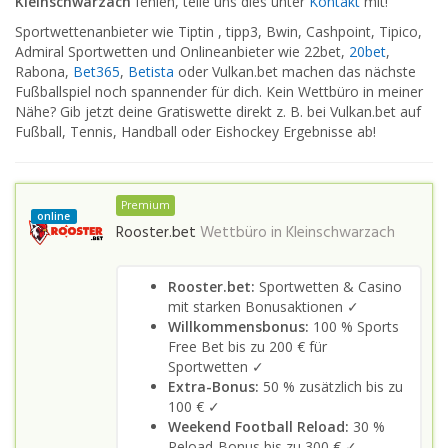
Kleinschwarzach
fehlen, teile uns dies unter
Kontakt
mit!
Sportwettenanbieter wie Tiptin , tipp3, Bwin, Cashpoint, Tipico,
Admiral Sportwetten und Onlineanbieter wie 22bet,
20bet
,
Rabona,
Bet365
,
Betista
oder Vulkan.bet machen das nächste
Fußballspiel noch spannender für dich. Kein Wettbüro in meiner
Nähe? Gib jetzt deine Gratiswette direkt z. B. bei Vulkan.bet auf
Fußball, Tennis, Handball oder Eishockey Ergebnisse ab!
Premium
online
Rooster.bet
Wettbüro in
Kleinschwarzach
Rooster.bet:
Sportwetten & Casino
mit starken Bonusaktionen ✓
Willkommensbonus:
100 % Sports
Free Bet bis zu 200 € für
Sportwetten ✓
Extra-Bonus:
50 % zusätzlich bis zu
100 € ✓
Weekend Football Reload:
30 %
Reload-Bonus bis zu 300 € ✓