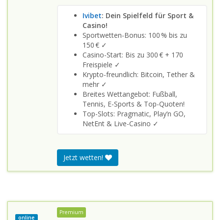
Ivibet
: Dein Spielfeld für Sport &
Casino!
Sportwetten-Bonus: 100 % bis zu
150 € ✓
Casino-Start: Bis zu 300 € + 170
Freispiele ✓
Krypto-freundlich: Bitcoin, Tether &
mehr ✓
Breites Wettangebot: Fußball,
Tennis, E-Sports & Top-Quoten!
Top-Slots: Pragmatic, Play’n GO,
NetEnt & Live-Casino ✓
Jetzt wetten!
Premium
online