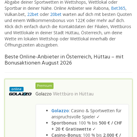
Abgabe deiner Sportwetten in Wettshops, Wettlokal oder
Sportbar in deiner Nähe. Online Anbieter wie Rabona,
Bet365
,
Vulkan.bet,
22bet
oder
20bet
warten auf dich mit besten Quoten
und einem Willkommensbonus von 122€ oder mehr auf dich.
Klick dich einfach durch die Kontaktdaten der Filialen, Wettbüros
und Wettlokale in deiner Stadt Hüttau, Österreich, um deine
Wette im lokalen Wettshop oder Wettlokal innerhalb der
Öffnungszeiten abzugeben.
Beste Online-Anbieter in Österreich, Hüttau – mit
Bonusaktionen August 2026
Premium
online
Golazzo
Wettbüro in
Hüttau
Golazzo
: Casino & Sportwetten für
anspruchsvolle Spieler ✓
Sportbonus
: 100 % bis
500
€ / CHF
+
20 € Gratiswette
✓
Casino-Bonus
: 100 % bis
2.000
€ /