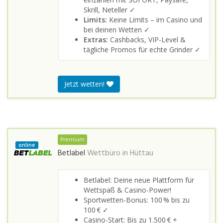
Skrill, Neteller ✓
Limits:
Keine Limits – im Casino und
bei deinen Wetten ✓
Extras:
Cashbacks, VIP-Level &
tägliche Promos für echte Grinder ✓
Jetzt wetten!
Premium
online
Betlabel
Wettbüro in
Hüttau
Betlabel: Deine neue Plattform für
Wettspaß & Casino-Power!
Sportwetten-Bonus: 100 % bis zu
100 € ✓
Casino-Start: Bis zu 1.500 € +