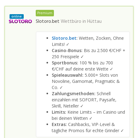
Premium
online
Slotoro.bet
Wettbüro in
Hüttau
Slotoro.bet
:
Wetten, Zocken, Ohne
Limits! ✓
Casino-Bonus:
Bis zu 2.500 €/CHF +
250 Freispiele ✓
Sportbonus:
100 % bis zu 700
€/CHF auf deine erste Wette ✓
Spieleauswahl:
5.000+ Slots von
Novoline, Gamomat, Pragmatic &
Co. ✓
Zahlungsmethoden:
Schnell
einzahlen mit SOFORT, Paysafe,
Skrill, Neteller ✓
Limits:
Keine Limits – im Casino und
bei deinen Wetten ✓
Extras:
Cashbacks, VIP-Level &
tägliche Promos für echte Grinder ✓