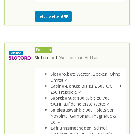
Jetzt wetten!
Premium
online
Slotoro.bet
Wettbüro in
Hüttau
Slotoro.bet:
Wetten, Zocken, Ohne
Limits! ✓
Casino-Bonus:
Bis zu 2.500 €/CHF +
250 Freispiele ✓
Sportbonus:
100 % bis zu 700
€/CHF auf deine erste Wette ✓
Spieleauswahl:
5.000+ Slots von
Novoline, Gamomat, Pragmatic &
Co. ✓
Zahlungsmethoden:
Schnell
einzahlen mit SOFORT, Paysafe,