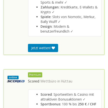
Sports & mehr ✓
Zahlungen:
Kreditkarte, E-Wallets &
Krypto ✓
Spiele:
Slots von Nomotic, Merkur,
Bally Wulff ✓
Design
: Modern &
benutzerfreundlich ✓
Jetzt wetten!
Premium
online
Scored
Wettbüro in
Hüttau
Scored
: Sportwetten & Casino mit
attraktiven Bonusaktionen ✓
Sportbonus
: 100 % bis
250 € / CHF