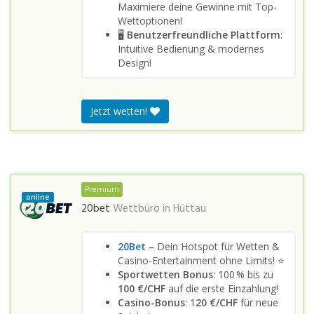
Maximiere deine Gewinne mit Top-
Wettoptionen!
🖥️
Benutzerfreundliche Plattform
:
Intuitive Bedienung & modernes
Design!
Jetzt wetten!
Premium
online
20bet
Wettbüro in
Hüttau
20Bet
–
Dein Hotspot für Wetten &
Casino-Entertainment ohne Limits! ⭐
Sportwetten Bonus
: 100 % bis zu
100 €/CHF
auf die erste Einzahlung!
Casino-Bonus
: 1
20 €/CHF
für neue