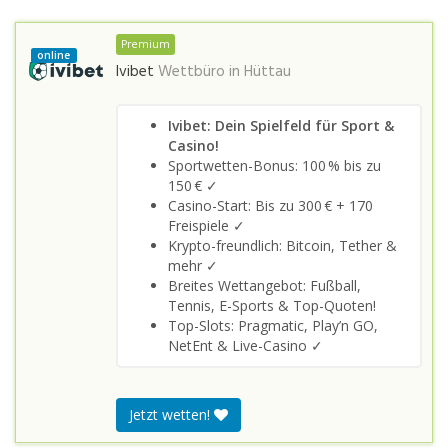
Premium
online
Ivibet
Wettbüro in
Hüttau
Ivibet: Dein Spielfeld für Sport &
Casino!
Sportwetten-Bonus: 100 % bis zu
150 € ✓
Casino-Start: Bis zu 300 € + 170
Freispiele ✓
Krypto-freundlich: Bitcoin, Tether &
mehr ✓
Breites Wettangebot: Fußball,
Tennis, E-Sports & Top-Quoten!
Top-Slots: Pragmatic, Play’n GO,
NetEnt & Live-Casino ✓
Jetzt wetten!