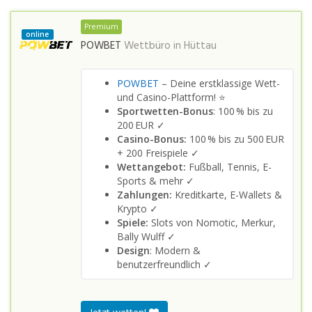
Premium
online
POWBET
Wettbüro in
Hüttau
POWBET
– Deine erstklassige Wett-
und Casino-Plattform! ⭐
Sportwetten-Bonus
: 100 % bis zu
200 EUR ✓
Casino-Bonus:
100 % bis zu 500 EUR
+ 200 Freispiele ✓
Wettangebot:
Fußball, Tennis, E-
Sports & mehr ✓
Zahlungen:
Kreditkarte, E-Wallets &
Krypto ✓
Spiele:
Slots von Nomotic, Merkur,
Bally Wulff ✓
Design
: Modern &
benutzerfreundlich ✓