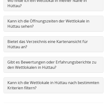
Wo finde ich ein Wettlokal in meiner Nähe in
Hüttau?
Kann ich die Öffnungszeiten der Wettlokale in
Hüttau sehen?
Bietet das Verzeichnis eine Kartenansicht für
Hüttau an?
Gibt es Bewertungen oder Erfahrungsberichte zu
den Wettlokalen in Hüttau?
Kann ich die Wettlokale in Hüttau nach bestimmten
Kriterien filtern?