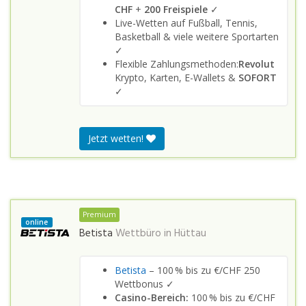
CHF
+
200 Freispiele
✓
Live-Wetten auf Fußball, Tennis,
Basketball & viele weitere Sportarten
✓
Flexible Zahlungsmethoden:
Revolut
Krypto, Karten, E-Wallets &
SOFORT
✓
Jetzt wetten!
Premium
online
Betista
Wettbüro in
Hüttau
Betista
– 100 % bis zu €/CHF 250
Wettbonus ✓
Casino-Bereich:
100 % bis zu €/CHF