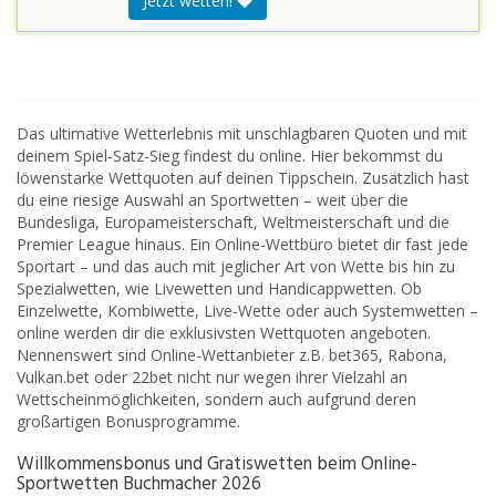
Jetzt wetten!
Das ultimative Wetterlebnis mit unschlagbaren Quoten und mit
deinem Spiel-Satz-Sieg findest du online. Hier bekommst du
löwenstarke Wettquoten auf deinen Tippschein. Zusätzlich hast
du eine riesige Auswahl an Sportwetten – weit über die
Bundesliga, Europameisterschaft, Weltmeisterschaft und die
Premier League hinaus. Ein Online-Wettbüro bietet dir fast jede
Sportart – und das auch mit jeglicher Art von Wette bis hin zu
Spezialwetten, wie Livewetten und Handicappwetten. Ob
Einzelwette, Kombiwette, Live-Wette oder auch Systemwetten –
online werden dir die exklusivsten Wettquoten angeboten.
Nennenswert sind Online-Wettanbieter z.B. bet365, Rabona,
Vulkan.bet oder 22bet nicht nur wegen ihrer Vielzahl an
Wettscheinmöglichkeiten, sondern auch aufgrund deren
großartigen Bonusprogramme.
Willkommensbonus und Gratiswetten beim Online-
Sportwetten Buchmacher 2026