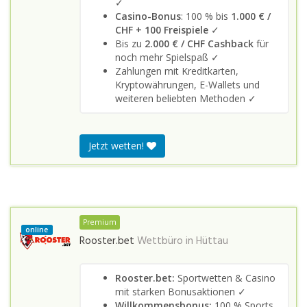
✓
Casino-Bonus
: 100 % bis
1.000 € /
CHF + 100 Freispiele
✓
Bis zu
2.000 € / CHF Cashback
für
noch mehr Spielspaß ✓
Zahlungen mit Kreditkarten,
Kryptowährungen, E-Wallets und
weiteren beliebten Methoden ✓
Jetzt wetten!
Premium
online
Rooster.bet
Wettbüro in
Hüttau
Rooster.bet:
Sportwetten & Casino
mit starken Bonusaktionen ✓
Willkommensbonus:
100 % Sports