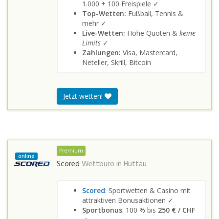
1.000 + 100 Freispiele ✓
Top-Wetten:
Fußball, Tennis &
mehr ✓
Live-Wetten:
Hohe Quoten &
keine
Limits
✓
Zahlungen:
Visa, Mastercard,
Neteller, Skrill, Bitcoin
Jetzt wetten!
Premium
online
Scored
Wettbüro in
Hüttau
Scored
: Sportwetten & Casino mit
attraktiven Bonusaktionen ✓
Sportbonus
: 100 % bis
250 € / CHF