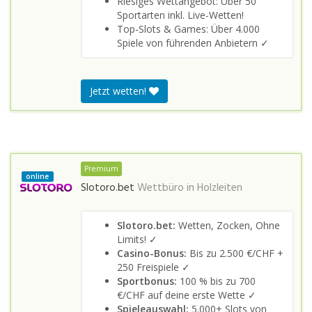
Riesiges Wettangebot: Über 50
Sportarten inkl. Live-Wetten!
Top-Slots & Games: Über 4.000
Spiele von führenden Anbietern ✓
Jetzt wetten!
Premium
online
Slotoro.bet
Wettbüro in
Holzleiten
Slotoro.bet:
Wetten, Zocken, Ohne
Limits! ✓
Casino-Bonus:
Bis zu 2.500 €/CHF +
250 Freispiele ✓
Sportbonus:
100 % bis zu 700
€/CHF auf deine erste Wette ✓
Spieleauswahl:
5.000+ Slots von