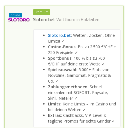
Premium
online
Slotoro.bet
Wettbüro in
Holzleiten
Slotoro.bet
:
Wetten, Zocken, Ohne
Limits! ✓
Casino-Bonus:
Bis zu 2.500 €/CHF +
250 Freispiele ✓
Sportbonus:
100 % bis zu 700
€/CHF auf deine erste Wette ✓
Spieleauswahl:
5.000+ Slots von
Novoline, Gamomat, Pragmatic &
Co. ✓
Zahlungsmethoden:
Schnell
einzahlen mit SOFORT, Paysafe,
Skrill, Neteller ✓
Limits:
Keine Limits – im Casino und
bei deinen Wetten ✓
Extras:
Cashbacks, VIP-Level &
tägliche Promos für echte Grinder ✓