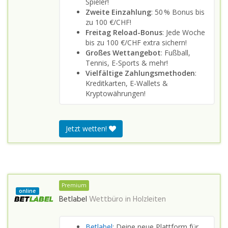
Spieler!
Zweite Einzahlung
: 50 % Bonus bis
zu 100 €/CHF!
Freitag Reload-Bonus
: Jede Woche
bis zu 100 €/CHF extra sichern!
Großes Wettangebot
: Fußball,
Tennis, E-Sports & mehr!
Vielfältige Zahlungsmethoden
:
Kreditkarten, E-Wallets &
Kryptowährungen!
Jetzt wetten!
Premium
online
Betlabel
Wettbüro in
Holzleiten
Betlabel
: Deine neue Plattform für