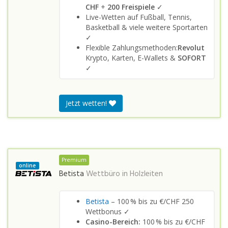
CHF
+
200 Freispiele
✓
Live-Wetten auf Fußball, Tennis,
Basketball & viele weitere Sportarten
✓
Flexible Zahlungsmethoden:
Revolut
Krypto, Karten, E-Wallets &
SOFORT
✓
Jetzt wetten!
Premium
online
Betista
Wettbüro in
Holzleiten
Betista
– 100 % bis zu €/CHF 250
Wettbonus ✓
Casino-Bereich:
100 % bis zu €/CHF