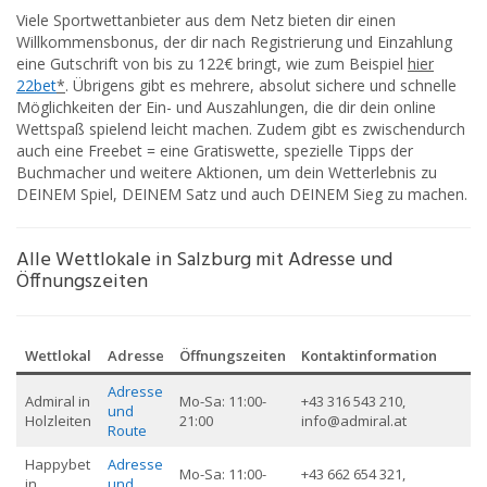
Viele Sportwettanbieter aus dem Netz bieten dir einen
Willkommensbonus, der dir nach Registrierung und Einzahlung
eine Gutschrift von bis zu 122€ bringt, wie zum Beispiel
hier
22bet
*
. Übrigens gibt es mehrere, absolut sichere und schnelle
Möglichkeiten der Ein- und Auszahlungen, die dir dein online
Wettspaß spielend leicht machen. Zudem gibt es zwischendurch
auch eine Freebet = eine Gratiswette, spezielle Tipps der
Buchmacher und weitere Aktionen, um dein Wetterlebnis zu
DEINEM Spiel, DEINEM Satz und auch DEINEM Sieg zu machen.
Alle Wettlokale in Salzburg mit Adresse und
Öffnungszeiten
Wettlokal
Adresse
Öffnungszeiten
Kontaktinformation
Adresse
Admiral in
Mo-Sa: 11:00-
+43 316 543 210,
und
Holzleiten
21:00
info@admiral.at
Route
Happybet
Adresse
Mo-Sa: 11:00-
+43 662 654 321,
in
und