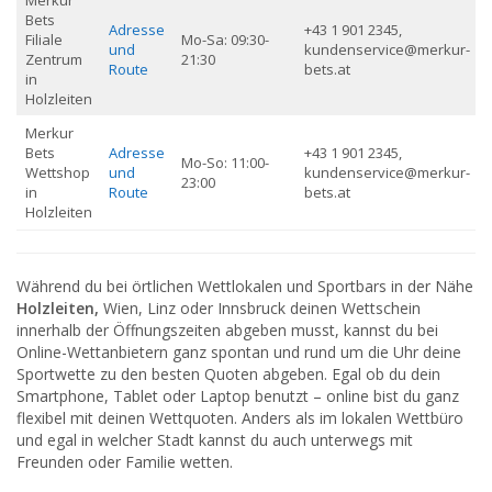
Bets
Adresse
+43 1 901 2345,
Filiale
Mo-Sa: 09:30-
und
kundenservice@merkur-
Zentrum
21:30
Route
bets.at
in
Holzleiten
Merkur
Bets
Adresse
+43 1 901 2345,
Mo-So: 11:00-
Wettshop
und
kundenservice@merkur-
23:00
in
Route
bets.at
Holzleiten
Während du bei örtlichen Wettlokalen und Sportbars in der Nähe
Holzleiten,
Wien, Linz oder Innsbruck deinen Wettschein
innerhalb der Öffnungszeiten abgeben musst, kannst du bei
Online-Wettanbietern ganz spontan und rund um die Uhr deine
Sportwette zu den besten Quoten abgeben. Egal ob du dein
Smartphone, Tablet oder Laptop benutzt – online bist du ganz
flexibel mit deinen Wettquoten. Anders als im lokalen Wettbüro
und egal in welcher Stadt kannst du auch unterwegs mit
Freunden oder Familie wetten.