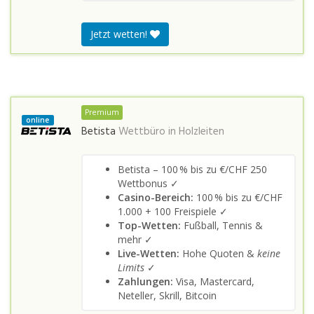
Jetzt wetten!
Premium
online
Betista
Wettbüro in
Holzleiten
Betista – 100 % bis zu €/CHF 250
Wettbonus ✓
Casino-Bereich:
100 % bis zu €/CHF
1.000 + 100 Freispiele ✓
Top-Wetten:
Fußball, Tennis &
mehr ✓
Live-Wetten:
Hohe Quoten &
keine
Limits
✓
Zahlungen:
Visa, Mastercard,
Neteller, Skrill, Bitcoin