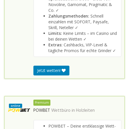
Novoline, Gamomat, Pragmatic &
Co. ✓
Zahlungsmethoden:
Schnell
einzahlen mit SOFORT, Paysafe,
Skrill, Neteller ✓
Limits:
Keine Limits – im Casino und
bei deinen Wetten ✓
Extras:
Cashbacks, VIP-Level &
tägliche Promos für echte Grinder ✓
Jetzt wetten!
Premium
online
POWBET
Wettbüro in
Holzleiten
POWBET – Deine erstklassige Wett-