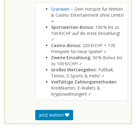
Granawin
– Dein Hotspot für Wetten
& Casino-Entertainment ohne Limits!
⭐
Sportwetten-Bonus:
100 % bis zu
100 €/CHF auf die erste Einzahlung!
✓
Casino-Bonus:
220 €/CHF + 170
Freispiele für neue Spieler! ✓
Zweite Einzahlung:
50 % Bonus bis
zu 100 €/CHF! ✓
Großes Wettangebot:
Fußball,
Tennis, E-Sports & mehr! ✓
Vielfältige Zahlungsmethoden:
Kreditkarten, E-Wallets &
Kryptowährungen! ✓
Jetzt wetten!