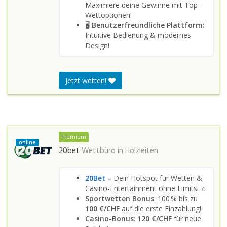
Maximiere deine Gewinne mit Top-
Wettoptionen!
🖥️
Benutzerfreundliche Plattform
:
Intuitive Bedienung & modernes
Design!
Jetzt wetten!
Premium
online
20bet
Wettbüro in
Holzleiten
20Bet
–
Dein Hotspot für Wetten &
Casino-Entertainment ohne Limits! ⭐
Sportwetten Bonus
: 100 % bis zu
100 €/CHF
auf die erste Einzahlung!
Casino-Bonus
: 1
20 €/CHF
für neue