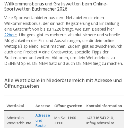
Willkommensbonus und Gratiswetten beim Online-
Sportwetten Buchmacher 2026
Viele Sportwettanbieter aus dem Netz bieten dir einen
Willkommensbonus, der dir nach Registrierung und Einzahlung
eine Gutschrift von bis zu 122€ bringt, wie zum Beispiel
hier
22bet
*
. Übrigens gibt es mehrere, absolut sichere und schnelle
Möglichkeiten der Ein- und Auszahlungen, die dir dein online
Wettspaß spielend leicht machen. Zudem gibt es zwischendurch
auch eine Freebet = eine Gratiswette, spezielle Tipps der
Buchmacher und weitere Aktionen, um dein Wetterlebnis zu
DEINEM Spiel, DEINEM Satz und auch DEINEM Sieg zu machen.
Alle Wettlokale in Niederösterreich mit Adresse und
Öffnungszeiten
Wettlokal
Adresse
Öffnungszeiten
Kontaktinformation
Adresse
Admiral in
Mo-Sa: 11:00-
+43 316 543 210,
und
Windischhütte
21:00
info@admiral.at
Route