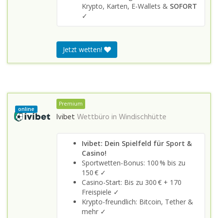
Krypto, Karten, E-Wallets &
SOFORT
✓
Jetzt wetten!
Premium
online
Ivibet
Wettbüro in
Windischhütte
Ivibet: Dein Spielfeld für Sport &
Casino!
Sportwetten-Bonus: 100 % bis zu
150 € ✓
Casino-Start: Bis zu 300 € + 170
Freispiele ✓
Krypto-freundlich: Bitcoin, Tether &
mehr ✓