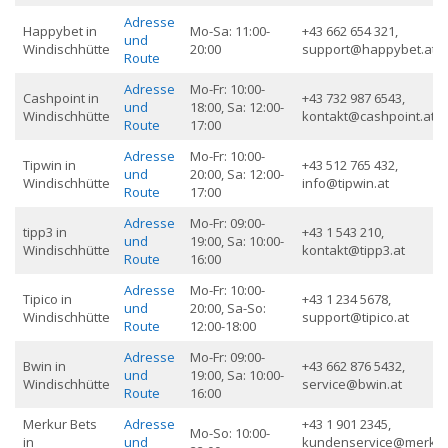
Adresse
Happybet in
Mo-Sa: 11:00-
+43 662 654 321,
und
Windischhütte
20:00
support@happybet.at
Route
Adresse
Mo-Fr: 10:00-
Cashpoint in
+43 732 987 6543,
und
18:00, Sa: 12:00-
Windischhütte
kontakt@cashpoint.at
Route
17:00
Adresse
Mo-Fr: 10:00-
Tipwin in
+43 512 765 432,
und
20:00, Sa: 12:00-
Windischhütte
info@tipwin.at
Route
17:00
Adresse
Mo-Fr: 09:00-
tipp3 in
+43 1 543 210,
und
19:00, Sa: 10:00-
Windischhütte
kontakt@tipp3.at
Route
16:00
Adresse
Mo-Fr: 10:00-
Tipico in
+43 1 234 5678,
und
20:00, Sa-So:
Windischhütte
support@tipico.at
Route
12:00-18:00
Adresse
Mo-Fr: 09:00-
Bwin in
+43 662 876 5432,
und
19:00, Sa: 10:00-
Windischhütte
service@bwin.at
Route
16:00
Merkur Bets
Adresse
+43 1 901 2345,
Mo-So: 10:00-
in
und
kundenservice@merkur