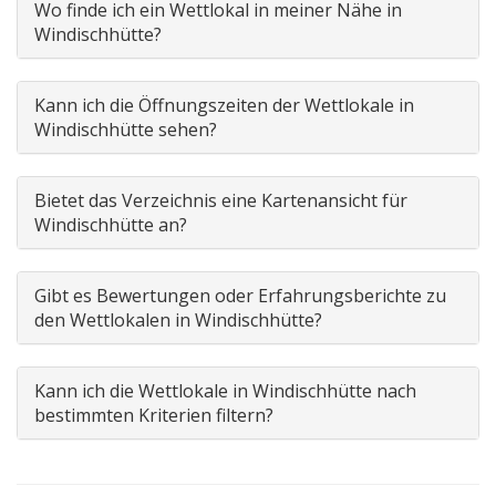
Wo finde ich ein Wettlokal in meiner Nähe in
Windischhütte?
Kann ich die Öffnungszeiten der Wettlokale in
Windischhütte sehen?
Bietet das Verzeichnis eine Kartenansicht für
Windischhütte an?
Gibt es Bewertungen oder Erfahrungsberichte zu
den Wettlokalen in Windischhütte?
Kann ich die Wettlokale in Windischhütte nach
bestimmten Kriterien filtern?