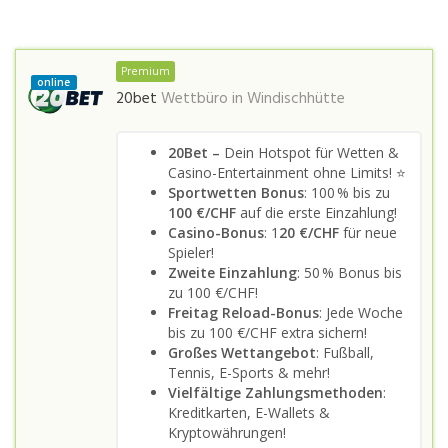
Premium
online
20bet
Wettbüro in
Windischhütte
20Bet –
Dein Hotspot für Wetten &
Casino-Entertainment ohne Limits! ⭐
Sportwetten Bonus
: 100 % bis zu
100 €/CHF
auf die erste Einzahlung!
Casino-Bonus
: 1
20 €/CHF
für neue
Spieler!
Zweite Einzahlung
: 50 % Bonus bis
zu 100 €/CHF!
Freitag Reload-Bonus
: Jede Woche
bis zu 100 €/CHF extra sichern!
Großes Wettangebot
: Fußball,
Tennis, E-Sports & mehr!
Vielfältige Zahlungsmethoden
:
Kreditkarten, E-Wallets &
Kryptowährungen!