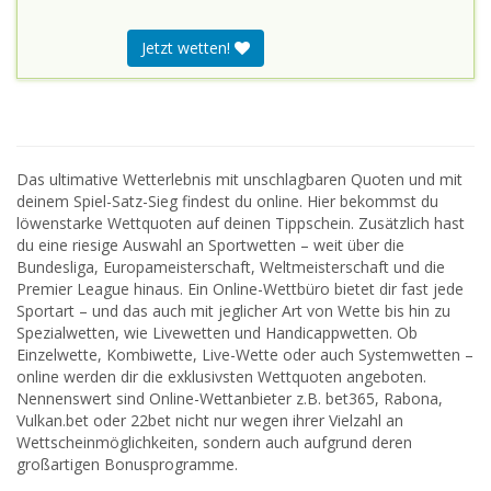
Jetzt wetten!
Das ultimative Wetterlebnis mit unschlagbaren Quoten und mit
deinem Spiel-Satz-Sieg findest du online. Hier bekommst du
löwenstarke Wettquoten auf deinen Tippschein. Zusätzlich hast
du eine riesige Auswahl an Sportwetten – weit über die
Bundesliga, Europameisterschaft, Weltmeisterschaft und die
Premier League hinaus. Ein Online-Wettbüro bietet dir fast jede
Sportart – und das auch mit jeglicher Art von Wette bis hin zu
Spezialwetten, wie Livewetten und Handicappwetten. Ob
Einzelwette, Kombiwette, Live-Wette oder auch Systemwetten –
online werden dir die exklusivsten Wettquoten angeboten.
Nennenswert sind Online-Wettanbieter z.B. bet365, Rabona,
Vulkan.bet oder 22bet nicht nur wegen ihrer Vielzahl an
Wettscheinmöglichkeiten, sondern auch aufgrund deren
großartigen Bonusprogramme.