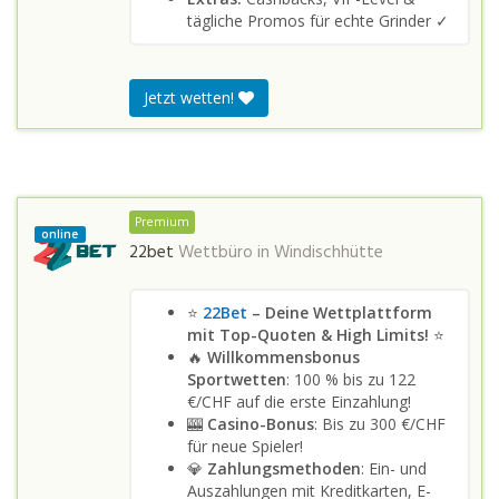
tägliche Promos für echte Grinder ✓
Jetzt wetten!
Premium
online
22bet
Wettbüro in
Windischhütte
⭐
22Bet
– Deine Wettplattform
mit Top-Quoten & High Limits!
⭐
🔥
Willkommensbonus
Sportwetten
: 100 % bis zu 122
€/CHF auf die erste Einzahlung!
🎰
Casino-Bonus
: Bis zu 300 €/CHF
für neue Spieler!
💎
Zahlungsmethoden
: Ein- und
Auszahlungen mit Kreditkarten, E-