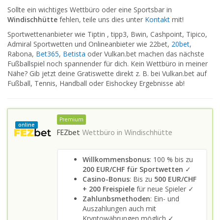
Sollte ein wichtiges Wettbüro oder eine Sportsbar in
Windischhütte
fehlen, teile uns dies unter
Kontakt
mit!
Sportwettenanbieter wie Tiptin , tipp3, Bwin, Cashpoint, Tipico,
Admiral Sportwetten und Onlineanbieter wie 22bet,
20bet
,
Rabona,
Bet365
,
Betista
oder Vulkan.bet machen das nächste
Fußballspiel noch spannender für dich. Kein Wettbüro in meiner
Nähe? Gib jetzt deine Gratiswette direkt z. B. bei Vulkan.bet auf
Fußball, Tennis, Handball oder Eishockey Ergebnisse ab!
Premium
online
FEZbet
Wettbüro in
Windischhütte
Willkommensbonus
: 100 % bis zu
200 EUR/CHF für Sportwetten
✓
Casino-Bonus
: Bis zu
500 EUR/CHF
+ 200 Freispiele
für neue Spieler ✓
Zahlunbsmethoden
: Ein- und
Auszahlungen auch mit
Kryptowährungen möglich ✓