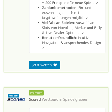
+ 200 Freispiele
für neue Spieler ✓
Zahlunbsmethoden
: Ein- und
Auszahlungen auch mit
Kryptowährungen möglich ✓
Vielfalt an Spielen
: Auswahl an
Slots von Novoline, Merkur und Bally
& Live-Dealer-Optionen ✓
Benutzerfreundlich
: Intuitive
Navigation & ansprechendes Design
✓
Jetzt wetten!
Premium
online
Scored
Wettbüro in
Spindelgraben