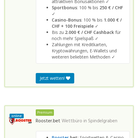
attraktiven Bonusaktionen ✓
Sportbonus
: 100 % bis
250 € / CHF
✓
Casino-Bonus
: 100 % bis
1.000 € /
CHF + 100 Freispiele
✓
Bis zu
2.000 € / CHF Cashback
für
noch mehr Spielspaß ✓
Zahlungen mit Kreditkarten,
Kryptowährungen, E-Wallets und
weiteren beliebten Methoden ✓
Jetzt wetten!
Premium
online
Rooster.bet
Wettbüro in
Spindelgraben
Rooster
.bet:
Sportwetten & Casino