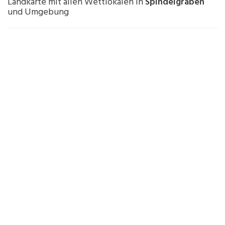
Landkarte mit allen Wettlokalen in
Spindelgraben
und Umgebung