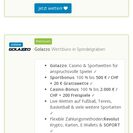
Jetzt wetten!
Premium
online
Golazzo
Wettbüro in
Spindelgraben
Golazzo
: Casino & Sportwetten für
anspruchsvolle Spieler ✓
Sportbonus
: 100 % bis
500
€ / CHF
+
20 € Gratiswette
✓
Casino-Bonus
: 100 % bis
2.000
€ /
CHF
+
200 Freispiele
✓
Live-Wetten auf Fußball, Tennis,
Basketball & viele weitere Sportarten
✓
Flexible Zahlungsmethoden:
Revolut
Krypto, Karten, E-Wallets &
SOFORT
✓