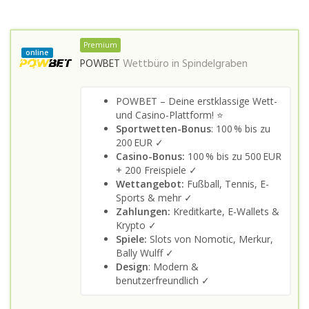
Premium
online
POWBET
Wettbüro in
Spindelgraben
POWBET – Deine erstklassige Wett-
und Casino-Plattform! ⭐
Sportwetten-Bonus
: 100 % bis zu
200 EUR ✓
Casino-Bonus:
100 % bis zu 500 EUR
+ 200 Freispiele ✓
Wettangebot:
Fußball, Tennis, E-
Sports & mehr ✓
Zahlungen:
Kreditkarte, E-Wallets &
Krypto ✓
Spiele:
Slots von Nomotic, Merkur,
Bally Wulff ✓
Design
: Modern &
benutzerfreundlich ✓