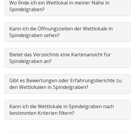
Wo finde ich ein Wettlokal in meiner Nähe in
Spindelgraben?
Kann ich die Öffnungszeiten der Wettlokale in
Spindelgraben sehen?
Bietet das Verzeichnis eine Kartenansicht für
Spindelgraben an?
Gibt es Bewertungen oder Erfahrungsberichte zu
den Wettlokalen in Spindelgraben?
Kann ich die Wettlokale in Spindelgraben nach
bestimmten Kriterien filtern?