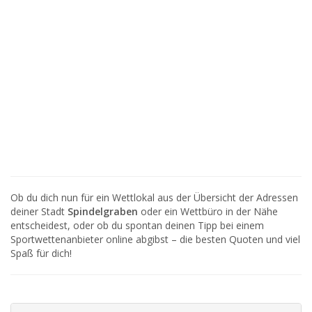
Ob du dich nun für ein Wettlokal aus der Übersicht der Adressen
deiner Stadt
Spindelgraben
oder ein Wettbüro in der Nähe
entscheidest, oder ob du spontan deinen Tipp bei einem
Sportwettenanbieter online abgibst – die besten Quoten und viel
Spaß für dich!