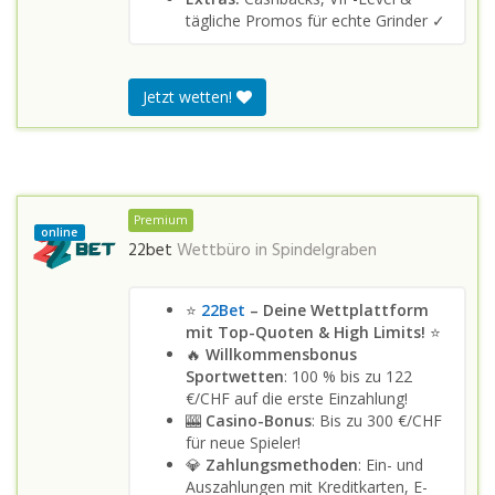
tägliche Promos für echte Grinder ✓
Jetzt wetten!
Premium
online
22bet
Wettbüro in
Spindelgraben
⭐
22Bet
– Deine Wettplattform
mit Top-Quoten & High Limits!
⭐
🔥
Willkommensbonus
Sportwetten
: 100 % bis zu 122
€/CHF auf die erste Einzahlung!
🎰
Casino-Bonus
: Bis zu 300 €/CHF
für neue Spieler!
💎
Zahlungsmethoden
: Ein- und
Auszahlungen mit Kreditkarten, E-