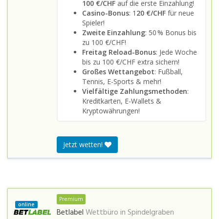
100 €/CHF
auf die erste Einzahlung!
Casino-Bonus
: 1
20 €/CHF
für neue
Spieler!
Zweite Einzahlung
: 50 % Bonus bis
zu 100 €/CHF!
Freitag Reload-Bonus
: Jede Woche
bis zu 100 €/CHF extra sichern!
Großes Wettangebot
: Fußball,
Tennis, E-Sports & mehr!
Vielfältige Zahlungsmethoden
:
Kreditkarten, E-Wallets &
Kryptowährungen!
Jetzt wetten!
Premium
online
Betlabel
Wettbüro in
Spindelgraben