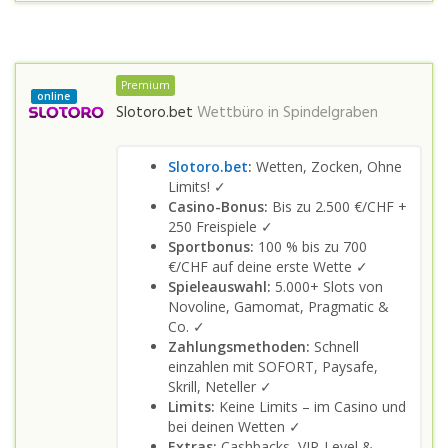
Premium
online
Slotoro.bet
Wettbüro in
Spindelgraben
Slotoro.bet
:
Wetten, Zocken, Ohne
Limits! ✓
Casino-Bonus:
Bis zu 2.500 €/CHF +
250 Freispiele ✓
Sportbonus:
100 % bis zu 700
€/CHF auf deine erste Wette ✓
Spieleauswahl:
5.000+ Slots von
Novoline, Gamomat, Pragmatic &
Co. ✓
Zahlungsmethoden:
Schnell
einzahlen mit SOFORT, Paysafe,
Skrill, Neteller ✓
Limits:
Keine Limits – im Casino und
bei deinen Wetten ✓
Extras:
Cashbacks, VIP-Level &