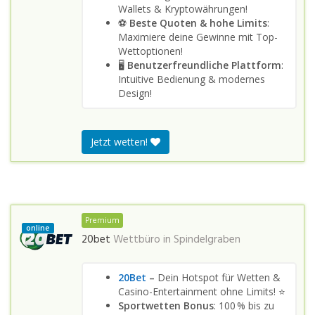
Wallets & Kryptowährungen!
⚽
Beste Quoten & hohe Limits
:
Maximiere deine Gewinne mit Top-
Wettoptionen!
🖥️
Benutzerfreundliche Plattform
:
Intuitive Bedienung & modernes
Design!
Jetzt wetten!
Premium
online
20bet
Wettbüro in
Spindelgraben
20Bet
–
Dein Hotspot für Wetten &
Casino-Entertainment ohne Limits! ⭐
Sportwetten Bonus
: 100 % bis zu