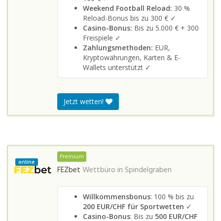
Weekend Football Reload:
30 %
Reload-Bonus bis zu 300 € ✓
Casino-Bonus:
Bis zu 5.000 € + 300
Freispiele ✓
Zahlungsmethoden:
EUR,
Kryptowährungen, Karten & E-
Wallets unterstützt ✓
Jetzt wetten!
Premium
online
FEZbet
Wettbüro in
Spindelgraben
Willkommensbonus
: 100 % bis zu
200 EUR/CHF für Sportwetten
✓
Casino-Bonus
: Bis zu
500 EUR/CHF