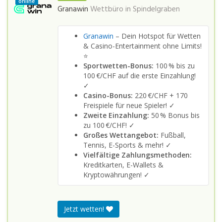
online
Granawin
Wettbüro in
Spindelgraben
Granawin
– Dein Hotspot für Wetten
& Casino-Entertainment ohne Limits!
⭐
Sportwetten-Bonus:
100 % bis zu
100 €/CHF auf die erste Einzahlung!
✓
Casino-Bonus:
220 €/CHF + 170
Freispiele für neue Spieler! ✓
Zweite Einzahlung:
50 % Bonus bis
zu 100 €/CHF! ✓
Großes Wettangebot:
Fußball,
Tennis, E-Sports & mehr! ✓
Vielfältige Zahlungsmethoden:
Kreditkarten, E-Wallets &
Kryptowährungen! ✓
Jetzt wetten!