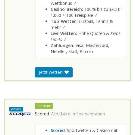
Wettbonus ✓
Casino-Bereich:
100 % bis zu €/CHF
1.000 + 100 Freispiele ✓
Top-Wetten:
Fußball, Tennis &
mehr ✓
Live-Wetten:
Hohe Quoten &
keine
Limits
✓
Zahlungen:
Visa, Mastercard,
Neteller, Skrill, Bitcoin
Jetzt wetten!
Premium
online
Scored
Wettbüro in
Spindelgraben
Scored
: Sportwetten & Casino mit