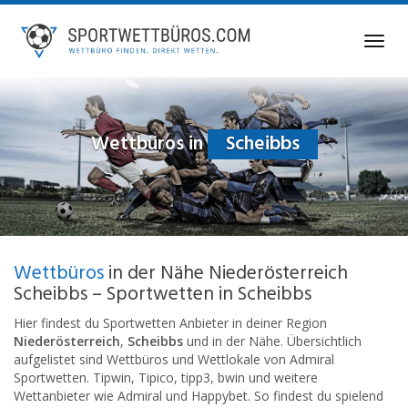
Skip
to
Toggl
main
navig
content
Wettbüros in
Scheibbs
Wettbüros
in der Nähe Niederösterreich
Scheibbs – Sportwetten in Scheibbs
Hier findest du Sportwetten Anbieter in deiner Region
Niederösterreich
,
Scheibbs
und in der Nähe. Übersichtlich
aufgelistet sind Wettbüros und Wettlokale von Admiral
Sportwetten. Tipwin, Tipico, tipp3, bwin und weitere
Wettanbieter wie Admiral und Happybet. So findest du spielend