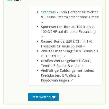
Granawin
– Dein Hotspot für Wetten
& Casino-Entertainment ohne Limits!
⭐
Sportwetten-Bonus:
100 % bis zu
100 €/CHF auf die erste Einzahlung!
✓
Casino-Bonus:
220 €/CHF + 170
Freispiele für neue Spieler! ✓
Zweite Einzahlung:
50 % Bonus bis
zu 100 €/CHF! ✓
Großes Wettangebot:
Fußball,
Tennis, E-Sports & mehr! ✓
Vielfältige Zahlungsmethoden:
Kreditkarten, E-Wallets &
Kryptowährungen! ✓
Jetzt wetten!