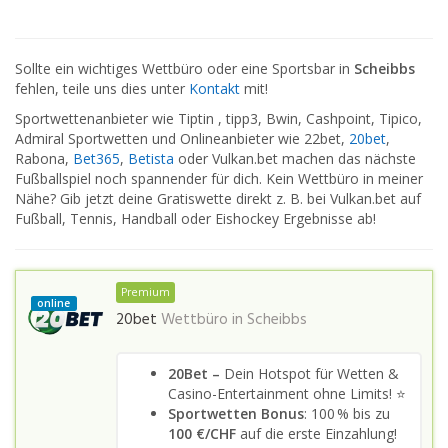
Sollte ein wichtiges Wettbüro oder eine Sportsbar in
Scheibbs
fehlen, teile uns dies unter
Kontakt
mit!
Sportwettenanbieter wie Tiptin , tipp3, Bwin, Cashpoint, Tipico,
Admiral Sportwetten und Onlineanbieter wie 22bet,
20bet
,
Rabona,
Bet365
,
Betista
oder Vulkan.bet machen das nächste
Fußballspiel noch spannender für dich. Kein Wettbüro in meiner
Nähe? Gib jetzt deine Gratiswette direkt z. B. bei Vulkan.bet auf
Fußball, Tennis, Handball oder Eishockey Ergebnisse ab!
Premium
online
20bet
Wettbüro in
Scheibbs
20Bet –
Dein Hotspot für Wetten &
Casino-Entertainment ohne Limits! ⭐
Sportwetten Bonus
: 100 % bis zu
100 €/CHF
auf die erste Einzahlung!