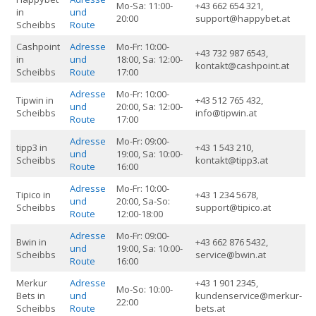
Mo-Sa: 11:00-
+43 662 654 321,
in
und
20:00
support@happybet.at
Scheibbs
Route
Cashpoint
Adresse
Mo-Fr: 10:00-
+43 732 987 6543,
in
und
18:00, Sa: 12:00-
kontakt@cashpoint.at
Scheibbs
Route
17:00
Adresse
Mo-Fr: 10:00-
Tipwin in
+43 512 765 432,
und
20:00, Sa: 12:00-
Scheibbs
info@tipwin.at
Route
17:00
Adresse
Mo-Fr: 09:00-
tipp3 in
+43 1 543 210,
und
19:00, Sa: 10:00-
Scheibbs
kontakt@tipp3.at
Route
16:00
Adresse
Mo-Fr: 10:00-
Tipico in
+43 1 234 5678,
und
20:00, Sa-So:
Scheibbs
support@tipico.at
Route
12:00-18:00
Adresse
Mo-Fr: 09:00-
Bwin in
+43 662 876 5432,
und
19:00, Sa: 10:00-
Scheibbs
service@bwin.at
Route
16:00
Merkur
Adresse
+43 1 901 2345,
Mo-So: 10:00-
Bets in
und
kundenservice@merkur-
22:00
Scheibbs
Route
bets.at