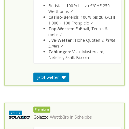
Betista – 100 % bis zu €/CHF 250
Wettbonus ✓
Casino-Bereich:
100 % bis zu €/CHF
1.000 + 100 Freispiele ✓
Top-Wetten:
Fußball, Tennis &
mehr ✓
Live-Wetten:
Hohe Quoten &
keine
Limits
✓
Zahlungen:
Visa, Mastercard,
Neteller, Skrill, Bitcoin
Jetzt wetten!
Premium
online
Golazzo
Wettbüro in
Scheibbs