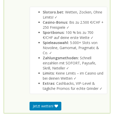
Slotoro.bet:
Wetten, Zocken, Ohne
Limits! ✓
Casino-Bonus:
Bis zu 2.500 €/CHF +
250 Freispiele ✓
Sportbonus:
100 % bis zu 700
€/CHF auf deine erste Wette ✓
Spieleauswahl:
5.000+ Slots von
Novoline, Gamomat, Pragmatic &
Co. ✓
Zahlungsmethoden:
Schnell
einzahlen mit SOFORT, Paysafe,
Skrill, Neteller ✓
Limits:
Keine Limits – im Casino und
bei deinen Wetten ✓
Extras:
Cashbacks, VIP-Level &
tägliche Promos für echte Grinder ✓
Jetzt wetten!