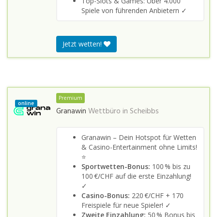
Top-Slots & Games: Über 4.000
Spiele von führenden Anbietern ✓
Jetzt wetten!
Premium
online
Granawin
Wettbüro in
Scheibbs
Granawin – Dein Hotspot für Wetten
& Casino-Entertainment ohne Limits!
⭐
Sportwetten-Bonus:
100 % bis zu
100 €/CHF auf die erste Einzahlung!
✓
Casino-Bonus:
220 €/CHF + 170
Freispiele für neue Spieler! ✓
Zweite Einzahlung:
50 % Bonus bis