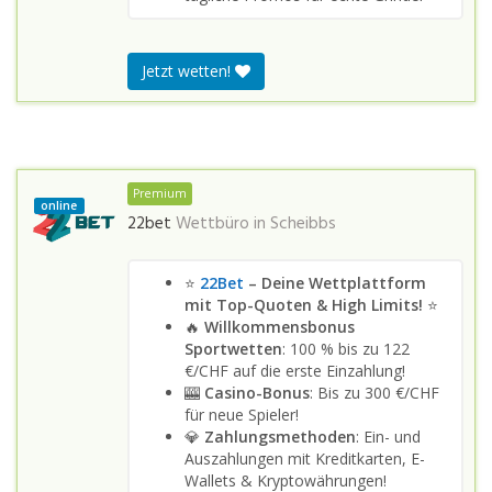
Jetzt wetten!
Premium
online
22bet
Wettbüro in
Scheibbs
⭐
22Bet
– Deine Wettplattform
mit Top-Quoten & High Limits!
⭐
🔥
Willkommensbonus
Sportwetten
: 100 % bis zu 122
€/CHF auf die erste Einzahlung!
🎰
Casino-Bonus
: Bis zu 300 €/CHF
für neue Spieler!
💎
Zahlungsmethoden
: Ein- und
Auszahlungen mit Kreditkarten, E-
Wallets & Kryptowährungen!