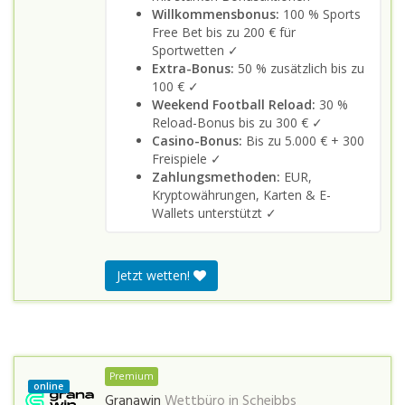
Willkommensbonus:
100 % Sports
Free Bet bis zu 200 € für
Sportwetten ✓
Extra-Bonus:
50 % zusätzlich bis zu
100 € ✓
Weekend Football Reload:
30 %
Reload-Bonus bis zu 300 € ✓
Casino-Bonus:
Bis zu 5.000 € + 300
Freispiele ✓
Zahlungsmethoden:
EUR,
Kryptowährungen, Karten & E-
Wallets unterstützt ✓
Jetzt wetten!
Premium
online
Granawin
Wettbüro in
Scheibbs