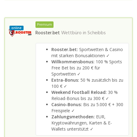
Premium
online
Rooster.bet
Wettbüro in
Scheibbs
Rooster.bet:
Sportwetten & Casino
mit starken Bonusaktionen ✓
Willkommensbonus:
100 % Sports
Free Bet bis zu 200 € für
Sportwetten ✓
Extra-Bonus:
50 % zusätzlich bis zu
100 € ✓
Weekend Football Reload:
30 %
Reload-Bonus bis zu 300 € ✓
Casino-Bonus:
Bis zu 5.000 € + 300
Freispiele ✓
Zahlungsmethoden:
EUR,
Kryptowährungen, Karten & E-
Wallets unterstützt ✓