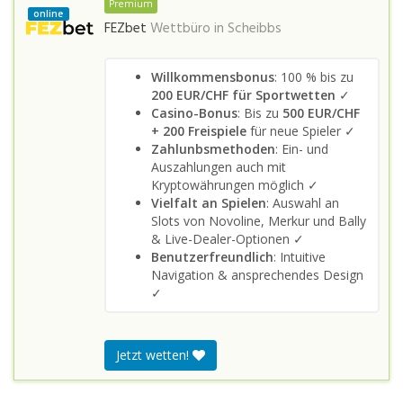
Premium
online
FEZbet
Wettbüro in
Scheibbs
Willkommensbonus
: 100 % bis zu
200 EUR/CHF für Sportwetten
✓
Casino-Bonus
: Bis zu
500 EUR/CHF
+ 200 Freispiele
für neue Spieler ✓
Zahlunbsmethoden
: Ein- und
Auszahlungen auch mit
Kryptowährungen möglich ✓
Vielfalt an Spielen
: Auswahl an
Slots von Novoline, Merkur und Bally
& Live-Dealer-Optionen ✓
Benutzerfreundlich
: Intuitive
Navigation & ansprechendes Design
✓
Jetzt wetten!