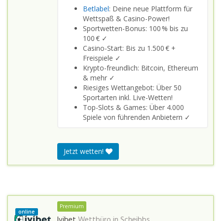
Betlabel
: Deine neue Plattform für
Wettspaß & Casino-Power!
Sportwetten-Bonus: 100 % bis zu
100 € ✓
Casino-Start: Bis zu 1.500 € +
Freispiele ✓
Krypto-freundlich: Bitcoin, Ethereum
& mehr ✓
Riesiges Wettangebot: Über 50
Sportarten inkl. Live-Wetten!
Top-Slots & Games: Über 4.000
Spiele von führenden Anbietern ✓
Jetzt wetten!
Premium
online
Ivibet
Wettbüro in
Scheibbs