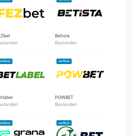
EZbet
Betista
aulanden
Baulanden
online
online
tlabel
POWBET
aulanden
Baulanden
online
online