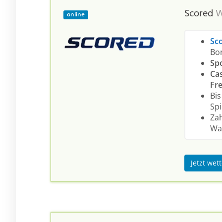
Scored
W
online
Sc
Bo
Sp
Ca
Fre
Bis
Sp
Zah
Wa
Jetzt wet