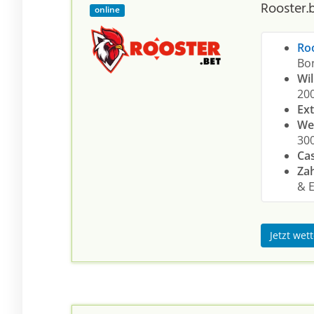
Rooster.
online
Ro
Bo
Wi
200
Ex
We
30
Ca
Za
& E
Jetzt wet