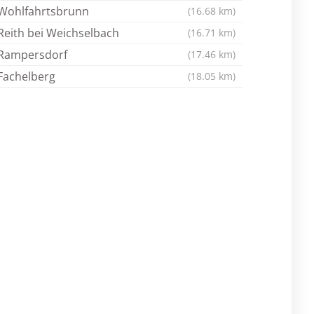
Wohlfahrtsbrunn
(16.68 km)
Reith bei Weichselbach
(16.71 km)
Rampersdorf
(17.46 km)
Fachelberg
(18.05 km)