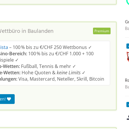
G
B
ettbüro in
Baulanden
Premium
ista
– 100 % bis zu €/CHF 250 Wettbonus ✓
ino-Bereich:
100 % bis zu €/CHF 1.000 + 100
ispiele ✓
p-Wetten:
Fußball, Tennis & mehr ✓
e-Wetten:
Hohe Quoten &
keine Limits
✓
hlungen:
Visa, Mastercard, Neteller, Skrill, Bitcoin
R
B
ten!