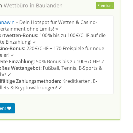
n
Wettbüro in
Baulanden
Premium
anawin
– Dein Hotspot für Wetten & Casino-
ertainment ohne Limits! ⭐
ortwetten-Bonus:
100 % bis zu 100 €/CHF auf die
te Einzahlung! ✓
sino-Bonus:
220 €/CHF + 170 Freispiele für neue
eler! ✓
ite Einzahlung:
50 % Bonus bis zu 100 €/CHF! ✓
oßes Wettangebot:
Fußball, Tennis, E-Sports &
hr! ✓
lfältige Zahlungsmethoden:
Kreditkarten, E-
llets & Kryptowährungen! ✓
ten!