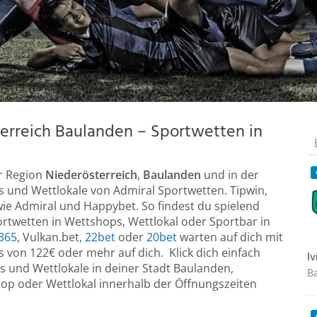
erreich Baulanden – Sportwetten in
er Region
Niederösterreich
,
Baulanden
und in der
os und Wettlokale von Admiral Sportwetten. Tipwin,
wie Admiral und Happybet. So findest du spielend
ortwetten in Wettshops, Wettlokal oder Sportbar in
365
, Vulkan.bet,
22bet
oder
20bet
warten auf dich mit
on 122€ oder mehr auf dich. Klick dich einfach
Iv
s und Wettlokale in deiner Stadt Baulanden,
B
hop oder Wettlokal innerhalb der Öffnungszeiten