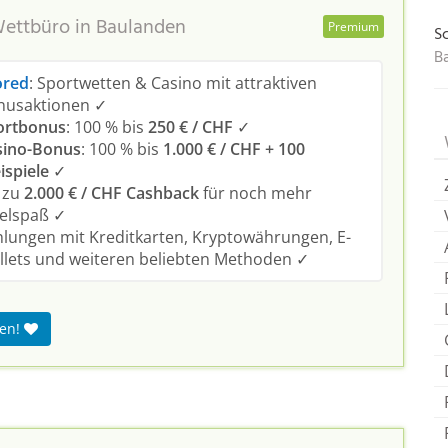
ettbüro in
Baulanden
Premium
S
B
ored
: Sportwetten & Casino mit attraktiven
nusaktionen ✓
ortbonus
: 100 % bis
250 € / CHF
✓
sino-Bonus
: 100 % bis
1.000 € / CHF + 100
ispiele
✓
 zu
2.000 € / CHF Cashback
für noch mehr
ielspaß ✓
lungen mit Kreditkarten, Kryptowährungen, E-
llets und weiteren beliebten Methoden ✓
ten!