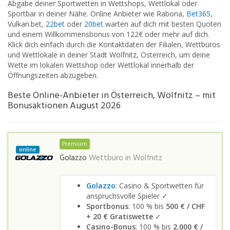
Abgabe deiner Sportwetten in Wettshops, Wettlokal oder
Sportbar in deiner Nähe. Online Anbieter wie Rabona,
Bet365
,
Vulkan.bet,
22bet
oder
20bet
warten auf dich mit besten Quoten
und einem Willkommensbonus von 122€ oder mehr auf dich.
Klick dich einfach durch die Kontaktdaten der Filialen, Wettbüros
und Wettlokale in deiner Stadt Wölfnitz, Österreich, um deine
Wette im lokalen Wettshop oder Wettlokal innerhalb der
Öffnungszeiten abzugeben.
Beste Online-Anbieter in Österreich, Wölfnitz – mit
Bonusaktionen August 2026
Premium
online
Golazzo
Wettbüro in
Wölfnitz
Golazzo
: Casino & Sportwetten für
anspruchsvolle Spieler ✓
Sportbonus
: 100 % bis
500
€ / CHF
+
20 € Gratiswette
✓
Casino-Bonus
: 100 % bis
2.000
€ /