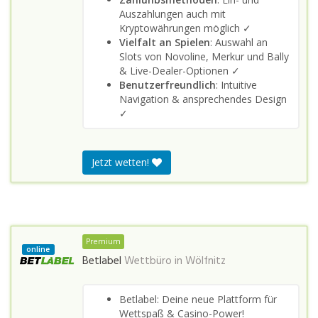
Auszahlungen auch mit
Kryptowährungen möglich ✓
Vielfalt an Spielen
: Auswahl an
Slots von Novoline, Merkur und Bally
& Live-Dealer-Optionen ✓
Benutzerfreundlich
: Intuitive
Navigation & ansprechendes Design
✓
Jetzt wetten!
Premium
online
Betlabel
Wettbüro in
Wölfnitz
Betlabel: Deine neue Plattform für
Wettspaß & Casino-Power!