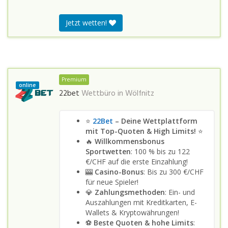
Jetzt wetten!
Premium
online
22bet
Wettbüro in
Wölfnitz
⭐
22Bet
– Deine Wettplattform
mit Top-Quoten & High Limits!
⭐
🔥
Willkommensbonus
Sportwetten
: 100 % bis zu 122
€/CHF auf die erste Einzahlung!
🎰
Casino-Bonus
: Bis zu 300 €/CHF
für neue Spieler!
💎
Zahlungsmethoden
: Ein- und
Auszahlungen mit Kreditkarten, E-
Wallets & Kryptowährungen!
⚽
Beste Quoten & hohe Limits
: