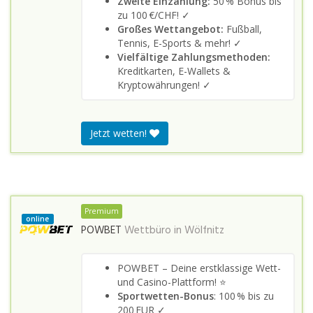
Zweite Einzahlung:
50 % Bonus bis
zu 100 €/CHF! ✓
Großes Wettangebot:
Fußball,
Tennis, E-Sports & mehr! ✓
Vielfältige Zahlungsmethoden:
Kreditkarten, E-Wallets &
Kryptowährungen! ✓
Jetzt wetten!
Premium
online
POWBET
Wettbüro in
Wölfnitz
POWBET – Deine erstklassige Wett-
und Casino-Plattform! ⭐
Sportwetten-Bonus
: 100 % bis zu
200 EUR ✓