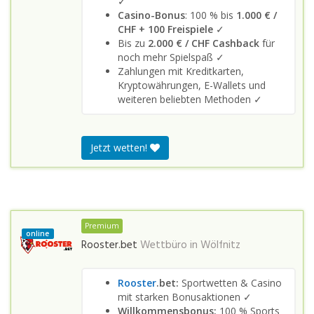
✓
Casino-Bonus
: 100 % bis
1.000 € /
CHF + 100 Freispiele
✓
Bis zu
2.000 € / CHF Cashback
für
noch mehr Spielspaß ✓
Zahlungen mit Kreditkarten,
Kryptowährungen, E-Wallets und
weiteren beliebten Methoden ✓
Jetzt wetten!
Premium
online
Rooster.bet
Wettbüro in
Wölfnitz
Rooster
.bet:
Sportwetten & Casino
mit starken Bonusaktionen ✓
Willkommensbonus:
100 % Sports