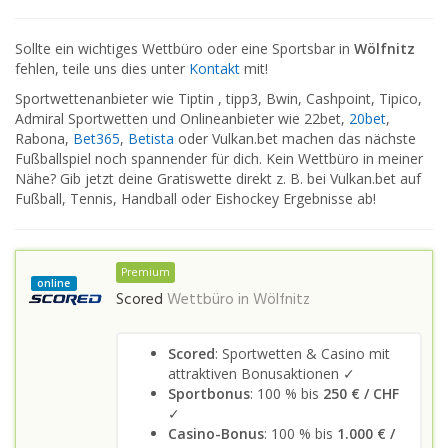
Sollte ein wichtiges Wettbüro oder eine Sportsbar in
Wölfnitz
fehlen, teile uns dies unter
Kontakt
mit!
Sportwettenanbieter wie Tiptin , tipp3, Bwin, Cashpoint, Tipico,
Admiral Sportwetten und Onlineanbieter wie 22bet,
20bet
,
Rabona,
Bet365
,
Betista
oder Vulkan.bet machen das nächste
Fußballspiel noch spannender für dich. Kein Wettbüro in meiner
Nähe? Gib jetzt deine Gratiswette direkt z. B. bei Vulkan.bet auf
Fußball, Tennis, Handball oder Eishockey Ergebnisse ab!
Premium
online
Scored
Wettbüro in
Wölfnitz
Scored
: Sportwetten & Casino mit
attraktiven Bonusaktionen ✓
Sportbonus
: 100 % bis
250 € / CHF
✓
Casino-Bonus
: 100 % bis
1.000 € /