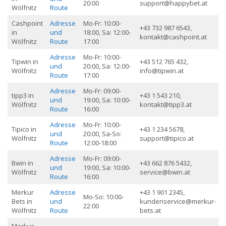
20:00
support@happybet.at
Wölfnitz
Route
Cashpoint
Adresse
Mo-Fr: 10:00-
+43 732 987 6543,
in
und
18:00, Sa: 12:00-
kontakt@cashpoint.at
Wölfnitz
Route
17:00
Adresse
Mo-Fr: 10:00-
Tipwin in
+43 512 765 432,
und
20:00, Sa: 12:00-
Wölfnitz
info@tipwin.at
Route
17:00
Adresse
Mo-Fr: 09:00-
tipp3 in
+43 1 543 210,
und
19:00, Sa: 10:00-
Wölfnitz
kontakt@tipp3.at
Route
16:00
Adresse
Mo-Fr: 10:00-
Tipico in
+43 1 234 5678,
und
20:00, Sa-So:
Wölfnitz
support@tipico.at
Route
12:00-18:00
Adresse
Mo-Fr: 09:00-
Bwin in
+43 662 876 5432,
und
19:00, Sa: 10:00-
Wölfnitz
service@bwin.at
Route
16:00
Merkur
Adresse
+43 1 901 2345,
Mo-So: 10:00-
Bets in
und
kundenservice@merkur-
22:00
Wölfnitz
Route
bets.at
Merkur