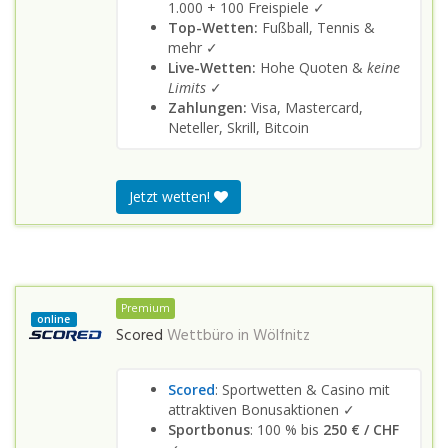
1.000 + 100 Freispiele ✓
Top-Wetten:
Fußball, Tennis &
mehr ✓
Live-Wetten:
Hohe Quoten &
keine
Limits
✓
Zahlungen:
Visa, Mastercard,
Neteller, Skrill, Bitcoin
Jetzt wetten!
Premium
online
Scored
Wettbüro in
Wölfnitz
Scored
: Sportwetten & Casino mit
attraktiven Bonusaktionen ✓
Sportbonus
: 100 % bis
250 € / CHF