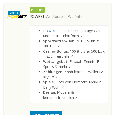
Premium
online
POWBET
Wettbüro in
Wölfnitz
POWBET
– Deine erstklassige Wett-
und Casino-Plattform! ⭐
Sportwetten-Bonus
: 100 % bis zu
200 EUR ✓
Casino-Bonus:
100 % bis zu 500 EUR
+ 200 Freispiele ✓
Wettangebot:
Fußball, Tennis, E-
Sports & mehr ✓
Zahlungen:
Kreditkarte, E-Wallets &
Krypto ✓
Spiele:
Slots von Nomotic, Merkur,
Bally Wulff ✓
Design
: Modern &
benutzerfreundlich ✓