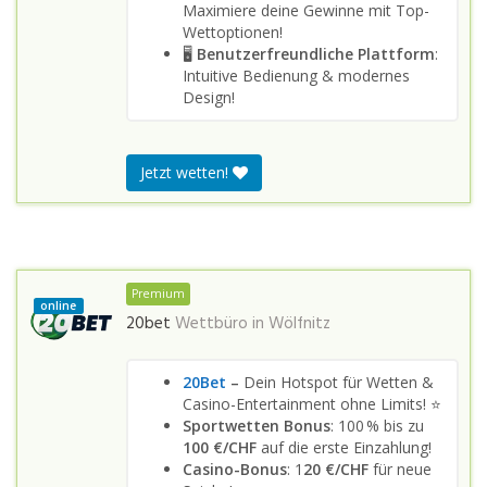
Maximiere deine Gewinne mit Top-
Wettoptionen!
🖥️
Benutzerfreundliche Plattform
:
Intuitive Bedienung & modernes
Design!
Jetzt wetten!
Premium
online
20bet
Wettbüro in
Wölfnitz
20Bet
–
Dein Hotspot für Wetten &
Casino-Entertainment ohne Limits! ⭐
Sportwetten Bonus
: 100 % bis zu
100 €/CHF
auf die erste Einzahlung!
Casino-Bonus
: 1
20 €/CHF
für neue