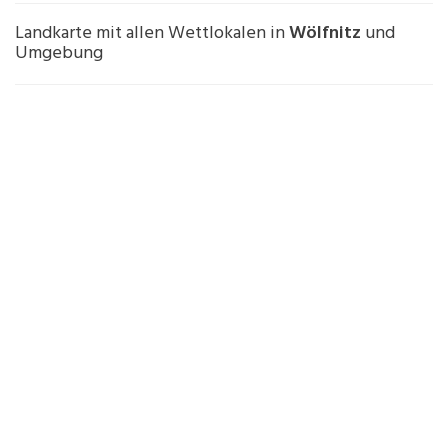
Landkarte mit allen Wettlokalen in
Wölfnitz
und
Umgebung