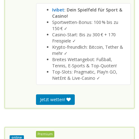
Ivibet
: Dein Spielfeld für Sport &
Casino!
Sportwetten-Bonus: 100 % bis zu
150 € ✓
Casino-Start: Bis zu 300 € + 170
Freispiele ✓
Krypto-freundlich: Bitcoin, Tether &
mehr ✓
Breites Wettangebot: Fußball,
Tennis, E-Sports & Top-Quoten!
Top-Slots: Pragmatic, Play’n GO,
NetEnt & Live-Casino ✓
Jetzt wetten!
Premium
online