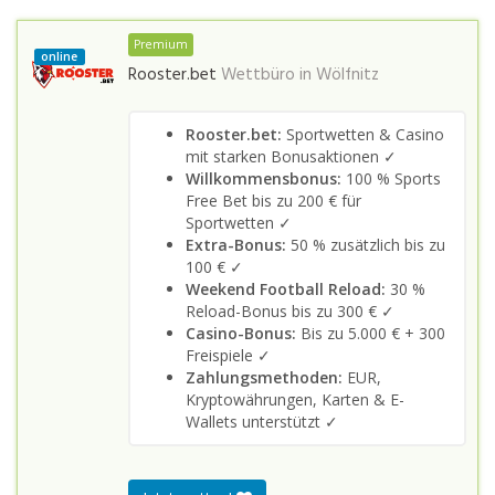
Premium
online
Rooster.bet
Wettbüro in
Wölfnitz
Rooster.bet:
Sportwetten & Casino
mit starken Bonusaktionen ✓
Willkommensbonus:
100 % Sports
Free Bet bis zu 200 € für
Sportwetten ✓
Extra-Bonus:
50 % zusätzlich bis zu
100 € ✓
Weekend Football Reload:
30 %
Reload-Bonus bis zu 300 € ✓
Casino-Bonus:
Bis zu 5.000 € + 300
Freispiele ✓
Zahlungsmethoden:
EUR,
Kryptowährungen, Karten & E-
Wallets unterstützt ✓