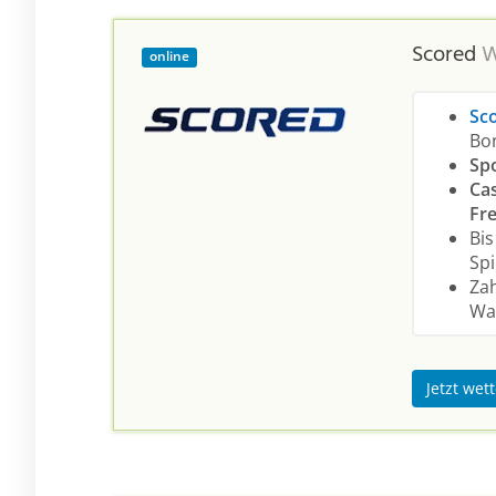
Scored
W
online
Sc
Bo
Sp
Ca
Fre
Bis
Sp
Zah
Wa
Jetzt wet