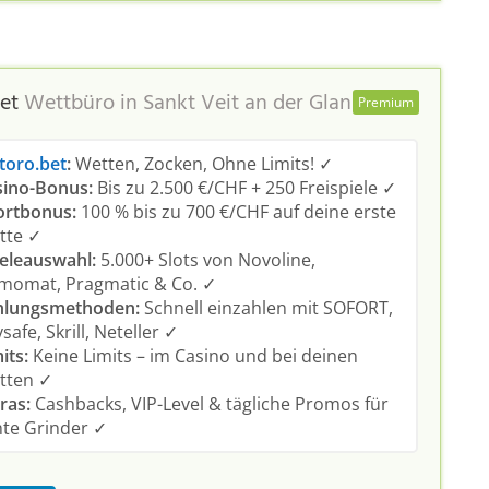
bet
Wettbüro in
Sankt Veit an der Glan
Premium
toro.bet
:
Wetten, Zocken, Ohne Limits! ✓
sino-Bonus:
Bis zu 2.500 €/CHF + 250 Freispiele ✓
ortbonus:
100 % bis zu 700 €/CHF auf deine erste
tte ✓
eleauswahl:
5.000+ Slots von Novoline,
momat, Pragmatic & Co. ✓
hlungsmethoden:
Schnell einzahlen mit SOFORT,
safe, Skrill, Neteller ✓
its:
Keine Limits – im Casino und bei deinen
tten ✓
ras:
Cashbacks, VIP-Level & tägliche Promos für
hte Grinder ✓