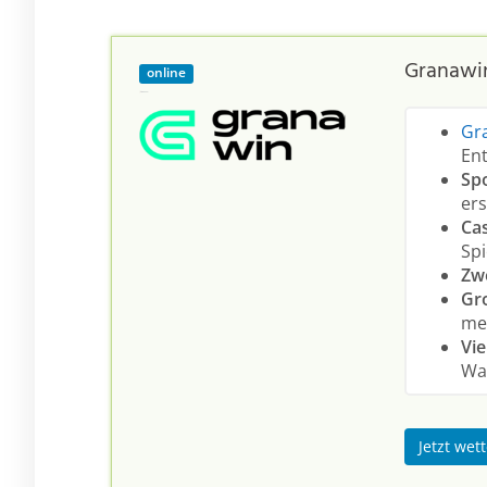
Granawi
online
Gr
Ent
Sp
ers
Ca
Spi
Zwe
Gr
me
Vie
Wa
Jetzt wet