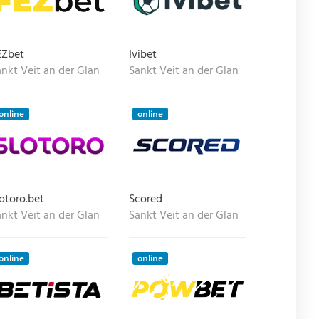
EZbet
Ivibet
nkt Veit an der Glan
Sankt Veit an der Glan
online
online
otoro.bet
Scored
nkt Veit an der Glan
Sankt Veit an der Glan
online
online