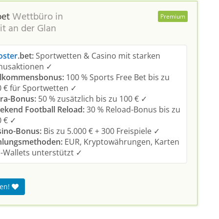
bet
Wettbüro in
Premium
it an der Glan
oster
.bet:
Sportwetten & Casino mit starken
nusaktionen ✓
llkommensbonus:
100 % Sports Free Bet bis zu
 € für Sportwetten ✓
tra-Bonus:
50 % zusätzlich bis zu 100 € ✓
ekend Football Reload:
30 % Reload-Bonus bis zu
0 € ✓
sino-Bonus:
Bis zu 5.000 € + 300 Freispiele ✓
hlungsmethoden:
EUR, Kryptowährungen, Karten
-Wallets unterstützt ✓
ten!