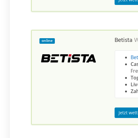
Betista
W
online
Bet
Cas
Fre
To
Liv
Za
Jetzt wet