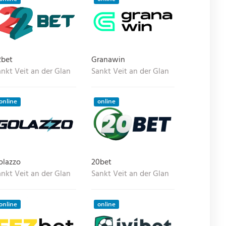
2bet
Granawin
nkt Veit an der Glan
Sankt Veit an der Glan
online
online
olazzo
20bet
nkt Veit an der Glan
Sankt Veit an der Glan
online
online