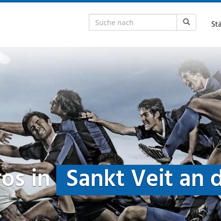
St
os in
Sankt Veit an 