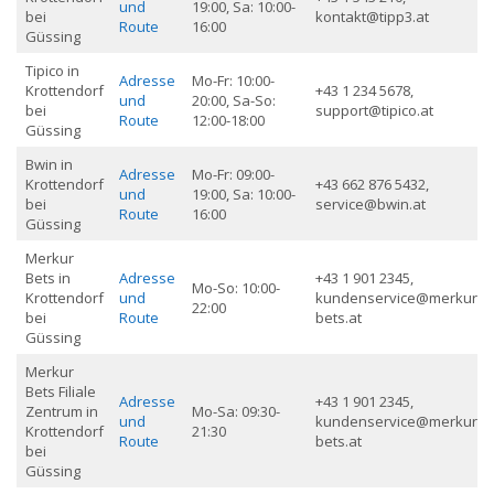
und
19:00, Sa: 10:00-
bei
kontakt@tipp3.at
Route
16:00
Güssing
Tipico in
Adresse
Mo-Fr: 10:00-
Krottendorf
+43 1 234 5678,
und
20:00, Sa-So:
bei
support@tipico.at
Route
12:00-18:00
Güssing
Bwin in
Adresse
Mo-Fr: 09:00-
Krottendorf
+43 662 876 5432,
und
19:00, Sa: 10:00-
bei
service@bwin.at
Route
16:00
Güssing
Merkur
Bets in
Adresse
+43 1 901 2345,
Mo-So: 10:00-
Krottendorf
und
kundenservice@merkur-
22:00
bei
Route
bets.at
Güssing
Merkur
Bets Filiale
Adresse
+43 1 901 2345,
Zentrum in
Mo-Sa: 09:30-
und
kundenservice@merkur-
Krottendorf
21:30
Route
bets.at
bei
Güssing