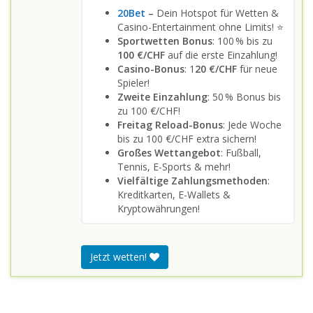
20Bet
–
Dein Hotspot für Wetten &
Casino-Entertainment ohne Limits! ⭐
Sportwetten Bonus
: 100 % bis zu
100 €/CHF
auf die erste Einzahlung!
Casino-Bonus
: 1
20 €/CHF
für neue
Spieler!
Zweite Einzahlung
: 50 % Bonus bis
zu 100 €/CHF!
Freitag Reload-Bonus
: Jede Woche
bis zu 100 €/CHF extra sichern!
Großes Wettangebot
: Fußball,
Tennis, E-Sports & mehr!
Vielfältige Zahlungsmethoden
:
Kreditkarten, E-Wallets &
Kryptowährungen!
Jetzt wetten!