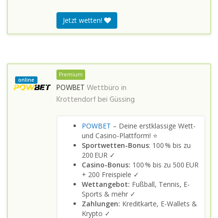
Jetzt wetten!
Premium
online
POWBET
Wettbüro in
Krottendorf bei Güssing
POWBET
– Deine erstklassige Wett-
und Casino-Plattform! ⭐
Sportwetten-Bonus
: 100 % bis zu
200 EUR ✓
Casino-Bonus:
100 % bis zu 500 EUR
+ 200 Freispiele ✓
Wettangebot:
Fußball, Tennis, E-
Sports & mehr ✓
Zahlungen:
Kreditkarte, E-Wallets &
Krypto ✓