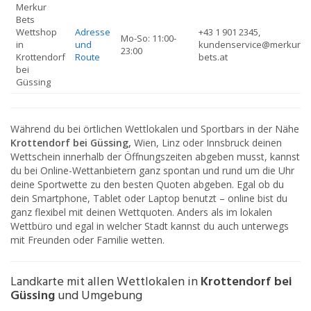
Merkur
Bets
Wettshop
Adresse
+43 1 901 2345,
Mo-So: 11:00-
in
und
kundenservice@merkur-
23:00
Krottendorf
Route
bets.at
bei
Güssing
Während du bei örtlichen Wettlokalen und Sportbars in der Nähe
Krottendorf bei Güssing,
Wien, Linz oder Innsbruck deinen
Wettschein innerhalb der Öffnungszeiten abgeben musst, kannst
du bei Online-Wettanbietern ganz spontan und rund um die Uhr
deine Sportwette zu den besten Quoten abgeben. Egal ob du
dein Smartphone, Tablet oder Laptop benutzt – online bist du
ganz flexibel mit deinen Wettquoten. Anders als im lokalen
Wettbüro und egal in welcher Stadt kannst du auch unterwegs
mit Freunden oder Familie wetten.
Landkarte mit allen Wettlokalen in
Krottendorf bei
Güssing
und Umgebung