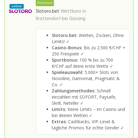
Premium
online
Slotoro.bet
Wettbüro in
Krottendorf bei Güssing
Slotoro.bet:
Wetten, Zocken, Ohne
Limits! ✓
Casino-Bonus:
Bis zu 2.500 €/CHF +
250 Freispiele ✓
Sportbonus:
100 % bis zu 700
€/CHF auf deine erste Wette ✓
Spieleauswahl:
5.000+ Slots von
Novoline, Gamomat, Pragmatic &
Co. ✓
Zahlungsmethoden:
Schnell
einzahlen mit SOFORT, Paysafe,
Skrill, Neteller ✓
Limits:
Keine Limits – im Casino und
bei deinen Wetten ✓
Extras:
Cashbacks, VIP-Level &
tägliche Promos für echte Grinder ✓