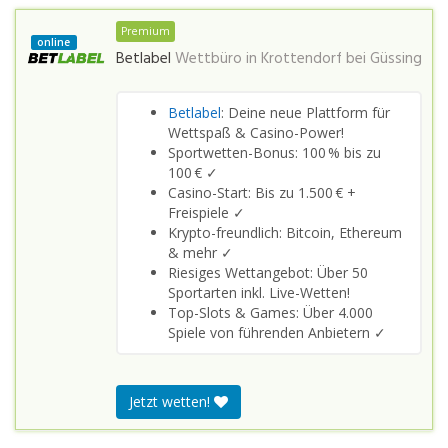
Premium
online
Betlabel
Wettbüro in
Krottendorf bei Güssing
Betlabel
: Deine neue Plattform für
Wettspaß & Casino-Power!
Sportwetten-Bonus: 100 % bis zu
100 € ✓
Casino-Start: Bis zu 1.500 € +
Freispiele ✓
Krypto-freundlich: Bitcoin, Ethereum
& mehr ✓
Riesiges Wettangebot: Über 50
Sportarten inkl. Live-Wetten!
Top-Slots & Games: Über 4.000
Spiele von führenden Anbietern ✓
Jetzt wetten!