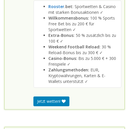
Rooster
.bet:
Sportwetten & Casino
mit starken Bonusaktionen ✓
Willkommensbonus:
100 % Sports
Free Bet bis zu 200 € für
Sportwetten ✓
Extra-Bonus:
50 % zusätzlich bis zu
100 € ✓
Weekend Football Reload:
30 %
Reload-Bonus bis zu 300 € ✓
Casino-Bonus:
Bis zu 5.000 € + 300
Freispiele ✓
Zahlungsmethoden:
EUR,
Kryptowährungen, Karten & E-
Wallets unterstützt ✓
Jetzt wetten!