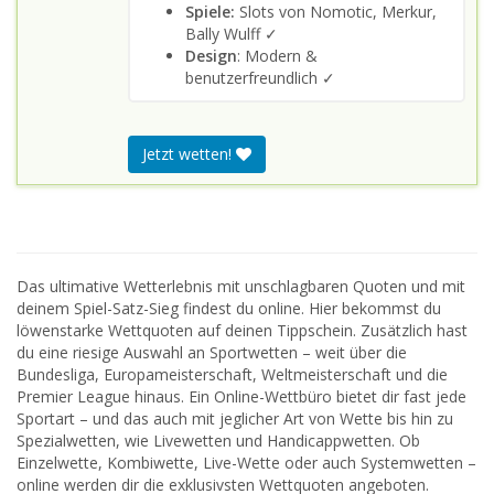
Spiele:
Slots von Nomotic, Merkur,
Bally Wulff ✓
Design
: Modern &
benutzerfreundlich ✓
Jetzt wetten!
Das ultimative Wetterlebnis mit unschlagbaren Quoten und mit
deinem Spiel-Satz-Sieg findest du online. Hier bekommst du
löwenstarke Wettquoten auf deinen Tippschein. Zusätzlich hast
du eine riesige Auswahl an Sportwetten – weit über die
Bundesliga, Europameisterschaft, Weltmeisterschaft und die
Premier League hinaus. Ein Online-Wettbüro bietet dir fast jede
Sportart – und das auch mit jeglicher Art von Wette bis hin zu
Spezialwetten, wie Livewetten und Handicappwetten. Ob
Einzelwette, Kombiwette, Live-Wette oder auch Systemwetten –
online werden dir die exklusivsten Wettquoten angeboten.