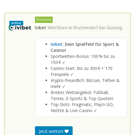
Premium
online
Ivibet
Wettbüro in
Krottendorf bei Güssing
Ivibet
: Dein Spielfeld für Sport &
Casino!
Sportwetten-Bonus: 100 % bis zu
150 € ✓
Casino-Start: Bis zu 300 € + 170
Freispiele ✓
Krypto-freundlich: Bitcoin, Tether &
mehr ✓
Breites Wettangebot: Fußball,
Tennis, E-Sports & Top-Quoten!
Top-Slots: Pragmatic, Play’n GO,
NetEnt & Live-Casino ✓
Jetzt wetten!