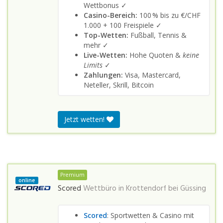
Wettbonus ✓
Casino-Bereich:
100 % bis zu €/CHF
1.000 + 100 Freispiele ✓
Top-Wetten:
Fußball, Tennis &
mehr ✓
Live-Wetten:
Hohe Quoten &
keine
Limits
✓
Zahlungen:
Visa, Mastercard,
Neteller, Skrill, Bitcoin
Jetzt wetten!
Premium
online
Scored
Wettbüro in
Krottendorf bei Güssing
Scored
: Sportwetten & Casino mit