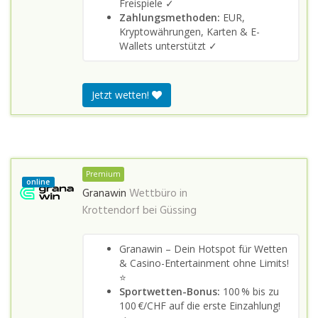
Freispiele ✓
Zahlungsmethoden:
EUR,
Kryptowährungen, Karten & E-
Wallets unterstützt ✓
Jetzt wetten!
Premium
online
Granawin
Wettbüro in
Krottendorf bei Güssing
Granawin – Dein Hotspot für Wetten
& Casino-Entertainment ohne Limits!
⭐
Sportwetten-Bonus:
100 % bis zu
100 €/CHF auf die erste Einzahlung!