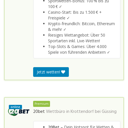
Sportwetten-Bonus: 100 % bis zu
100 € ✓
Casino-Start: Bis zu 1.500 € +
Freispiele ✓
Krypto-freundlich: Bitcoin, Ethereum
& mehr ✓
Riesiges Wettangebot: Über 50
Sportarten inkl. Live-Wetten!
Top-Slots & Games: Über 4.000
Spiele von führenden Anbietern ✓
Jetzt wetten!
Premium
online
20bet
Wettbüro in
Krottendorf bei Güssing
20Bet –
Dein Hotspot für Wetten &