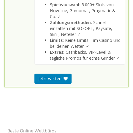
Spieleauswahl:
5.000+ Slots von
Novoline, Gamomat, Pragmatic &
Co. ✓
Zahlungsmethoden:
Schnell
einzahlen mit SOFORT, Paysafe,
Skrill, Neteller ✓
Limits:
Keine Limits – im Casino und
bei deinen Wetten ✓
Extras:
Cashbacks, VIP-Level &
tägliche Promos für echte Grinder ✓
Jetzt wetten!
Beste Online Wettbüros: