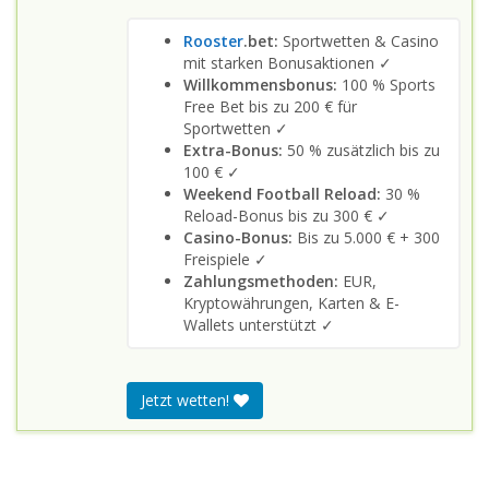
Rooster
.bet:
Sportwetten & Casino
mit starken Bonusaktionen ✓
Willkommensbonus:
100 % Sports
Free Bet bis zu 200 € für
Sportwetten ✓
Extra-Bonus:
50 % zusätzlich bis zu
100 € ✓
Weekend Football Reload:
30 %
Reload-Bonus bis zu 300 € ✓
Casino-Bonus:
Bis zu 5.000 € + 300
Freispiele ✓
Zahlungsmethoden:
EUR,
Kryptowährungen, Karten & E-
Wallets unterstützt ✓
Jetzt wetten!