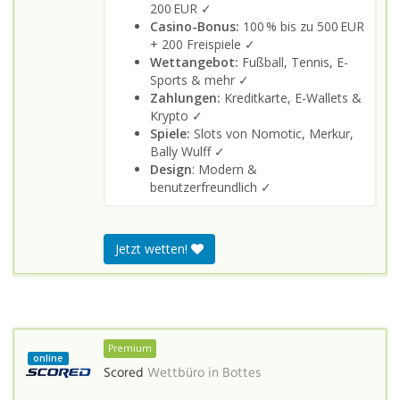
200 EUR ✓
Casino-Bonus:
100 % bis zu 500 EUR
+ 200 Freispiele ✓
Wettangebot:
Fußball, Tennis, E-
Sports & mehr ✓
Zahlungen:
Kreditkarte, E-Wallets &
Krypto ✓
Spiele:
Slots von Nomotic, Merkur,
Bally Wulff ✓
Design
: Modern &
benutzerfreundlich ✓
Jetzt wetten!
Premium
online
Scored
Wettbüro in
Bottes