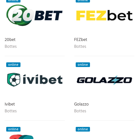
online
online
20bet
FEZbet
Bottes
Bottes
online
online
Ivibet
Golazzo
Bottes
Bottes
online
online