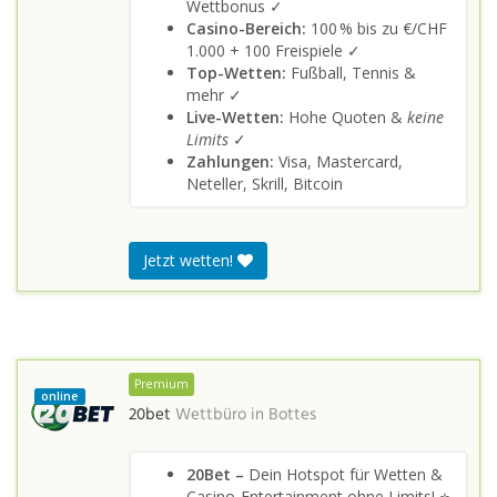
Wettbonus ✓
Casino-Bereich:
100 % bis zu €/CHF
1.000 + 100 Freispiele ✓
Top-Wetten:
Fußball, Tennis &
mehr ✓
Live-Wetten:
Hohe Quoten &
keine
Limits
✓
Zahlungen:
Visa, Mastercard,
Neteller, Skrill, Bitcoin
Jetzt wetten!
Premium
online
20bet
Wettbüro in
Bottes
20Bet –
Dein Hotspot für Wetten &
Casino-Entertainment ohne Limits! ⭐