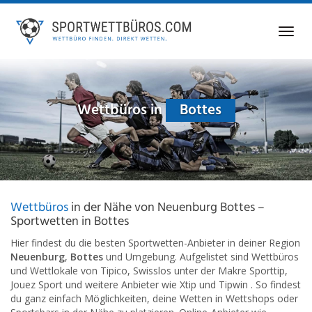
Skip
to
Toggl
main
navig
content
Wettbüros in
Bottes
Wettbüros
in der Nähe von Neuenburg Bottes –
Sportwetten in Bottes
Hier findest du die besten Sportwetten-Anbieter in deiner Region
Neuenburg
,
Bottes
und Umgebung. Aufgelistet sind Wettbüros
und Wettlokale von Tipico, Swisslos unter der Makre Sporttip,
Jouez Sport und weitere Anbieter wie Xtip und Tipwin . So findest
du ganz einfach Möglichkeiten, deine Wetten in Wettshops oder