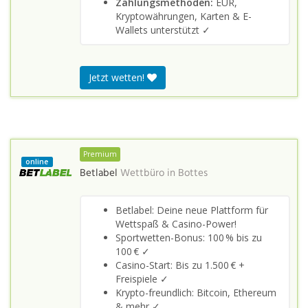
Zahlungsmethoden:
EUR,
Kryptowährungen, Karten & E-
Wallets unterstützt ✓
Jetzt wetten!
Premium
online
Betlabel
Wettbüro in
Bottes
Betlabel: Deine neue Plattform für
Wettspaß & Casino-Power!
Sportwetten-Bonus: 100 % bis zu
100 € ✓
Casino-Start: Bis zu 1.500 € +
Freispiele ✓
Krypto-freundlich: Bitcoin, Ethereum
& mehr ✓