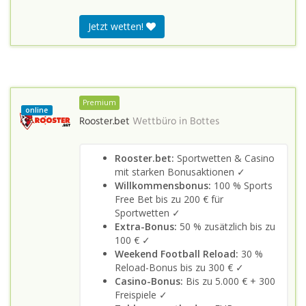
Jetzt wetten!
Premium
online
Rooster.bet
Wettbüro in
Bottes
Rooster.bet:
Sportwetten & Casino
mit starken Bonusaktionen ✓
Willkommensbonus:
100 % Sports
Free Bet bis zu 200 € für
Sportwetten ✓
Extra-Bonus:
50 % zusätzlich bis zu
100 € ✓
Weekend Football Reload:
30 %
Reload-Bonus bis zu 300 € ✓
Casino-Bonus:
Bis zu 5.000 € + 300
Freispiele ✓