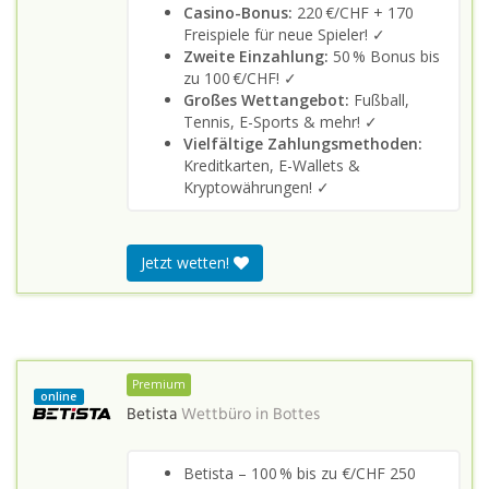
Casino-Bonus:
220 €/CHF + 170
Freispiele für neue Spieler! ✓
Zweite Einzahlung:
50 % Bonus bis
zu 100 €/CHF! ✓
Großes Wettangebot:
Fußball,
Tennis, E-Sports & mehr! ✓
Vielfältige Zahlungsmethoden:
Kreditkarten, E-Wallets &
Kryptowährungen! ✓
Jetzt wetten!
Premium
online
Betista
Wettbüro in
Bottes
Betista – 100 % bis zu €/CHF 250