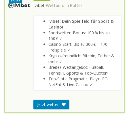
online
Ivibet
Wettbüro in
Bottes
Ivibet: Dein Spielfeld für Sport &
Casino!
Sportwetten-Bonus: 100 % bis zu
150 € ✓
Casino-Start: Bis zu 300 € + 170
Freispiele ✓
Krypto-freundlich: Bitcoin, Tether &
mehr ✓
Breites Wettangebot: Fußball,
Tennis, E-Sports & Top-Quoten!
Top-Slots: Pragmatic, Play’n GO,
NetEnt & Live-Casino ✓
Jetzt wetten!