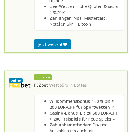
mehr ✓
Live-Wetten:
Hohe Quoten &
keine
Limits
✓
Zahlungen:
Visa, Mastercard,
Neteller, Skrill, Bitcoin
Jetzt wetten!
Premium
online
FEZbet
Wettbüro in
Bottes
Willkommensbonus
: 100 % bis zu
200 EUR/CHF für Sportwetten
✓
Casino-Bonus
: Bis zu
500 EUR/CHF
+ 200 Freispiele
für neue Spieler ✓
Zahlunbsmethoden
: Ein- und
Auszahlungen auch mit