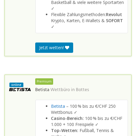
Basketball & viele weitere Sportarten
✓
Flexible Zahlungsmethoden:
Revolut
Krypto, Karten, E-Wallets &
SOFORT
✓
Jetzt wetten!
Premium
online
Betista
Wettbüro in
Bottes
Betista
– 100 % bis zu €/CHF 250
Wettbonus ✓
Casino-Bereich:
100 % bis zu €/CHF
1.000 + 100 Freispiele ✓
Top-Wetten:
Fußball, Tennis &