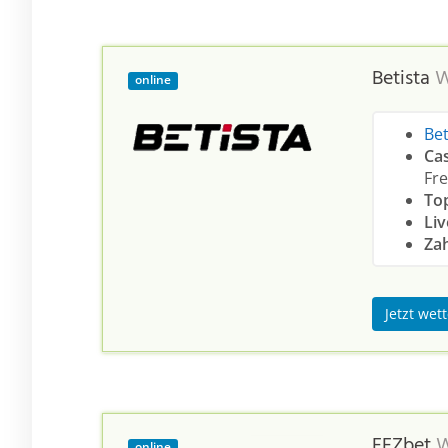
Betista
W
online
Bet
Cas
Fre
To
Liv
Za
Jetzt wet
FEZbet
W
online