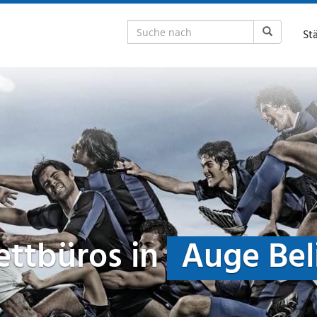
St
ttbüros in
Auge Bel