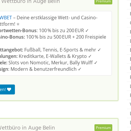
Wettbüro in
Auge Belin
Premium
WBET
– Deine erstklassige Wett- und Casino-
ttform! ⭐
ortwetten-Bonus
: 100 % bis zu 200 EUR ✓
sino-Bonus:
100 % bis zu 500 EUR + 200 Freispiele
ttangebot:
Fußball, Tennis, E-Sports & mehr ✓
hlungen:
Kreditkarte, E-Wallets & Krypto ✓
ele:
Slots von Nomotic, Merkur, Bally Wulff ✓
sign
: Modern & benutzerfreundlich ✓
ten!
ettbüro in
Auge Belin
Premium