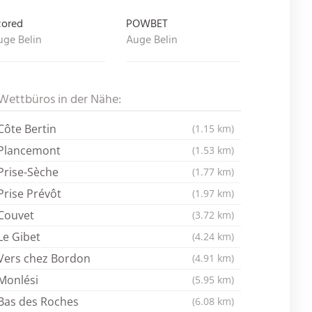
cored
POWBET
uge Belin
Auge Belin
Wettbüros in der Nähe:
Côte Bertin
(1.15 km)
Plancemont
(1.53 km)
Prise-Sèche
(1.77 km)
Prise Prévôt
(1.97 km)
Couvet
(3.72 km)
Le Gibet
(4.24 km)
Vers chez Bordon
(4.91 km)
Monlési
(5.95 km)
Bas des Roches
(6.08 km)