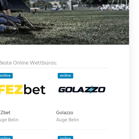
Beste Online Wettbüros:
online
online
EZbet
Golazzo
uge Belin
Auge Belin
online
online