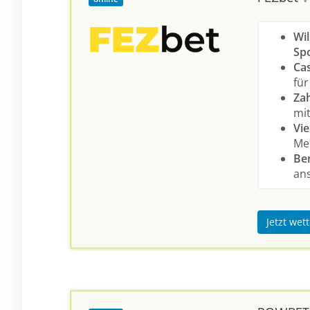
Wi
Sp
Ca
für
Za
mi
Vie
Mer
Be
an
Jetzt wet