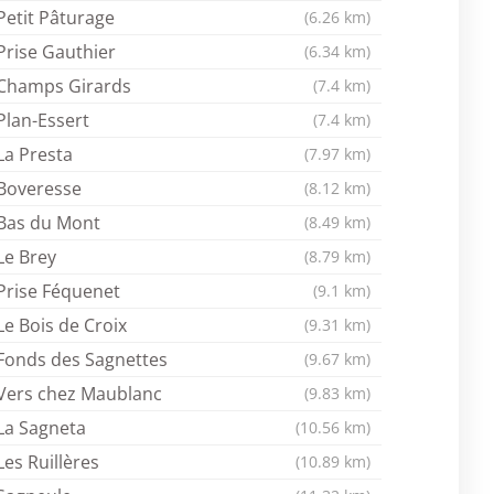
Petit Pâturage
(6.26 km)
Prise Gauthier
(6.34 km)
Champs Girards
(7.4 km)
Plan-Essert
(7.4 km)
La Presta
(7.97 km)
Boveresse
(8.12 km)
Bas du Mont
(8.49 km)
Le Brey
(8.79 km)
Prise Féquenet
(9.1 km)
Le Bois de Croix
(9.31 km)
Fonds des Sagnettes
(9.67 km)
Vers chez Maublanc
(9.83 km)
La Sagneta
(10.56 km)
Les Ruillères
(10.89 km)