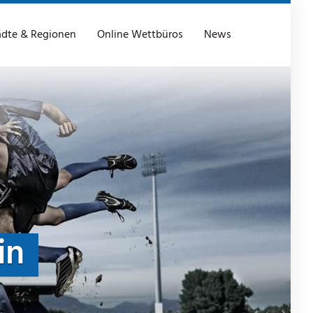
ädte & Regionen
Online Wettbüros
News
in