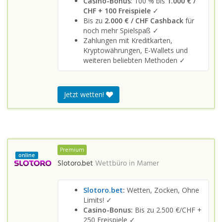
Casino-Bonus
: 100 % bis
1.000 € /
CHF + 100 Freispiele
✓
Bis zu
2.000 € / CHF Cashback
für
noch mehr Spielspaß ✓
Zahlungen mit Kreditkarten,
Kryptowährungen, E-Wallets und
weiteren beliebten Methoden ✓
Jetzt wetten!
Premium
online
Slotoro.bet
Wettbüro in
Mamer
Slotoro.bet
:
Wetten, Zocken, Ohne
Limits! ✓
Casino-Bonus:
Bis zu 2.500 €/CHF +
250 Freispiele ✓