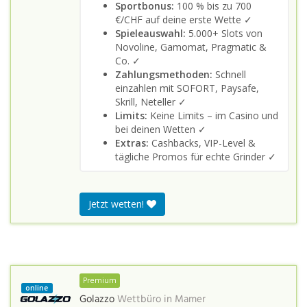
Sportbonus:
100 % bis zu 700
€/CHF auf deine erste Wette ✓
Spieleauswahl:
5.000+ Slots von
Novoline, Gamomat, Pragmatic &
Co. ✓
Zahlungsmethoden:
Schnell
einzahlen mit SOFORT, Paysafe,
Skrill, Neteller ✓
Limits:
Keine Limits – im Casino und
bei deinen Wetten ✓
Extras:
Cashbacks, VIP-Level &
tägliche Promos für echte Grinder ✓
Jetzt wetten!
Premium
online
Golazzo
Wettbüro in
Mamer