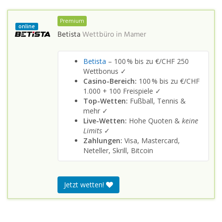
Premium
online
Betista
Wettbüro in
Mamer
Betista
– 100 % bis zu €/CHF 250
Wettbonus ✓
Casino-Bereich:
100 % bis zu €/CHF
1.000 + 100 Freispiele ✓
Top-Wetten:
Fußball, Tennis &
mehr ✓
Live-Wetten:
Hohe Quoten &
keine
Limits
✓
Zahlungen:
Visa, Mastercard,
Neteller, Skrill, Bitcoin
Jetzt wetten!