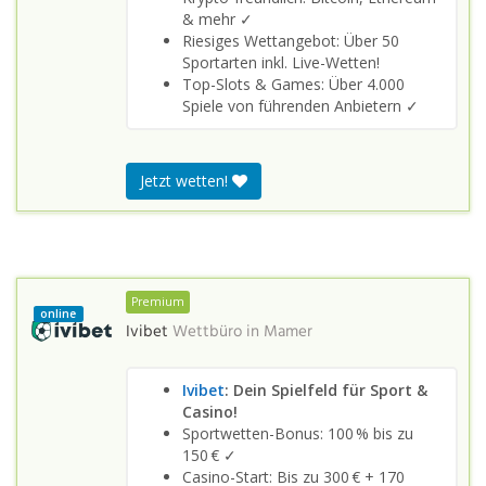
& mehr ✓
Riesiges Wettangebot: Über 50
Sportarten inkl. Live-Wetten!
Top-Slots & Games: Über 4.000
Spiele von führenden Anbietern ✓
Jetzt wetten!
Premium
online
Ivibet
Wettbüro in
Mamer
Ivibet
: Dein Spielfeld für Sport &
Casino!
Sportwetten-Bonus: 100 % bis zu
150 € ✓
Casino-Start: Bis zu 300 € + 170