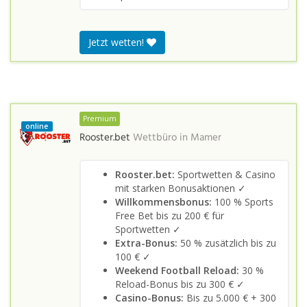
Jetzt wetten!
Premium
online
Rooster.bet
Wettbüro in
Mamer
Rooster.bet:
Sportwetten & Casino
mit starken Bonusaktionen ✓
Willkommensbonus:
100 % Sports
Free Bet bis zu 200 € für
Sportwetten ✓
Extra-Bonus:
50 % zusätzlich bis zu
100 € ✓
Weekend Football Reload:
30 %
Reload-Bonus bis zu 300 € ✓
Casino-Bonus:
Bis zu 5.000 € + 300