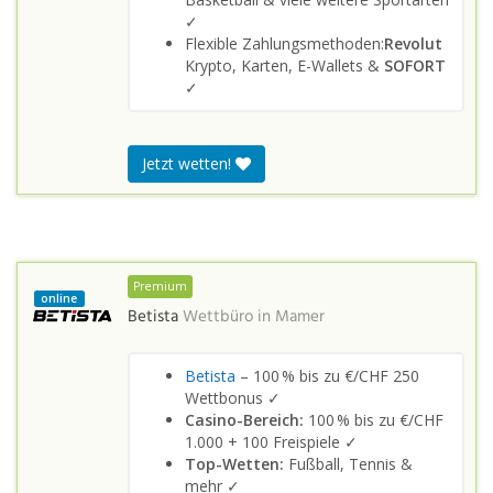
✓
Flexible Zahlungsmethoden:
Revolut
Krypto, Karten, E-Wallets &
SOFORT
✓
Jetzt wetten!
Premium
online
Betista
Wettbüro in
Mamer
Betista
– 100 % bis zu €/CHF 250
Wettbonus ✓
Casino-Bereich:
100 % bis zu €/CHF
1.000 + 100 Freispiele ✓
Top-Wetten:
Fußball, Tennis &
mehr ✓