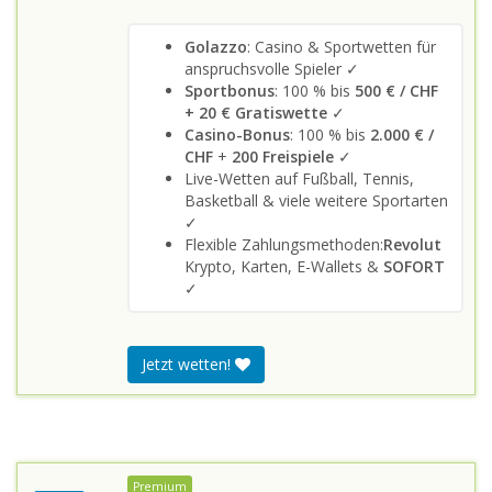
Golazzo
: Casino & Sportwetten für
anspruchsvolle Spieler ✓
Sportbonus
: 100 % bis
500
€ / CHF
+
20 € Gratiswette
✓
Casino-Bonus
: 100 % bis
2.000
€ /
CHF
+
200 Freispiele
✓
Live-Wetten auf Fußball, Tennis,
Basketball & viele weitere Sportarten
✓
Flexible Zahlungsmethoden:
Revolut
Krypto, Karten, E-Wallets &
SOFORT
✓
Jetzt wetten!
Premium