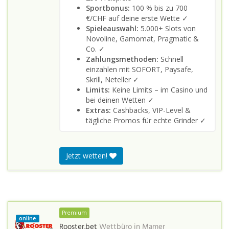
Sportbonus:
100 % bis zu 700
€/CHF auf deine erste Wette ✓
Spieleauswahl:
5.000+ Slots von
Novoline, Gamomat, Pragmatic &
Co. ✓
Zahlungsmethoden:
Schnell
einzahlen mit SOFORT, Paysafe,
Skrill, Neteller ✓
Limits:
Keine Limits – im Casino und
bei deinen Wetten ✓
Extras:
Cashbacks, VIP-Level &
tägliche Promos für echte Grinder ✓
Jetzt wetten!
Premium
online
Rooster.bet
Wettbüro in
Mamer