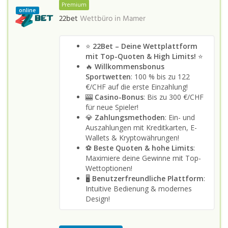
Premium
online
22bet
Wettbüro in
Mamer
⭐
22Bet – Deine Wettplattform
mit Top-Quoten & High Limits!
⭐
🔥
Willkommensbonus
Sportwetten
: 100 % bis zu 122
€/CHF auf die erste Einzahlung!
🎰
Casino-Bonus
: Bis zu 300 €/CHF
für neue Spieler!
💎
Zahlungsmethoden
: Ein- und
Auszahlungen mit Kreditkarten, E-
Wallets & Kryptowährungen!
⚽
Beste Quoten & hohe Limits
:
Maximiere deine Gewinne mit Top-
Wettoptionen!
🖥️
Benutzerfreundliche Plattform
:
Intuitive Bedienung & modernes
Design!