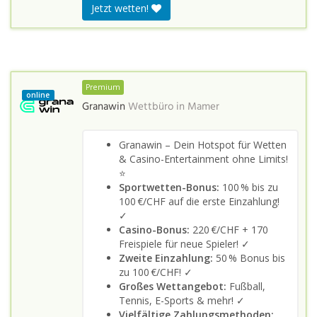
Jetzt wetten!
Premium
online
Granawin
Wettbüro in
Mamer
Granawin – Dein Hotspot für Wetten
& Casino-Entertainment ohne Limits!
⭐
Sportwetten-Bonus:
100 % bis zu
100 €/CHF auf die erste Einzahlung!
✓
Casino-Bonus:
220 €/CHF + 170
Freispiele für neue Spieler! ✓
Zweite Einzahlung:
50 % Bonus bis
zu 100 €/CHF! ✓
Großes Wettangebot:
Fußball,
Tennis, E-Sports & mehr! ✓
Vielfältige Zahlungsmethoden: