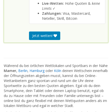
Live-Wetten:
Hohe Quoten &
keine
Limits
✓
Zahlungen:
Visa, Mastercard,
Neteller, Skrill, Bitcoin
Jetzt wetten!
Während du bei örtlichen Wettlokalen und Sportbars in der Nähe
Mamer,
Berlin
,
Hamburg
oder
Köln
deinen Wettschein innerhalb
der Öffnungszeiten abgeben musst, kannst du bei Online-
Wettanbietern ganz spontan und rund um die Uhr deine
Sportwette zu den besten Quoten abgeben. Egal ob du dein
Smartphone, dein Tablet oder deinen Laptop benutzt, egal ob
du zu Hause oder mit Freunden oder Familie unterwegs bist –
online bist du ganz flexibel mit deinen Wettquoten anders als im
lokalen Wettbüro und egal in welcher Stadt.