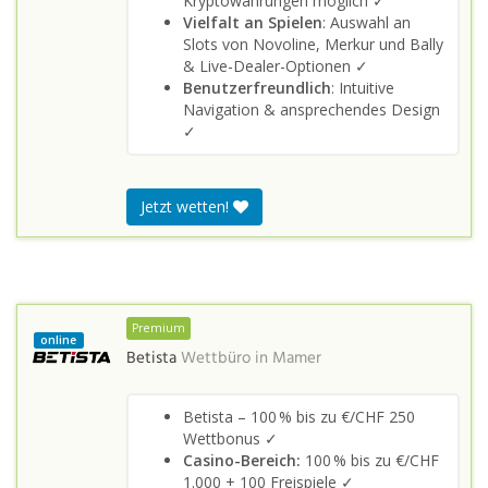
Kryptowährungen möglich ✓
Vielfalt an Spielen
: Auswahl an
Slots von Novoline, Merkur und Bally
& Live-Dealer-Optionen ✓
Benutzerfreundlich
: Intuitive
Navigation & ansprechendes Design
✓
Jetzt wetten!
Premium
online
Betista
Wettbüro in
Mamer
Betista – 100 % bis zu €/CHF 250
Wettbonus ✓
Casino-Bereich:
100 % bis zu €/CHF
1.000 + 100 Freispiele ✓