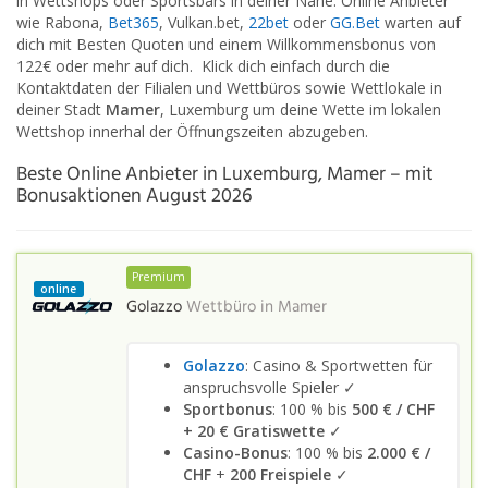
in Wettshops oder Sportsbars in deiner Nähe. Online Anbieter
wie Rabona,
Bet365
, Vulkan.bet,
22bet
oder
GG.Bet
warten auf
dich mit Besten Quoten und einem Willkommensbonus von
122€ oder mehr auf dich. Klick dich einfach durch die
Kontaktdaten der Filialen und Wettbüros sowie Wettlokale in
deiner Stadt
Mamer
, Luxemburg um deine Wette im lokalen
Wettshop innerhal der Öffnungszeiten abzugeben.
Beste Online Anbieter in Luxemburg, Mamer – mit
Bonusaktionen August 2026
Premium
online
Golazzo
Wettbüro in
Mamer
Golazzo
: Casino & Sportwetten für
anspruchsvolle Spieler ✓
Sportbonus
: 100 % bis
500
€ / CHF
+
20 € Gratiswette
✓
Casino-Bonus
: 100 % bis
2.000
€ /
CHF
+
200 Freispiele
✓