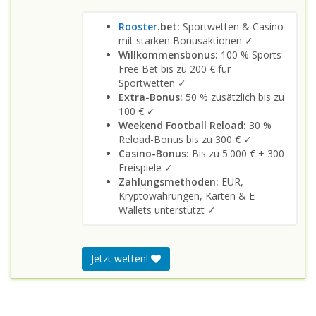
Rooster
.bet:
Sportwetten & Casino
mit starken Bonusaktionen ✓
Willkommensbonus:
100 % Sports
Free Bet bis zu 200 € für
Sportwetten ✓
Extra-Bonus:
50 % zusätzlich bis zu
100 € ✓
Weekend Football Reload:
30 %
Reload-Bonus bis zu 300 € ✓
Casino-Bonus:
Bis zu 5.000 € + 300
Freispiele ✓
Zahlungsmethoden:
EUR,
Kryptowährungen, Karten & E-
Wallets unterstützt ✓
Jetzt wetten!