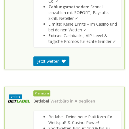
Co. ✓
Zahlungsmethoden:
Schnell
einzahlen mit SOFORT, Paysafe,
Skrill, Neteller ✓
Limits:
Keine Limits – im Casino und
bei deinen Wetten ✓
Extras:
Cashbacks, VIP-Level &
tägliche Promos für echte Grinder ✓
Jetzt wetten!
Premium
online
Betlabel
Wettbüro in
Alpegligen
Betlabel: Deine neue Plattform für
Wettspaß & Casino-Power!
Sportwetten-Bonus: 100 % bis zu