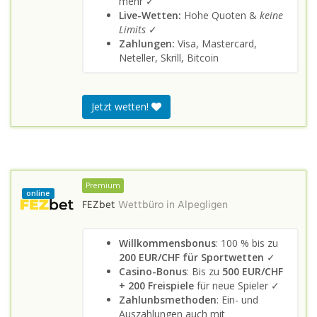
mehr ✓
Live-Wetten:
Hohe Quoten &
keine
Limits
✓
Zahlungen:
Visa, Mastercard,
Neteller, Skrill, Bitcoin
Jetzt wetten!
Premium
online
FEZbet
Wettbüro in
Alpegligen
Willkommensbonus
: 100 % bis zu
200 EUR/CHF für Sportwetten
✓
Casino-Bonus
: Bis zu
500 EUR/CHF
+ 200 Freispiele
für neue Spieler ✓
Zahlunbsmethoden
: Ein- und
Auszahlungen auch mit