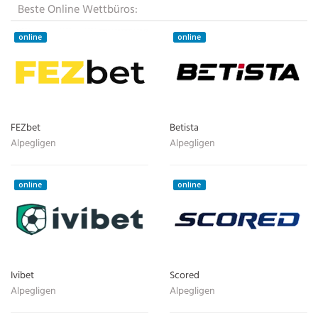
Beste Online Wettbüros:
online
online
FEZbet
Betista
Alpegligen
Alpegligen
online
online
Ivibet
Scored
Alpegligen
Alpegligen