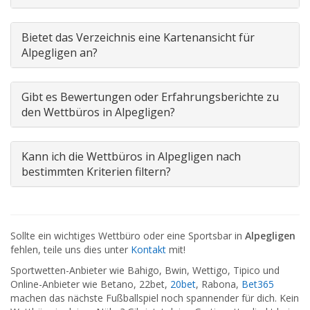
Bietet das Verzeichnis eine Kartenansicht für
Alpegligen an?
Gibt es Bewertungen oder Erfahrungsberichte zu
den Wettbüros in Alpegligen?
Kann ich die Wettbüros in Alpegligen nach
bestimmten Kriterien filtern?
Sollte ein wichtiges Wettbüro oder eine Sportsbar in
Alpegligen
fehlen, teile uns dies unter
Kontakt
mit!
Sportwetten-Anbieter wie Bahigo, Bwin, Wettigo, Tipico und
Online-Anbieter wie Betano, 22bet,
20bet
, Rabona,
Bet365
machen das nächste Fußballspiel noch spannender für dich. Kein