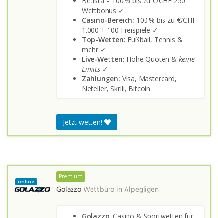
Betista – 100 % bis zu €/CHF 250
Wettbonus ✓
Casino-Bereich:
100 % bis zu €/CHF
1.000 + 100 Freispiele ✓
Top-Wetten:
Fußball, Tennis &
mehr ✓
Live-Wetten:
Hohe Quoten &
keine
Limits
✓
Zahlungen:
Visa, Mastercard,
Neteller, Skrill, Bitcoin
Jetzt wetten!
Premium
online
Golazzo
Wettbüro in
Alpegligen
Golazzo
: Casino & Sportwetten für