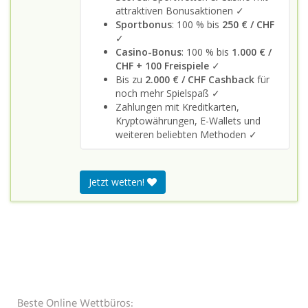
attraktiven Bonusaktionen ✓
Sportbonus
: 100 % bis
250 € / CHF
✓
Casino-Bonus
: 100 % bis
1.000 € /
CHF + 100 Freispiele
✓
Bis zu
2.000 € / CHF Cashback
für
noch mehr Spielspaß ✓
Zahlungen mit Kreditkarten,
Kryptowährungen, E-Wallets und
weiteren beliebten Methoden ✓
Jetzt wetten!
Beste Online Wettbüros: