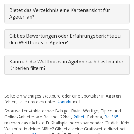
Bietet das Verzeichnis eine Kartenansicht für
Ägeten an?
Gibt es Bewertungen oder Erfahrungsberichte zu
den Wettbüros in Ägeten?
Kann ich die Wettbüros in Ägeten nach bestimmten
Kriterien filtern?
Sollte ein wichtiges Wettbüro oder eine Sportsbar in
Ägeten
fehlen, teile uns dies unter
Kontakt
mit!
Sportwetten-Anbieter wie Bahigo, Bwin, Wettigo, Tipico und
Online-Anbieter wie Betano, 22bet,
20bet
, Rabona,
Bet365
machen das nächste Fußballspiel noch spannender für dich. Kein
Wettbüro in deiner Nähe? Gib jetzt deine Gratiswette direkt bei