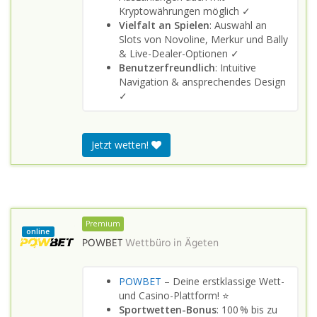
Kryptowährungen möglich ✓
Vielfalt an Spielen
: Auswahl an
Slots von Novoline, Merkur und Bally
& Live-Dealer-Optionen ✓
Benutzerfreundlich
: Intuitive
Navigation & ansprechendes Design
✓
Jetzt wetten!
Premium
online
POWBET
Wettbüro in
Ägeten
POWBET
– Deine erstklassige Wett-
und Casino-Plattform! ⭐
Sportwetten-Bonus
: 100 % bis zu