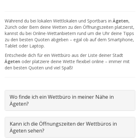
Während du bei lokalen Wettlokalen und Sportbars in
Ägeten
,
Zürich oder Bern deine Wetten zu den Öffnungszeiten platzierst,
kannst du bei Online-Wettanbietern rund um die Uhr deine Tipps
zu den besten Quoten abgeben – egal ob auf dem Smartphone,
Tablet oder Laptop.
Entscheide dich für ein Wettbüro aus der Liste deiner Stadt
Ägeten
oder platziere deine Wette flexibel online – immer mit
den besten Quoten und viel Spaß!
Wo finde ich ein Wettbüro in meiner Nähe in
Ägeten?
Kann ich die Öffnungszeiten der Wettbüros in
Ägeten sehen?