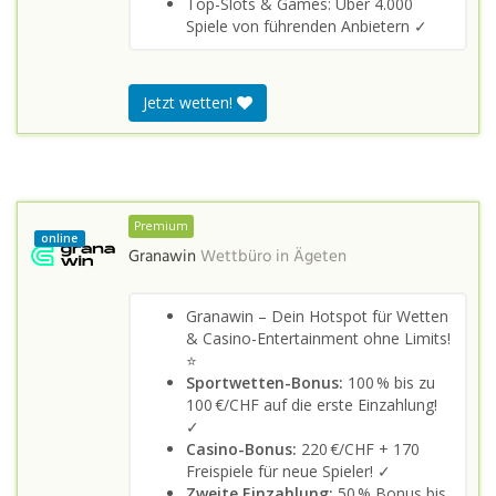
Top-Slots & Games: Über 4.000
Spiele von führenden Anbietern ✓
Jetzt wetten!
Premium
online
Granawin
Wettbüro in
Ägeten
Granawin – Dein Hotspot für Wetten
& Casino-Entertainment ohne Limits!
⭐
Sportwetten-Bonus:
100 % bis zu
100 €/CHF auf die erste Einzahlung!
✓
Casino-Bonus:
220 €/CHF + 170
Freispiele für neue Spieler! ✓
Zweite Einzahlung:
50 % Bonus bis