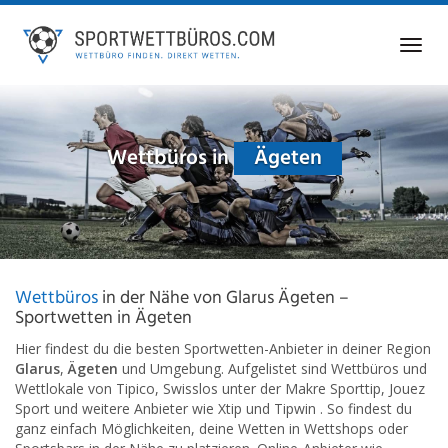
Skip
to
Toggl
main
navig
content
Wettbüros in
Ägeten
Wettbüros
in der Nähe von Glarus Ägeten –
Sportwetten in Ägeten
Hier findest du die besten Sportwetten-Anbieter in deiner Region
Glarus
,
Ägeten
und Umgebung. Aufgelistet sind Wettbüros und
Wettlokale von Tipico, Swisslos unter der Makre Sporttip, Jouez
Sport und weitere Anbieter wie Xtip und Tipwin . So findest du
ganz einfach Möglichkeiten, deine Wetten in Wettshops oder