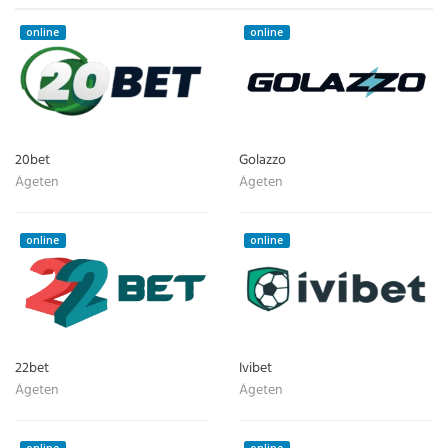
online
online
20bet
Golazzo
Ägeten
Ägeten
online
online
22bet
Ivibet
Ägeten
Ägeten