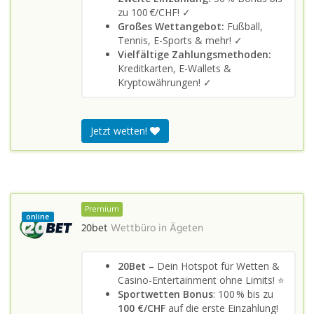
zu 100 €/CHF! ✓
Großes Wettangebot:
Fußball,
Tennis, E-Sports & mehr! ✓
Vielfältige Zahlungsmethoden:
Kreditkarten, E-Wallets &
Kryptowährungen! ✓
Jetzt wetten!
Premium
online
20bet
Wettbüro in
Ägeten
20Bet –
Dein Hotspot für Wetten &
Casino-Entertainment ohne Limits! ⭐
Sportwetten Bonus
: 100 % bis zu
100 €/CHF
auf die erste Einzahlung!