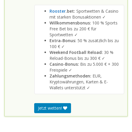
Rooster
.bet:
Sportwetten & Casino
mit starken Bonusaktionen ✓
Willkommensbonus:
100 % Sports
Free Bet bis zu 200 € für
Sportwetten ✓
Extra-Bonus:
50 % zusätzlich bis zu
100 € ✓
Weekend Football Reload:
30 %
Reload-Bonus bis zu 300 € ✓
Casino-Bonus:
Bis zu 5.000 € + 300
Freispiele ✓
Zahlungsmethoden:
EUR,
Kryptowährungen, Karten & E-
Wallets unterstützt ✓
Jetzt wetten!