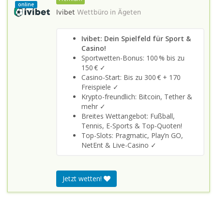
online
Ivibet
Wettbüro in
Ägeten
Ivibet: Dein Spielfeld für Sport &
Casino!
Sportwetten-Bonus: 100 % bis zu
150 € ✓
Casino-Start: Bis zu 300 € + 170
Freispiele ✓
Krypto-freundlich: Bitcoin, Tether &
mehr ✓
Breites Wettangebot: Fußball,
Tennis, E-Sports & Top-Quoten!
Top-Slots: Pragmatic, Play’n GO,
NetEnt & Live-Casino ✓
Jetzt wetten!