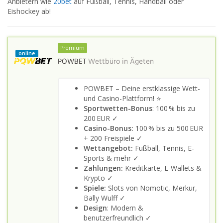
Anbietern wie
20bet
auf Fußball, Tennis, Handball oder
Eishockey ab!
Premium
online
POWBET
Wettbüro in
Ägeten
POWBET – Deine erstklassige Wett-
und Casino-Plattform! ⭐
Sportwetten-Bonus
: 100 % bis zu
200 EUR ✓
Casino-Bonus:
100 % bis zu 500 EUR
+ 200 Freispiele ✓
Wettangebot:
Fußball, Tennis, E-
Sports & mehr ✓
Zahlungen:
Kreditkarte, E-Wallets &
Krypto ✓
Spiele:
Slots von Nomotic, Merkur,
Bally Wulff ✓
Design
: Modern &
benutzerfreundlich ✓