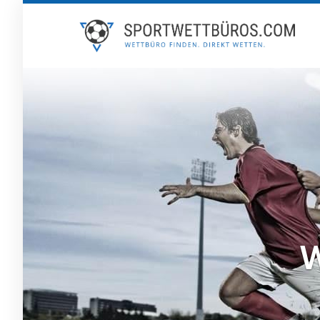
Skip
to
main
content
W