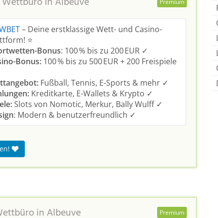
Wettbüro in
Albeuve
Premium
WBET
– Deine erstklassige Wett- und Casino-
ttform! ⭐
ortwetten-Bonus
: 100 % bis zu 200 EUR ✓
sino-Bonus:
100 % bis zu 500 EUR + 200 Freispiele
ttangebot:
Fußball, Tennis, E-Sports & mehr ✓
hlungen:
Kreditkarte, E-Wallets & Krypto ✓
ele:
Slots von Nomotic, Merkur, Bally Wulff ✓
sign
: Modern & benutzerfreundlich ✓
ten!
ettbüro in
Albeuve
Premium