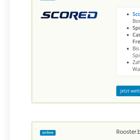
Sc
Bo
Sp
Ca
Fre
Bis
Sp
Zah
Wa
Jetzt wet
Rooster.
online