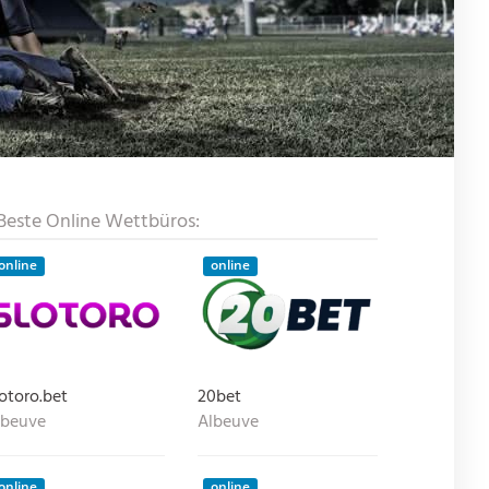
Beste Online Wettbüros:
online
online
otoro.bet
20bet
lbeuve
Albeuve
online
online