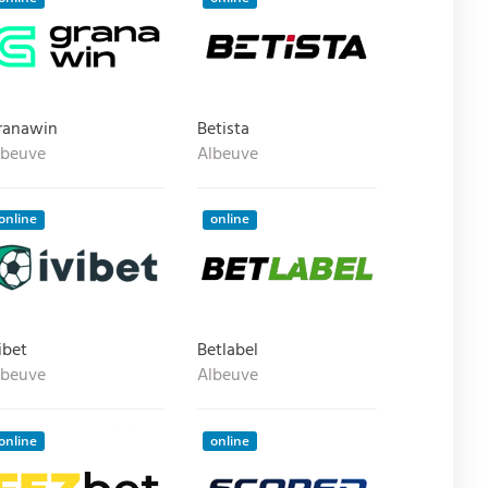
ranawin
Betista
lbeuve
Albeuve
online
online
ibet
Betlabel
lbeuve
Albeuve
online
online