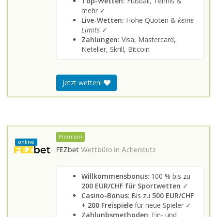
Top-Wetten:
Fußball, Tennis &
mehr ✓
Live-Wetten:
Hohe Quoten &
keine
Limits
✓
Zahlungen:
Visa, Mastercard,
Neteller, Skrill, Bitcoin
Jetzt wetten!
Premium
online
FEZbet
Wettbüro in
Acherstutz
Willkommensbonus
: 100 % bis zu
200 EUR/CHF für Sportwetten
✓
Casino-Bonus
: Bis zu
500 EUR/CHF
+ 200 Freispiele
für neue Spieler ✓
Zahlunbsmethoden
: Ein- und