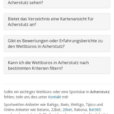
Acherstutz sehen?
Bietet das Verzeichnis eine Kartenansicht für
Acherstutz an?
Gibt es Bewertungen oder Erfahrungsberichte zu
den Wettbüros in Acherstutz?
Kann ich die Wettbüros in Acherstutz nach
bestimmten Kriterien filtern?
Sollte ein wichtiges Wettbüro oder eine Sportsbar in
Acherstutz
fehlen, teile uns dies unter
Kontakt
mit!
Sportwetten-Anbieter wie Bahigo, Bwin, Wettigo, Tipico und
Online-Anbieter wie Betano, 22bet,
20bet
, Rabona,
Bet365