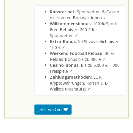
Rooster.bet:
Sportwetten & Casino
mit starken Bonusaktionen ✓
Willkommensbonus:
100 % Sports
Free Bet bis zu 200 € für
Sportwetten ✓
Extra-Bonus:
50 % zusätzlich bis zu
100 € ✓
Weekend Football Reload:
30 %
Reload-Bonus bis zu 300 € ✓
Casino-Bonus:
Bis zu 5.000 € + 300
Freispiele ✓
Zahlungsmethoden:
EUR,
Kryptowährungen, Karten & E-
Wallets unterstützt ✓
Jetzt wetten!