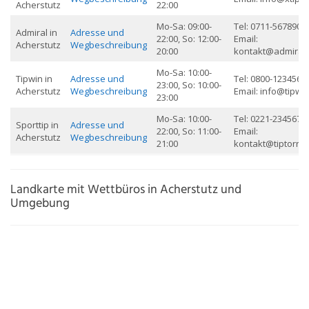
Acherstutz
22:00
Mo-Sa: 09:00-
Tel: 0711-56789012
Admiral in
Adresse und
22:00, So: 12:00-
Email:
Acherstutz
Wegbeschreibung
20:00
kontakt@admiral.
Mo-Sa: 10:00-
Tipwin in
Adresse und
Tel: 0800-1234567,
23:00, So: 10:00-
Acherstutz
Wegbeschreibung
Email: info@tipwin
23:00
Mo-Sa: 10:00-
Tel: 0221-2345678,
Sporttip in
Adresse und
22:00, So: 11:00-
Email:
Acherstutz
Wegbeschreibung
21:00
kontakt@tiptorro.
Landkarte mit Wettbüros in Acherstutz und
Umgebung