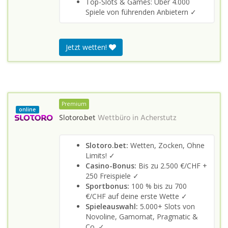
Top-Slots & Games: Über 4.000
Spiele von führenden Anbietern ✓
Jetzt wetten!
Premium
online
Slotoro.bet
Wettbüro in
Acherstutz
Slotoro.bet:
Wetten, Zocken, Ohne
Limits! ✓
Casino-Bonus:
Bis zu 2.500 €/CHF +
250 Freispiele ✓
Sportbonus:
100 % bis zu 700
€/CHF auf deine erste Wette ✓
Spieleauswahl:
5.000+ Slots von
Novoline, Gamomat, Pragmatic &
Co. ✓