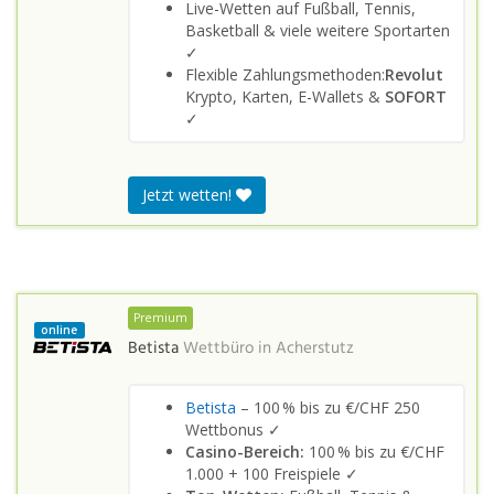
Live-Wetten auf Fußball, Tennis,
Basketball & viele weitere Sportarten
✓
Flexible Zahlungsmethoden:
Revolut
Krypto, Karten, E-Wallets &
SOFORT
✓
Jetzt wetten!
Premium
online
Betista
Wettbüro in
Acherstutz
Betista
– 100 % bis zu €/CHF 250
Wettbonus ✓
Casino-Bereich:
100 % bis zu €/CHF
1.000 + 100 Freispiele ✓