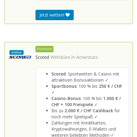
Jetzt wetten!
Premium
online
Scored
Wettbüro in
Acherstutz
Scored
: Sportwetten & Casino mit
attraktiven Bonusaktionen ✓
Sportbonus
: 100 % bis
250 € / CHF
✓
Casino-Bonus
: 100 % bis
1.000 € /
CHF + 100 Freispiele
✓
Bis zu
2.000 € / CHF Cashback
für
noch mehr Spielspaß ✓
Zahlungen mit Kreditkarten,
Kryptowährungen, E-Wallets und
weiteren beliebten Methoden ✓