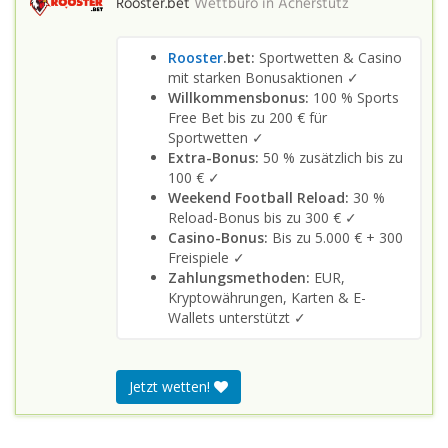
Rooster.bet
Wettbüro in
Acherstutz
Rooster
.bet:
Sportwetten & Casino
mit starken Bonusaktionen ✓
Willkommensbonus:
100 % Sports
Free Bet bis zu 200 € für
Sportwetten ✓
Extra-Bonus:
50 % zusätzlich bis zu
100 € ✓
Weekend Football Reload:
30 %
Reload-Bonus bis zu 300 € ✓
Casino-Bonus:
Bis zu 5.000 € + 300
Freispiele ✓
Zahlungsmethoden:
EUR,
Kryptowährungen, Karten & E-
Wallets unterstützt ✓
Jetzt wetten!