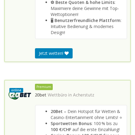
⚽
Beste Quoten & hohe Limits
:
Maximiere deine Gewinne mit Top-
Wettoptionen!
🖥️
Benutzerfreundliche Plattform
:
Intuitive Bedienung & modernes
Design!
Jetzt wetten!
Premium
online
20bet
Wettbüro in
Acherstutz
20Bet –
Dein Hotspot für Wetten &
Casino-Entertainment ohne Limits! ⭐
Sportwetten Bonus
: 100 % bis zu
100 €/CHF
auf die erste Einzahlung!