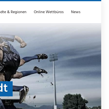
ädte & Regionen
Online Wettbüros
News
dt