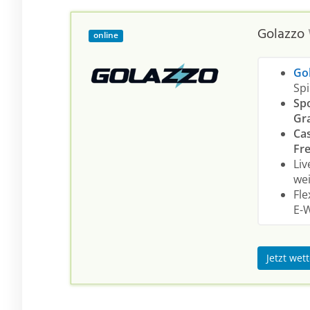
Golazzo
online
Go
Spi
Sp
Gr
Ca
Fre
Liv
wei
Fl
E-
Jetzt wet