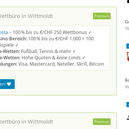
ettbüro in
Wittmoldt
Premium
G
W
ista
– 100 % bis zu €/CHF 250 Wettbonus ✓
ino-Bereich:
100 % bis zu €/CHF 1.000 + 100
ispiele ✓
p-Wetten:
Fußball, Tennis & mehr ✓
e-Wetten:
Hohe Quoten &
keine Limits
✓
hlungen:
Visa, Mastercard, Neteller, Skrill, Bitcoin
R
ten!
W
ettbüro in
Wittmoldt
Premium