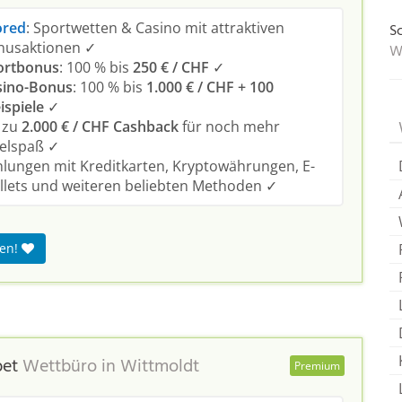
ored
: Sportwetten & Casino mit attraktiven
S
nusaktionen ✓
W
ortbonus
: 100 % bis
250 € / CHF
✓
sino-Bonus
: 100 % bis
1.000 € / CHF + 100
ispiele
✓
 zu
2.000 € / CHF Cashback
für noch mehr
ielspaß ✓
lungen mit Kreditkarten, Kryptowährungen, E-
llets und weiteren beliebten Methoden ✓
ten!
bet
Wettbüro in
Wittmoldt
Premium