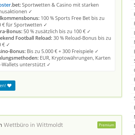
oster
.bet:
Sportwetten & Casino mit starken
nusaktionen ✓
llkommensbonus:
100 % Sports Free Bet bis zu
 € für Sportwetten ✓
tra-Bonus:
50 % zusätzlich bis zu 100 € ✓
ekend Football Reload:
30 % Reload-Bonus bis zu
0 € ✓
sino-Bonus:
Bis zu 5.000 € + 300 Freispiele ✓
hlungsmethoden:
EUR, Kryptowährungen, Karten
-Wallets unterstützt ✓
ten!
n
Wettbüro in
Wittmoldt
Premium