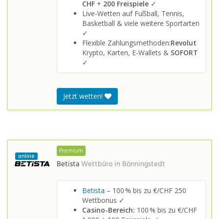
CHF
+
200 Freispiele
✓
Live-Wetten auf Fußball, Tennis,
Basketball & viele weitere Sportarten
✓
Flexible Zahlungsmethoden:
Revolut
Krypto, Karten, E-Wallets &
SOFORT
✓
Jetzt wetten!
Premium
online
Betista
Wettbüro in
Bönningstedt
Betista
– 100 % bis zu €/CHF 250
Wettbonus ✓
Casino-Bereich:
100 % bis zu €/CHF