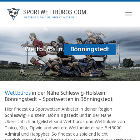
Skip
to
Toggl
main
navig
content
Wettbüros in
Bönningstedt
Wettbüros
in der Nähe Schleswig-Holstein
Bönningstedt – Sportwetten in Bönningstedt
Hier findest du Sportwetten Anbieter in deiner Region
Schleswig-Holstein
,
Bönningstedt
und in der Nähe.
Übersichtlich aufgelistet sind Wettbüros und Wettlokale von
Tipico, Xtip, Tipwin und weitere Wettanbieter wie Bet3000,
Admiral und Happybet. So findest du spielend leicht