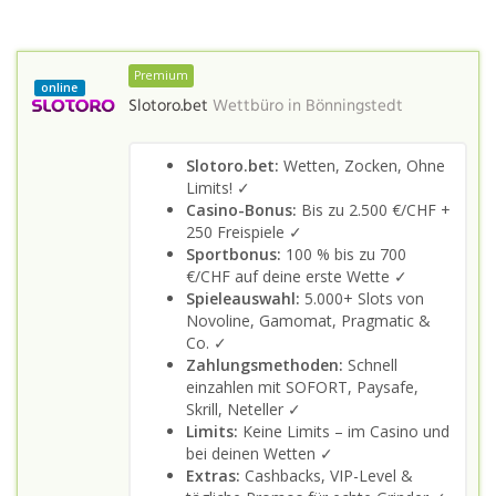
Premium
online
Slotoro.bet
Wettbüro in
Bönningstedt
Slotoro.bet:
Wetten, Zocken, Ohne
Limits! ✓
Casino-Bonus:
Bis zu 2.500 €/CHF +
250 Freispiele ✓
Sportbonus:
100 % bis zu 700
€/CHF auf deine erste Wette ✓
Spieleauswahl:
5.000+ Slots von
Novoline, Gamomat, Pragmatic &
Co. ✓
Zahlungsmethoden:
Schnell
einzahlen mit SOFORT, Paysafe,
Skrill, Neteller ✓
Limits:
Keine Limits – im Casino und
bei deinen Wetten ✓
Extras:
Cashbacks, VIP-Level &