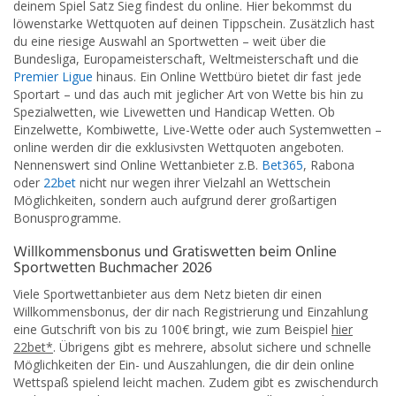
deinem Spiel Satz Sieg findest du online. Hier bekommst du
löwenstarke Wettquoten auf deinen Tippschein. Zusätzlich hast
du eine riesige Auswahl an Sportwetten – weit über die
Bundesliga, Europameisterschaft, Weltmeisterschaft und die
Premier Ligue
hinaus. Ein Online Wettbüro bietet dir fast jede
Sportart – und das auch mit jeglicher Art von Wette bis hin zu
Spezialwetten, wie Livewetten und Handicap Wetten. Ob
Einzelwette, Kombiwette, Live-Wette oder auch Systemwetten –
online werden dir die exklusivsten Wettquoten angeboten.
Nennenswert sind Online Wettanbieter z.B.
Bet365
, Rabona
oder
22bet
nicht nur wegen ihrer Vielzahl an Wettschein
Möglichkeiten, sondern auch aufgrund derer großartigen
Bonusprogramme.
Willkommensbonus und Gratiswetten beim Online
Sportwetten Buchmacher 2026
Viele Sportwettanbieter aus dem Netz bieten dir einen
Willkommensbonus, der dir nach Registrierung und Einzahlung
eine Gutschrift von bis zu 100€ bringt, wie zum Beispiel
hier
22bet*
. Übrigens gibt es mehrere, absolut sichere und schnelle
Möglichkeiten der Ein- und Auszahlungen, die dir dein online
Wettspaß spielend leicht machen. Zudem gibt es zwischendurch