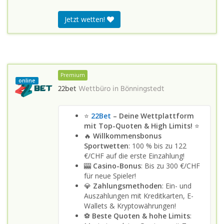
Jetzt wetten!
Premium
online
22bet
Wettbüro in
Bönningstedt
⭐
22Bet
– Deine Wettplattform
mit Top-Quoten & High Limits!
⭐
🔥
Willkommensbonus
Sportwetten
: 100 % bis zu 122
€/CHF auf die erste Einzahlung!
🎰
Casino-Bonus
: Bis zu 300 €/CHF
für neue Spieler!
💎
Zahlungsmethoden
: Ein- und
Auszahlungen mit Kreditkarten, E-
Wallets & Kryptowährungen!
⚽
Beste Quoten & hohe Limits
: