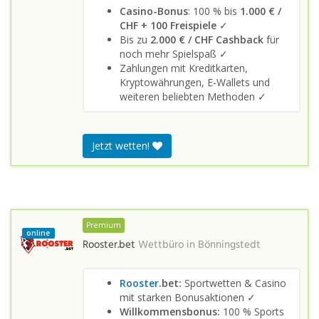
Casino-Bonus
: 100 % bis
1.000 € /
CHF + 100 Freispiele
✓
Bis zu
2.000 € / CHF Cashback
für
noch mehr Spielspaß ✓
Zahlungen mit Kreditkarten,
Kryptowährungen, E-Wallets und
weiteren beliebten Methoden ✓
Jetzt wetten!
Premium
online
Rooster.bet
Wettbüro in
Bönningstedt
Rooster
.bet:
Sportwetten & Casino
mit starken Bonusaktionen ✓
Willkommensbonus:
100 % Sports