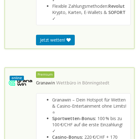
Flexible Zahlungsmethoden:
Revolut
Krypto, Karten, E-Wallets &
SOFORT
✓
Jetzt wetten!
Premium
online
Granawin
Wettbüro in
Bönningstedt
Granawin – Dein Hotspot für Wetten
& Casino-Entertainment ohne Limits!
⭐
Sportwetten-Bonus:
100 % bis zu
100 €/CHF auf die erste Einzahlung!
✓
Casino-Bonus:
220 €/CHF + 170