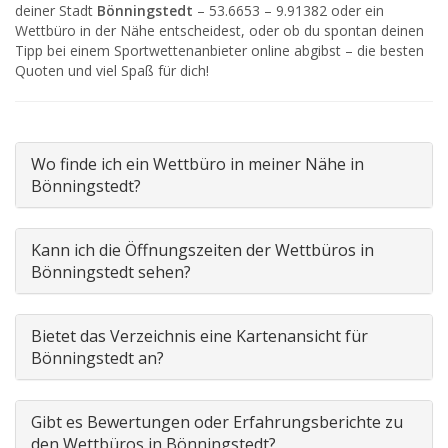
deiner Stadt
Bönningstedt
– 53.6653 – 9.91382 oder ein
Wettbüro in der Nähe entscheidest, oder ob du spontan deinen
Tipp bei einem Sportwettenanbieter online abgibst – die besten
Quoten und viel Spaß für dich!
Wo finde ich ein Wettbüro in meiner Nähe in
Bönningstedt?
Kann ich die Öffnungszeiten der Wettbüros in
Bönningstedt sehen?
Bietet das Verzeichnis eine Kartenansicht für
Bönningstedt an?
Gibt es Bewertungen oder Erfahrungsberichte zu
den Wettbüros in Bönningstedt?