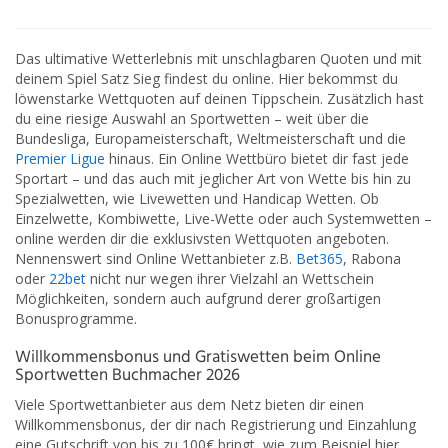
Das ultimative Wetterlebnis mit unschlagbaren Quoten und mit
deinem Spiel Satz Sieg findest du online. Hier bekommst du
löwenstarke Wettquoten auf deinen Tippschein. Zusätzlich hast
du eine riesige Auswahl an Sportwetten – weit über die
Bundesliga, Europameisterschaft, Weltmeisterschaft und die
Premier Ligue
hinaus. Ein Online Wettbüro bietet dir fast jede
Sportart – und das auch mit jeglicher Art von Wette bis hin zu
Spezialwetten, wie Livewetten und Handicap Wetten. Ob
Einzelwette, Kombiwette, Live-Wette oder auch Systemwetten –
online werden dir die exklusivsten Wettquoten angeboten.
Nennenswert sind Online Wettanbieter z.B.
Bet365
, Rabona
oder
22bet
nicht nur wegen ihrer Vielzahl an Wettschein
Möglichkeiten, sondern auch aufgrund derer großartigen
Bonusprogramme.
Willkommensbonus und Gratiswetten beim Online
Sportwetten Buchmacher 2026
Viele Sportwettanbieter aus dem Netz bieten dir einen
Willkommensbonus, der dir nach Registrierung und Einzahlung
eine Gutschrift von bis zu 100€ bringt, wie zum Beispiel
hier