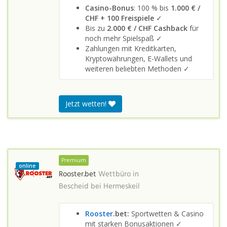
Casino-Bonus
: 100 % bis
1.000 € /
CHF + 100 Freispiele
✓
Bis zu
2.000 € / CHF Cashback
für
noch mehr Spielspaß ✓
Zahlungen mit Kreditkarten,
Kryptowährungen, E-Wallets und
weiteren beliebten Methoden ✓
Jetzt wetten!
Premium
online
Rooster.bet
Wettbüro in
Bescheid bei Hermeskeil
Rooster
.bet:
Sportwetten & Casino
mit starken Bonusaktionen ✓