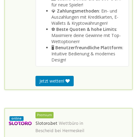
für neue Spieler!
💎
Zahlungsmethoden
: Ein- und
Auszahlungen mit Kreditkarten, E-
Wallets & Kryptowährungen!
⚽
Beste Quoten & hohe Limits
:
Maximiere deine Gewinne mit Top-
Wettoptionen!
🖥️
Benutzerfreundliche Plattform
:
Intuitive Bedienung & modernes
Design!
Jetzt wetten!
Premium
online
Slotoro.bet
Wettbüro in
Bescheid bei Hermeskeil