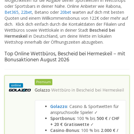
Möglichkeiten für die Abgabe deiner Sportwetten in Wettshops
oder Sportsbars in deiner Nähe. Online Anbieter wie Rabona,
Bet365
,
22bet
, Betano oder
20bet
warten auf dich mit besten
Quoten und einem Willkommensbonus von 122€ oder mehr auf
dich. Klick dich einfach durch die Kontaktdaten der Filialen und
Wettbüros sowie Wettlokale in deiner Stadt
Bescheid bei
Hermeskeil
in Deutschland, um deine Wette im lokalen
Wettshop innerhalb der Öffnungszeiten abzugeben.
Top Online Wettbüros, Bescheid bei Hermeskeil – mit
Bonusaktionen August 2026
Premium
online
Golazzo
Wettbüro in
Bescheid bei Hermeskeil
Golazzo
: Casino & Sportwetten für
anspruchsvolle Spieler ✓
Sportbonus
: 100 % bis
500
€ / CHF
+
20 € Gratiswette
✓
Casino-Bonus
: 100 % bis
2.000
€ /