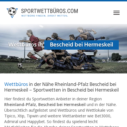
Skip
to
Toggl
main
navig
content
Wettbüros in
Bescheid bei Hermeskeil
Wettbüros
in der Nähe Rheinland-Pfalz Bescheid bei
Hermeskeil – Sportwetten in Bescheid bei Hermeskeil
Hier findest du Sportwetten Anbieter in deiner Region
Rheinland-Pfalz
,
Bescheid bei Hermeskeil
und in der Nähe.
Übersichtlich aufgelistet sind Wettbüros und Wettlokale von
Tipico, Xtip, Tipwin und weitere Wettanbieter wie Bet3000,
Admiral und Happybet. So findest du spielend leicht