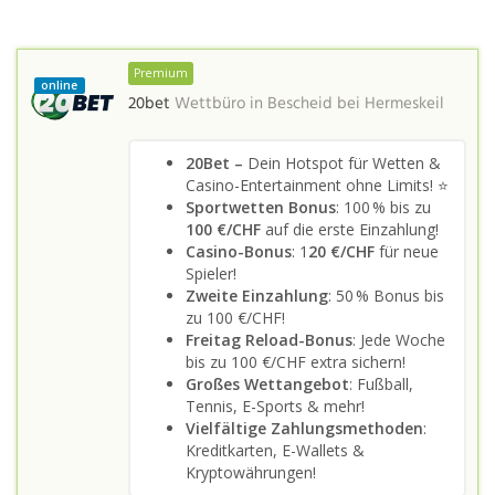
Premium
online
20bet
Wettbüro in
Bescheid bei Hermeskeil
20Bet –
Dein Hotspot für Wetten &
Casino-Entertainment ohne Limits! ⭐
Sportwetten Bonus
: 100 % bis zu
100 €/CHF
auf die erste Einzahlung!
Casino-Bonus
: 1
20 €/CHF
für neue
Spieler!
Zweite Einzahlung
: 50 % Bonus bis
zu 100 €/CHF!
Freitag Reload-Bonus
: Jede Woche
bis zu 100 €/CHF extra sichern!
Großes Wettangebot
: Fußball,
Tennis, E-Sports & mehr!
Vielfältige Zahlungsmethoden
:
Kreditkarten, E-Wallets &
Kryptowährungen!