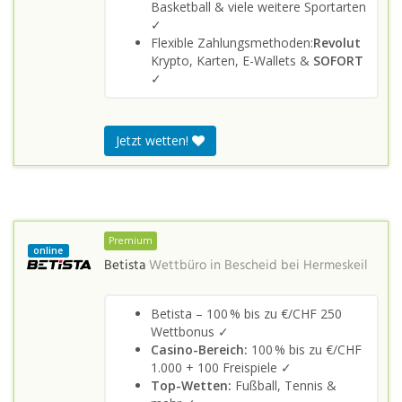
Basketball & viele weitere Sportarten
✓
Flexible Zahlungsmethoden:
Revolut
Krypto, Karten, E-Wallets &
SOFORT
✓
Jetzt wetten!
Premium
online
Betista
Wettbüro in
Bescheid bei Hermeskeil
Betista – 100 % bis zu €/CHF 250
Wettbonus ✓
Casino-Bereich:
100 % bis zu €/CHF
1.000 + 100 Freispiele ✓
Top-Wetten:
Fußball, Tennis &