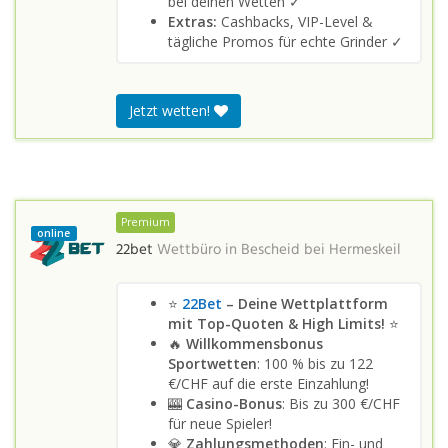
bei deinen Wetten ✓
Extras:
Cashbacks, VIP-Level &
tägliche Promos für echte Grinder ✓
Jetzt wetten!
Premium
online
22bet
Wettbüro in
Bescheid bei Hermeskeil
⭐
22Bet
– Deine Wettplattform
mit Top-Quoten & High Limits!
⭐
🔥
Willkommensbonus
Sportwetten
: 100 % bis zu 122
€/CHF auf die erste Einzahlung!
🎰
Casino-Bonus
: Bis zu 300 €/CHF
für neue Spieler!
💎
Zahlungsmethoden
: Ein- und