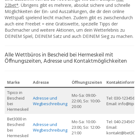
22bet*
. Übrigens gibt es mehrere, absolut sichere und schnelle
Möglichkeiten der Ein- und Auszahlungen, die dir dein online
Wettspaß spielend leicht machen. Zudem gibt es zwischendurch
auch eine Freebet = eine Gratiswette, spezielle Tipps der
Buchmacher und weitere Aktionen, um dein Wetterlebnis zu
DEINEM Spiel, DEINEM Satz und auch DEINEM Sieg zu machen.
Alle Wettbüros in Bescheid bei Hermeskeil mit
Öffnungszeiten, Adresse und Kontaktmöglichkeiten
Marke
Adresse
Öffnungszeiten
Kontaktinforma
Tipico in
Mo-Sa: 09:00-
Bescheid
Adresse und
Tel: 030-12345678
22:00, So: 10:00-
bei
Wegbeschreibung
Email: info@tipic
20:00
Hermeskeil
Bet3000 in
Mo-Sa: 10:00-
Tel: 040-23456789
Bescheid
Adresse und
23:00, So: 12:00-
Email:
bei
Wegbeschreibung
21:00
kontakt@bet3000
Hermeskeil