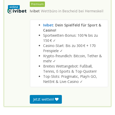
Premium
online
Ivibet
Wettbüro in
Bescheid bei Hermeskeil
Ivibet
: Dein Spielfeld für Sport &
Casino!
Sportwetten-Bonus: 100 % bis zu
150 € ✓
Casino-Start: Bis zu 300 € + 170
Freispiele ✓
Krypto-freundlich: Bitcoin, Tether &
mehr ✓
Breites Wettangebot: Fußball,
Tennis, E-Sports & Top-Quoten!
Top-Slots: Pragmatic, Play’n GO,
NetEnt & Live-Casino ✓
Jetzt wetten!