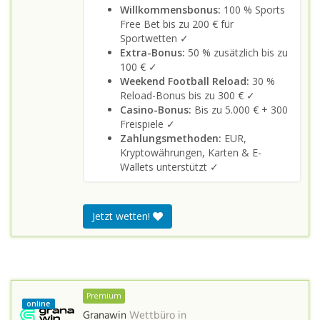
Willkommensbonus:
100 % Sports
Free Bet bis zu 200 € für
Sportwetten ✓
Extra-Bonus:
50 % zusätzlich bis zu
100 € ✓
Weekend Football Reload:
30 %
Reload-Bonus bis zu 300 € ✓
Casino-Bonus:
Bis zu 5.000 € + 300
Freispiele ✓
Zahlungsmethoden:
EUR,
Kryptowährungen, Karten & E-
Wallets unterstützt ✓
Jetzt wetten!
Premium
online
Granawin
Wettbüro in