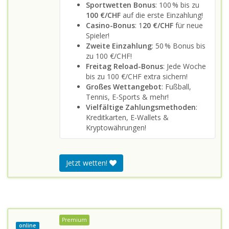
Sportwetten Bonus
: 100 % bis zu
100 €/CHF
auf die erste Einzahlung!
Casino-Bonus
: 1
20 €/CHF
für neue
Spieler!
Zweite Einzahlung
: 50 % Bonus bis
zu 100 €/CHF!
Freitag Reload-Bonus
: Jede Woche
bis zu 100 €/CHF extra sichern!
Großes Wettangebot
: Fußball,
Tennis, E-Sports & mehr!
Vielfältige Zahlungsmethoden
:
Kreditkarten, E-Wallets &
Kryptowährungen!
Jetzt wetten!
Premium
online