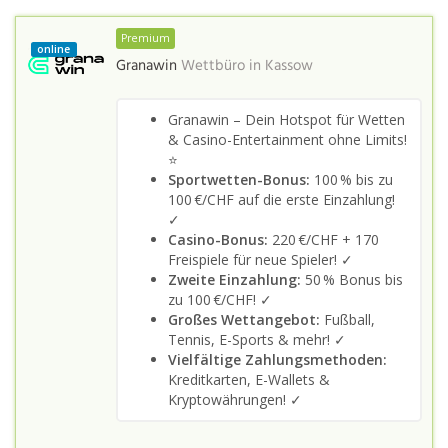
Premium
online
Granawin
Wettbüro in
Kassow
Granawin – Dein Hotspot für Wetten
& Casino-Entertainment ohne Limits!
⭐
Sportwetten-Bonus:
100 % bis zu
100 €/CHF auf die erste Einzahlung!
✓
Casino-Bonus:
220 €/CHF + 170
Freispiele für neue Spieler! ✓
Zweite Einzahlung:
50 % Bonus bis
zu 100 €/CHF! ✓
Großes Wettangebot:
Fußball,
Tennis, E-Sports & mehr! ✓
Vielfältige Zahlungsmethoden:
Kreditkarten, E-Wallets &
Kryptowährungen! ✓