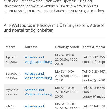
auch eine Freebet = eine Gratiswette, spezielle Tipps der
Buchmacher und weitere Aktionen, um dein Wetterlebnis zu
DEINEM Spiel, DEINEM Satz und auch DEINEM Sieg zu machen.
Alle Wettbüros in Kassow mit Öffnungszeiten, Adresse
und Kontaktmöglichkeiten
Marke
Adresse
Öffnungszeiten
Kontaktinformat
Mo-Sa: 09:00-
Tipico in
Adresse und
Tel: 030-12345678,
22:00, So: 10:00-
Kassow
Wegbeschreibung
Email: info@tipico
20:00
Mo-Sa: 10:00-
Tel: 040-23456789,
Bet3000 in
Adresse und
23:00, So: 12:00-
Email:
Kassow
Wegbeschreibung
21:00
kontakt@bet3000
Mo-Sa: 10:00-
Tel: 069-34567890,
Mybet in
Adresse und
22:00, So: 12:00-
Email:
Kassow
Wegbeschreibung
20:00
support@mybet.
Mo-Sa: 11:00-
XTiP in
Adresse und
Tel: 0211-45678901
24:00, So: 13:00-