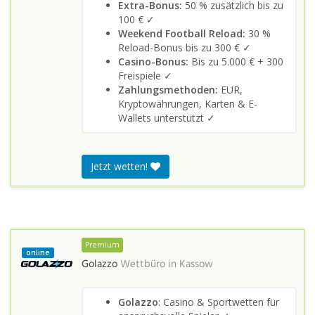
Extra-Bonus:
50 % zusätzlich bis zu
100 € ✓
Weekend Football Reload:
30 %
Reload-Bonus bis zu 300 € ✓
Casino-Bonus:
Bis zu 5.000 € + 300
Freispiele ✓
Zahlungsmethoden:
EUR,
Kryptowährungen, Karten & E-
Wallets unterstützt ✓
Jetzt wetten!
Premium
online
Golazzo
Wettbüro in
Kassow
Golazzo
: Casino & Sportwetten für