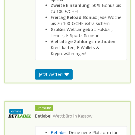
Zweite Einzahlung
: 50 % Bonus bis
zu 100 €/CHF!
Freitag Reload-Bonus
: Jede Woche
bis zu 100 €/CHF extra sichern!
Großes Wettangebot
: Fußball,
Tennis, E-Sports & mehr!
Vielfältige Zahlungsmethoden
:
Kreditkarten, E-Wallets &
Kryptowährungen!
Jetzt wetten!
Premium
online
Betlabel
Wettbüro in
Kassow
Betlabel
: Deine neue Plattform für