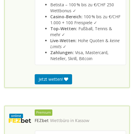
Betista – 100 % bis zu €/CHF 250
Wettbonus ✓
Casino-Bereich:
100 % bis zu €/CHF
1.000 + 100 Freispiele ✓
Top-Wetten:
Fußball, Tennis &
mehr ✓
Live-Wetten:
Hohe Quoten &
keine
Limits
✓
Zahlungen:
Visa, Mastercard,
Neteller, Skrill, Bitcoin
Jetzt wetten!
Premium
online
FEZbet
Wettbüro in
Kassow