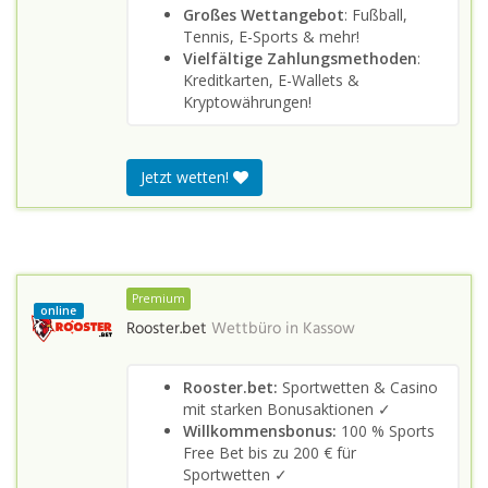
Großes Wettangebot
: Fußball,
Tennis, E-Sports & mehr!
Vielfältige Zahlungsmethoden
:
Kreditkarten, E-Wallets &
Kryptowährungen!
Jetzt wetten!
Premium
online
Rooster.bet
Wettbüro in
Kassow
Rooster.bet:
Sportwetten & Casino
mit starken Bonusaktionen ✓
Willkommensbonus:
100 % Sports
Free Bet bis zu 200 € für
Sportwetten ✓