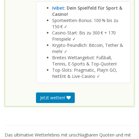
Ivibet
: Dein Spielfeld für Sport &
Casino!
Sportwetten-Bonus: 100 % bis zu
150 € ✓
Casino-Start: Bis zu 300 € + 170
Freispiele ✓
Krypto-freundlich: Bitcoin, Tether &
mehr ✓
Breites Wettangebot: Fußball,
Tennis, E-Sports & Top-Quoten!
Top-Slots: Pragmatic, Play’n GO,
NetEnt & Live-Casino ✓
Jetzt wetten!
Das ultimative Wetterlebnis mit unschlagbaren Quoten und mit