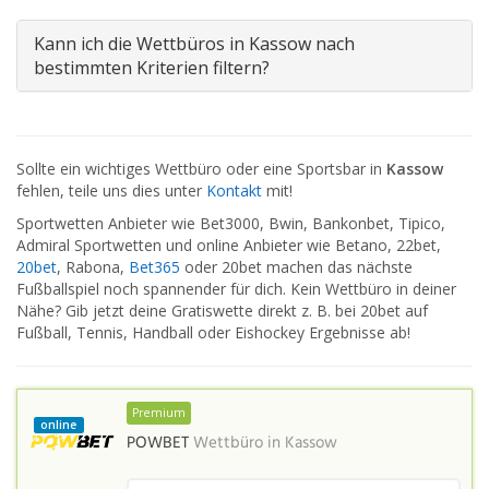
Kann ich die Wettbüros in Kassow nach
bestimmten Kriterien filtern?
Sollte ein wichtiges Wettbüro oder eine Sportsbar in
Kassow
fehlen, teile uns dies unter
Kontakt
mit!
Sportwetten Anbieter wie Bet3000, Bwin, Bankonbet, Tipico,
Admiral Sportwetten und online Anbieter wie Betano, 22bet,
20bet
, Rabona,
Bet365
oder 20bet machen das nächste
Fußballspiel noch spannender für dich. Kein Wettbüro in deiner
Nähe? Gib jetzt deine Gratiswette direkt z. B. bei 20bet auf
Fußball, Tennis, Handball oder Eishockey Ergebnisse ab!
Premium
online
POWBET
Wettbüro in
Kassow