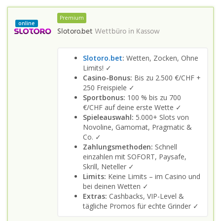
Premium
online
Slotoro.bet
Wettbüro in
Kassow
Slotoro.bet
:
Wetten, Zocken, Ohne
Limits! ✓
Casino-Bonus:
Bis zu 2.500 €/CHF +
250 Freispiele ✓
Sportbonus:
100 % bis zu 700
€/CHF auf deine erste Wette ✓
Spieleauswahl:
5.000+ Slots von
Novoline, Gamomat, Pragmatic &
Co. ✓
Zahlungsmethoden:
Schnell
einzahlen mit SOFORT, Paysafe,
Skrill, Neteller ✓
Limits:
Keine Limits – im Casino und
bei deinen Wetten ✓
Extras:
Cashbacks, VIP-Level &
tägliche Promos für echte Grinder ✓