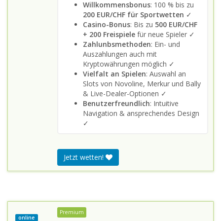
Willkommensbonus
: 100 % bis zu
200 EUR/CHF für Sportwetten
✓
Casino-Bonus
: Bis zu
500 EUR/CHF
+ 200 Freispiele
für neue Spieler ✓
Zahlunbsmethoden
: Ein- und
Auszahlungen auch mit
Kryptowährungen möglich ✓
Vielfalt an Spielen
: Auswahl an
Slots von Novoline, Merkur und Bally
& Live-Dealer-Optionen ✓
Benutzerfreundlich
: Intuitive
Navigation & ansprechendes Design
✓
Jetzt wetten!
Premium
online