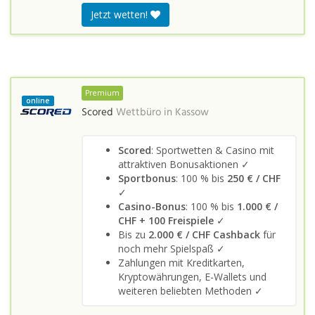
Jetzt wetten!
Premium
online
Scored
Wettbüro in
Kassow
Scored
: Sportwetten & Casino mit
attraktiven Bonusaktionen ✓
Sportbonus
: 100 % bis
250 € / CHF
✓
Casino-Bonus
: 100 % bis
1.000 € /
CHF + 100 Freispiele
✓
Bis zu
2.000 € / CHF Cashback
für
noch mehr Spielspaß ✓
Zahlungen mit Kreditkarten,
Kryptowährungen, E-Wallets und
weiteren beliebten Methoden ✓