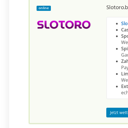
Slotoro.
online
Slo
Ca
Sp
We
Spi
Ga
Za
Pay
Lim
We
Ext
ec
Jetzt wet