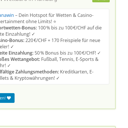
anawin
– Dein Hotspot für Wetten & Casino-
ertainment ohne Limits! ⭐
ortwetten-Bonus:
100 % bis zu 100 €/CHF auf die
te Einzahlung! ✓
sino-Bonus:
220 €/CHF + 170 Freispiele für neue
eler! ✓
ite Einzahlung:
50 % Bonus bis zu 100 €/CHF! ✓
oßes Wettangebot:
Fußball, Tennis, E-Sports &
hr! ✓
lfältige Zahlungsmethoden:
Kreditkarten, E-
llets & Kryptowährungen! ✓
ten!