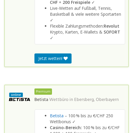
CHF
+
200 Freispiele
✓
Live-Wetten auf Fußball, Tennis,
Basketball & viele weitere Sportarten
✓
Flexible Zahlungsmethoden:
Revolut
Krypto, Karten, E-Wallets &
SOFORT
✓
Jetzt wetten!
Premium
online
Betista
Wettbüro in
Ebersberg, Oberbayern
Betista
– 100 % bis zu €/CHF 250
Wettbonus ✓
Casino-Bereich:
100 % bis zu €/CHF