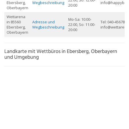
Ebersberg,
Wegbeschreibung
info@happybet
20:00
Oberbayern
Wettarena
Mo-Sa: 10:00-
in 85560
Adresse und
Tel: 040-4567890,
22:00, So: 11:00-
Ebersberg,
Wegbeschreibung
info@wettarena
20:00
Oberbayern
Landkarte mit Wettbüros in Ebersberg, Oberbayern
und Umgebung