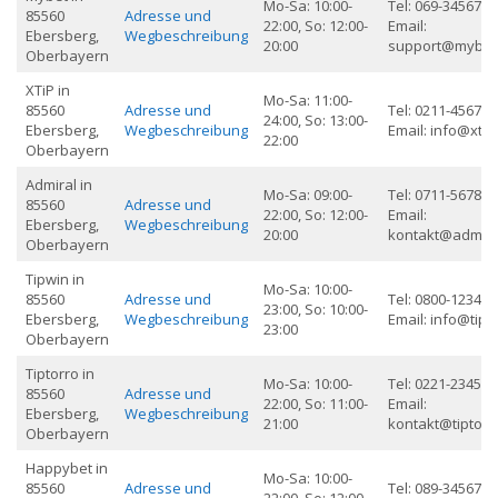
Mo-Sa: 10:00-
Tel: 069-3456789
85560
Adresse und
22:00, So: 12:00-
Email:
Ebersberg,
Wegbeschreibung
20:00
support@mybet
Oberbayern
XTiP in
Mo-Sa: 11:00-
85560
Adresse und
Tel: 0211-456789
24:00, So: 13:00-
Ebersberg,
Wegbeschreibung
Email: info@xtip
22:00
Oberbayern
Admiral in
Mo-Sa: 09:00-
Tel: 0711-567890
85560
Adresse und
22:00, So: 12:00-
Email:
Ebersberg,
Wegbeschreibung
20:00
kontakt@admira
Oberbayern
Tipwin in
Mo-Sa: 10:00-
85560
Adresse und
Tel: 0800-123456
23:00, So: 10:00-
Ebersberg,
Wegbeschreibung
Email: info@tipw
23:00
Oberbayern
Tiptorro in
Mo-Sa: 10:00-
Tel: 0221-234567
85560
Adresse und
22:00, So: 11:00-
Email:
Ebersberg,
Wegbeschreibung
21:00
kontakt@tiptorr
Oberbayern
Happybet in
Mo-Sa: 10:00-
85560
Adresse und
Tel: 089-3456789,
22:00, So: 12:00-