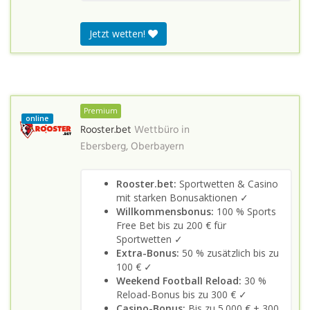
Jetzt wetten!
Premium
online
Rooster.bet
Wettbüro in
Ebersberg, Oberbayern
Rooster.bet:
Sportwetten & Casino
mit starken Bonusaktionen ✓
Willkommensbonus:
100 % Sports
Free Bet bis zu 200 € für
Sportwetten ✓
Extra-Bonus:
50 % zusätzlich bis zu
100 € ✓
Weekend Football Reload:
30 %
Reload-Bonus bis zu 300 € ✓
Casino-Bonus:
Bis zu 5.000 € + 300