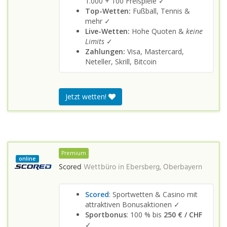
1.000 + 100 Freispiele ✓
Top-Wetten:
Fußball, Tennis &
mehr ✓
Live-Wetten:
Hohe Quoten &
keine
Limits
✓
Zahlungen:
Visa, Mastercard,
Neteller, Skrill, Bitcoin
Jetzt wetten!
Premium
online
Scored
Wettbüro in
Ebersberg, Oberbayern
Scored
: Sportwetten & Casino mit
attraktiven Bonusaktionen ✓
Sportbonus
: 100 % bis
250 € / CHF
✓