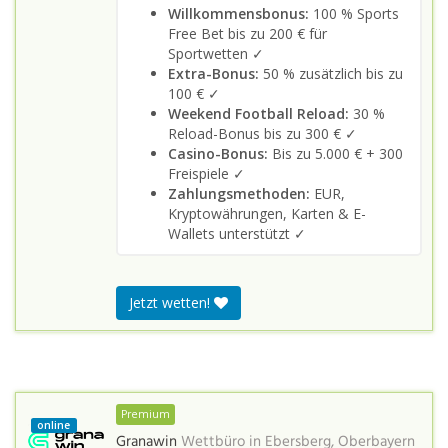
Willkommensbonus:
100 % Sports
Free Bet bis zu 200 € für
Sportwetten ✓
Extra-Bonus:
50 % zusätzlich bis zu
100 € ✓
Weekend Football Reload:
30 %
Reload-Bonus bis zu 300 € ✓
Casino-Bonus:
Bis zu 5.000 € + 300
Freispiele ✓
Zahlungsmethoden:
EUR,
Kryptowährungen, Karten & E-
Wallets unterstützt ✓
Jetzt wetten!
Premium
online
Granawin
Wettbüro in
Ebersberg, Oberbayern