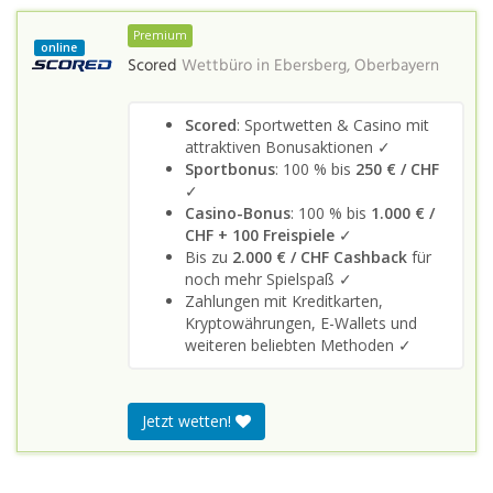
Premium
online
Scored
Wettbüro in
Ebersberg, Oberbayern
Scored
: Sportwetten & Casino mit
attraktiven Bonusaktionen ✓
Sportbonus
: 100 % bis
250 € / CHF
✓
Casino-Bonus
: 100 % bis
1.000 € /
CHF + 100 Freispiele
✓
Bis zu
2.000 € / CHF Cashback
für
noch mehr Spielspaß ✓
Zahlungen mit Kreditkarten,
Kryptowährungen, E-Wallets und
weiteren beliebten Methoden ✓
Jetzt wetten!