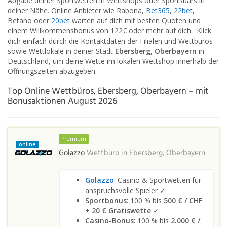
Abgabe deiner Sportwetten in Wettshops oder Sportsbars in
deiner Nähe. Online Anbieter wie Rabona,
Bet365
,
22bet
,
Betano oder
20bet
warten auf dich mit besten Quoten und
einem Willkommensbonus von 122€ oder mehr auf dich. Klick
dich einfach durch die Kontaktdaten der Filialen und Wettbüros
sowie Wettlokale in deiner Stadt
Ebersberg, Oberbayern
in
Deutschland, um deine Wette im lokalen Wettshop innerhalb der
Öffnungszeiten abzugeben.
Top Online Wettbüros, Ebersberg, Oberbayern – mit
Bonusaktionen August 2026
Premium
online
Golazzo
Wettbüro in
Ebersberg, Oberbayern
Golazzo
: Casino & Sportwetten für
anspruchsvolle Spieler ✓
Sportbonus
: 100 % bis
500
€ / CHF
+
20 € Gratiswette
✓
Casino-Bonus
: 100 % bis
2.000
€ /