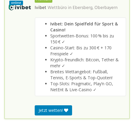
online
Ivibet
Wettbüro in
Ebersberg, Oberbayern
Ivibet: Dein Spielfeld für Sport &
Casino!
Sportwetten-Bonus: 100 % bis zu
150 € ✓
Casino-Start: Bis zu 300 € + 170
Freispiele ✓
Krypto-freundlich: Bitcoin, Tether &
mehr ✓
Breites Wettangebot: Fußball,
Tennis, E-Sports & Top-Quoten!
Top-Slots: Pragmatic, Play’n GO,
NetEnt & Live-Casino ✓
Jetzt wetten!