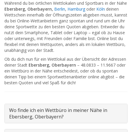
Während du bei örtlichen Wettlokalen und Sportbars in der Nähe
Ebersberg, Oberbayern,
Berlin
,
Hamburg
oder
Köln
deinen
Wettschein innerhalb der Öffnungszeiten abgeben musst, kannst
du bei Online-Wettanbietern ganz spontan und rund um die Uhr
deine Sportwette zu den besten Quoten abgeben. Entweder du
nutzt dein Smartphone, Tablet oder Laptop – egal ob zu Hause
oder unterwegs, mit Freunden oder Familie bist. Online bist du
flexibel mit deinen Wettquoten, anders als im lokalen Wettbüro,
unabhängig von der Stadt.
Ob du dich nun für ein Wettlokal aus der Übersicht der Adressen
deiner Stadt
Ebersberg, Oberbayern
– 48.0833 – 11.9667 oder
ein Wettbüro in der Nähe entscheidest, oder ob du spontan
deinen Tipp bei einem Sportwettenanbieter online abgibst – die
besten Quoten und viel Spaß für dich!
Wo finde ich ein Wettbüro in meiner Nähe in
Ebersberg, Oberbayern?