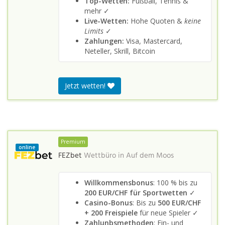
Top-Wetten:
Fußball, Tennis &
mehr ✓
Live-Wetten:
Hohe Quoten &
keine
Limits
✓
Zahlungen:
Visa, Mastercard,
Neteller, Skrill, Bitcoin
Jetzt wetten!
Premium
online
FEZbet
Wettbüro in
Auf dem Moos
Willkommensbonus
: 100 % bis zu
200 EUR/CHF für Sportwetten
✓
Casino-Bonus
: Bis zu
500 EUR/CHF
+ 200 Freispiele
für neue Spieler ✓
Zahlunbsmethoden
: Ein- und