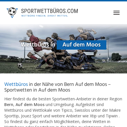
Skip
to
Toggl
main
navig
content
Wettbüros in
Auf dem Moos
Wettbüros
in der Nähe von Bern Auf dem Moos –
Sportwetten in Auf dem Moos
Hier findest du die besten Sportwetten-Anbieter in deiner Region
Bern
,
Auf dem Moos
und Umgebung. Aufgelistet sind
Wettbüros und Wettlokale von Tipico, Swisslos unter der Makre
Sporttip, Jouez Sport und weitere Anbieter wie Xtip und Tipwin .
So findest du ganz einfach Möglichkeiten, deine Wetten in