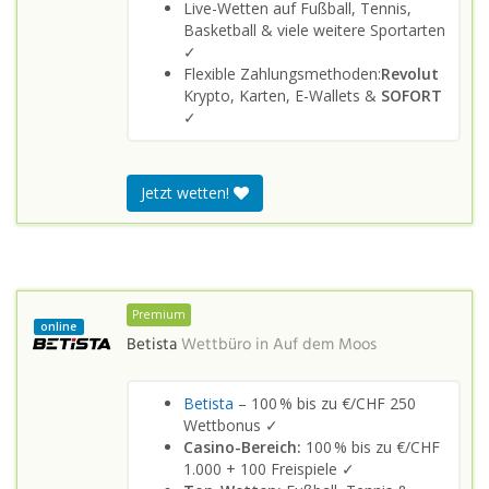
Live-Wetten auf Fußball, Tennis,
Basketball & viele weitere Sportarten
✓
Flexible Zahlungsmethoden:
Revolut
Krypto, Karten, E-Wallets &
SOFORT
✓
Jetzt wetten!
Premium
online
Betista
Wettbüro in
Auf dem Moos
Betista
– 100 % bis zu €/CHF 250
Wettbonus ✓
Casino-Bereich:
100 % bis zu €/CHF
1.000 + 100 Freispiele ✓