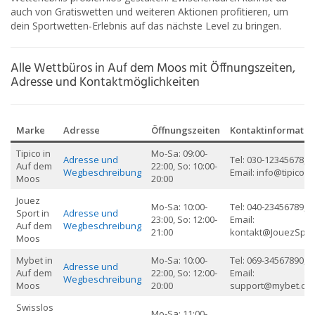
auch von Gratiswetten und weiteren Aktionen profitieren, um
dein Sportwetten-Erlebnis auf das nächste Level zu bringen.
Alle Wettbüros in Auf dem Moos mit Öffnungszeiten,
Adresse und Kontaktmöglichkeiten
Marke
Adresse
Öffnungszeiten
Kontaktinformatio
Tipico in
Mo-Sa: 09:00-
Adresse und
Tel: 030-12345678,
Auf dem
22:00, So: 10:00-
Wegbeschreibung
Email: info@tipico.c
Moos
20:00
Jouez
Mo-Sa: 10:00-
Tel: 040-23456789,
Sport in
Adresse und
23:00, So: 12:00-
Email:
Auf dem
Wegbeschreibung
21:00
kontakt@JouezSpor
Moos
Mybet in
Mo-Sa: 10:00-
Tel: 069-34567890,
Adresse und
Auf dem
22:00, So: 12:00-
Email:
Wegbeschreibung
Moos
20:00
support@mybet.ch
Swisslos
Mo-Sa: 11:00-