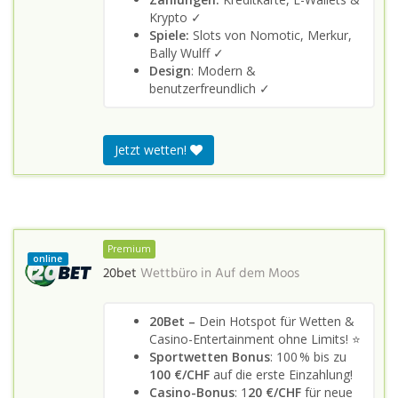
Krypto ✓
Spiele:
Slots von Nomotic, Merkur,
Bally Wulff ✓
Design
: Modern &
benutzerfreundlich ✓
Jetzt wetten!
Premium
online
20bet
Wettbüro in
Auf dem Moos
20Bet –
Dein Hotspot für Wetten &
Casino-Entertainment ohne Limits! ⭐
Sportwetten Bonus
: 100 % bis zu
100 €/CHF
auf die erste Einzahlung!
Casino-Bonus
: 1
20 €/CHF
für neue