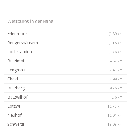
Wettbüros in der Nähe:
Erlenmoos
(1.89 km)
Rengershäusern
(3.18 km)
Lochstauden
(3.76 km)
Butzimatt
(4.82 km)
Lengmatt
(7.43 km)
Cheidi
(7.99 km)
Bützberg
(9.76 km)
Batzwilhof
(12.6 km)
Lotzwil
(12.73 km)
Neuhof
(12.91 km)
Schwerzi
(13.03 km)