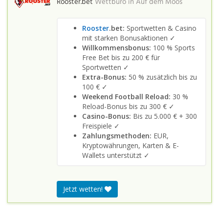
Rooster.bet
Wettbüro in
Auf dem Moos
Rooster
.bet:
Sportwetten & Casino
mit starken Bonusaktionen ✓
Willkommensbonus:
100 % Sports
Free Bet bis zu 200 € für
Sportwetten ✓
Extra-Bonus:
50 % zusätzlich bis zu
100 € ✓
Weekend Football Reload:
30 %
Reload-Bonus bis zu 300 € ✓
Casino-Bonus:
Bis zu 5.000 € + 300
Freispiele ✓
Zahlungsmethoden:
EUR,
Kryptowährungen, Karten & E-
Wallets unterstützt ✓
Jetzt wetten!