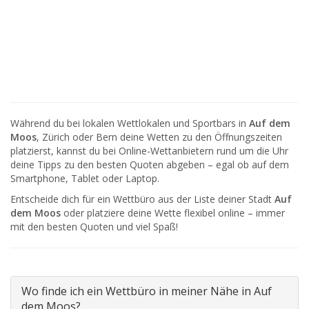
Während du bei lokalen Wettlokalen und Sportbars in
Auf dem
Moos
, Zürich oder Bern deine Wetten zu den Öffnungszeiten
platzierst, kannst du bei Online-Wettanbietern rund um die Uhr
deine Tipps zu den besten Quoten abgeben – egal ob auf dem
Smartphone, Tablet oder Laptop.
Entscheide dich für ein Wettbüro aus der Liste deiner Stadt
Auf
dem Moos
oder platziere deine Wette flexibel online – immer
mit den besten Quoten und viel Spaß!
Wo finde ich ein Wettbüro in meiner Nähe in Auf
dem Moos?