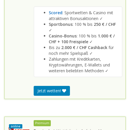
Scored
: Sportwetten & Casino mit
attraktiven Bonusaktionen ✓
Sportbonus
: 100 % bis
250 € / CHF
✓
Casino-Bonus
: 100 % bis
1.000 € /
CHF + 100 Freispiele
✓
Bis zu
2.000 € / CHF Cashback
für
noch mehr Spielspaß ✓
Zahlungen mit Kreditkarten,
Kryptowährungen, E-Wallets und
weiteren beliebten Methoden ✓
Jetzt wetten!
Premium
online