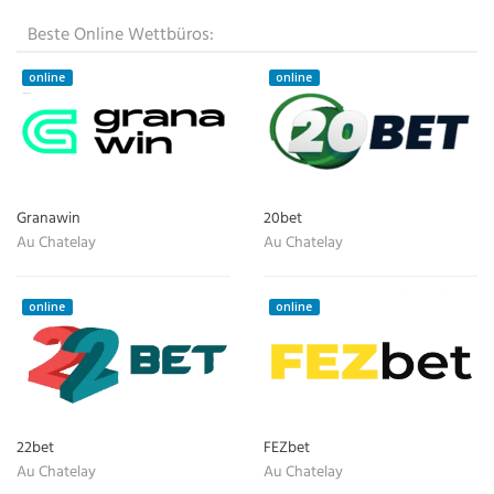
Beste Online Wettbüros:
online
online
Granawin
20bet
Au Chatelay
Au Chatelay
online
online
22bet
FEZbet
Au Chatelay
Au Chatelay