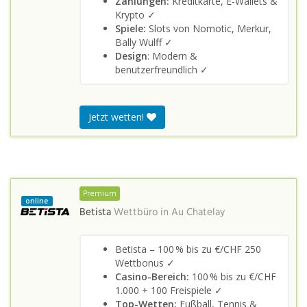
Zahlungen:
Kreditkarte, E-Wallets &
Krypto ✓
Spiele:
Slots von Nomotic, Merkur,
Bally Wulff ✓
Design
: Modern &
benutzerfreundlich ✓
Jetzt wetten!
Premium
online
Betista
Wettbüro in
Au Chatelay
Betista – 100 % bis zu €/CHF 250
Wettbonus ✓
Casino-Bereich:
100 % bis zu €/CHF
1.000 + 100 Freispiele ✓
Top-Wetten:
Fußball, Tennis &