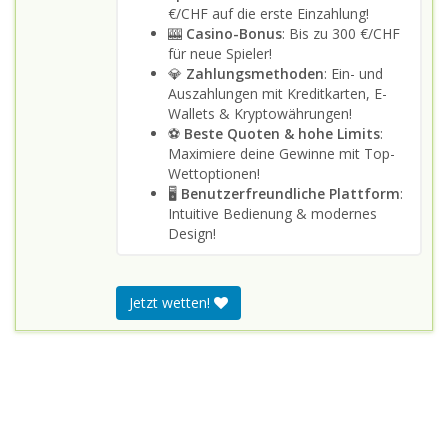
€/CHF auf die erste Einzahlung!
🎰
Casino-Bonus
: Bis zu 300 €/CHF
für neue Spieler!
💎
Zahlungsmethoden
: Ein- und
Auszahlungen mit Kreditkarten, E-
Wallets & Kryptowährungen!
⚽
Beste Quoten & hohe Limits
:
Maximiere deine Gewinne mit Top-
Wettoptionen!
🖥️
Benutzerfreundliche Plattform
:
Intuitive Bedienung & modernes
Design!
Jetzt wetten!