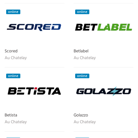
online
online
Scored
Betlabel
Au Chatelay
Au Chatelay
online
online
Betista
Golazzo
Au Chatelay
Au Chatelay