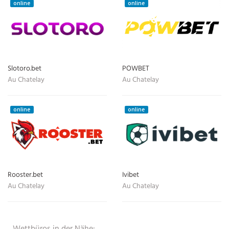
online
online
Slotoro.bet
POWBET
Au Chatelay
Au Chatelay
online
online
Rooster.bet
Ivibet
Au Chatelay
Au Chatelay
Wettbüros in der Nähe: