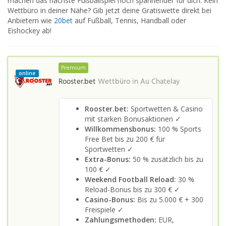
machen das nächste Fußballspiel noch spannender für dich. Kein
Wettbüro in deiner Nähe? Gib jetzt deine Gratiswette direkt bei
Anbietern wie
20bet
auf Fußball, Tennis, Handball oder
Eishockey ab!
Premium
online
Rooster.bet
Wettbüro in
Au Chatelay
Rooster.bet:
Sportwetten & Casino
mit starken Bonusaktionen ✓
Willkommensbonus:
100 % Sports
Free Bet bis zu 200 € für
Sportwetten ✓
Extra-Bonus:
50 % zusätzlich bis zu
100 € ✓
Weekend Football Reload:
30 %
Reload-Bonus bis zu 300 € ✓
Casino-Bonus:
Bis zu 5.000 € + 300
Freispiele ✓
Zahlungsmethoden:
EUR,