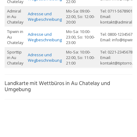
Chatelay
22:00
Admiral
Mo-Sa: 09:00-
Tel: 0711-56789012,
Adresse und
in Au
22:00, So: 12:00-
Email:
Wegbeschreibung
Chatelay
20:00
kontakt@admiral.c
Tipwin in
Mo-Sa: 10:00-
Adresse und
Tel: 0800-1234567,
Au
23:00, So: 10:00-
Wegbeschreibung
Email: info@tipwin.
Chatelay
23:00
Sporttip
Mo-Sa: 10:00-
Tel: 0221-2345678,
Adresse und
in Au
22:00, So: 11:00-
Email:
Wegbeschreibung
Chatelay
21:00
kontakt@tiptorro.ch
Landkarte mit Wettbüros in Au Chatelay und
Umgebung