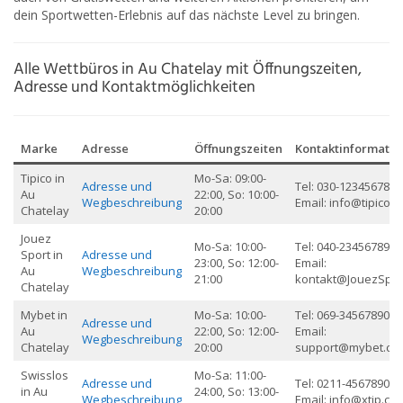
dein Sportwetten-Erlebnis auf das nächste Level zu bringen.
Alle Wettbüros in Au Chatelay mit Öffnungszeiten,
Adresse und Kontaktmöglichkeiten
Marke
Adresse
Öffnungszeiten
Kontaktinformatio
Tipico in
Mo-Sa: 09:00-
Adresse und
Tel: 030-12345678,
Au
22:00, So: 10:00-
Wegbeschreibung
Email: info@tipico.c
Chatelay
20:00
Jouez
Mo-Sa: 10:00-
Tel: 040-23456789,
Sport in
Adresse und
23:00, So: 12:00-
Email:
Au
Wegbeschreibung
21:00
kontakt@JouezSpor
Chatelay
Mybet in
Mo-Sa: 10:00-
Tel: 069-34567890,
Adresse und
Au
22:00, So: 12:00-
Email:
Wegbeschreibung
Chatelay
20:00
support@mybet.ch
Swisslos
Mo-Sa: 11:00-
Adresse und
Tel: 0211-45678901,
in Au
24:00, So: 13:00-
Wegbeschreibung
Email: info@xtip.ch