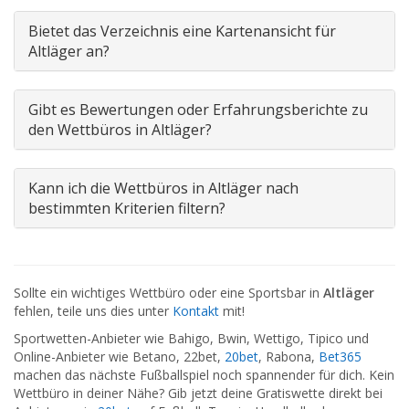
Bietet das Verzeichnis eine Kartenansicht für
Altläger an?
Gibt es Bewertungen oder Erfahrungsberichte zu
den Wettbüros in Altläger?
Kann ich die Wettbüros in Altläger nach
bestimmten Kriterien filtern?
Sollte ein wichtiges Wettbüro oder eine Sportsbar in
Altläger
fehlen, teile uns dies unter
Kontakt
mit!
Sportwetten-Anbieter wie Bahigo, Bwin, Wettigo, Tipico und
Online-Anbieter wie Betano, 22bet,
20bet
, Rabona,
Bet365
machen das nächste Fußballspiel noch spannender für dich. Kein
Wettbüro in deiner Nähe? Gib jetzt deine Gratiswette direkt bei