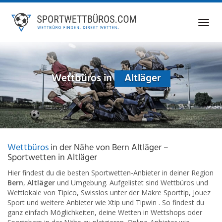
Skip
to
Toggl
main
navig
content
Wettbüros in
Altläger
Wettbüros
in der Nähe von Bern Altläger –
Sportwetten in Altläger
Hier findest du die besten Sportwetten-Anbieter in deiner Region
Bern
,
Altläger
und Umgebung. Aufgelistet sind Wettbüros und
Wettlokale von Tipico, Swisslos unter der Makre Sporttip, Jouez
Sport und weitere Anbieter wie Xtip und Tipwin . So findest du
ganz einfach Möglichkeiten, deine Wetten in Wettshops oder