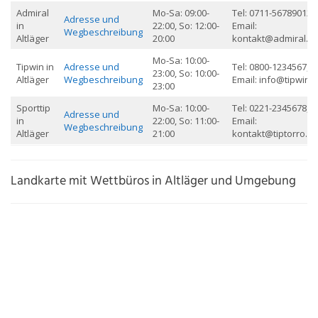
Admiral
Mo-Sa: 09:00-
Tel: 0711-56789012,
Adresse und
in
22:00, So: 12:00-
Email:
Wegbeschreibung
Altläger
20:00
kontakt@admiral.ch
Mo-Sa: 10:00-
Tipwin in
Adresse und
Tel: 0800-1234567,
23:00, So: 10:00-
Altläger
Wegbeschreibung
Email: info@tipwin.c
23:00
Sporttip
Mo-Sa: 10:00-
Tel: 0221-2345678,
Adresse und
in
22:00, So: 11:00-
Email:
Wegbeschreibung
Altläger
21:00
kontakt@tiptorro.ch
Landkarte mit Wettbüros in Altläger und Umgebung