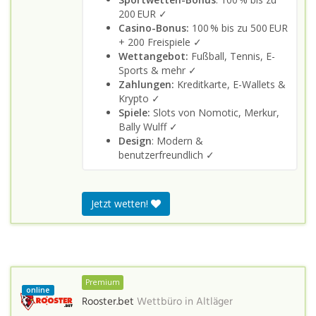
200 EUR ✓
Casino-Bonus:
100 % bis zu 500 EUR
+ 200 Freispiele ✓
Wettangebot:
Fußball, Tennis, E-
Sports & mehr ✓
Zahlungen:
Kreditkarte, E-Wallets &
Krypto ✓
Spiele:
Slots von Nomotic, Merkur,
Bally Wulff ✓
Design
: Modern &
benutzerfreundlich ✓
Jetzt wetten!
Premium
online
Rooster.bet
Wettbüro in
Altläger