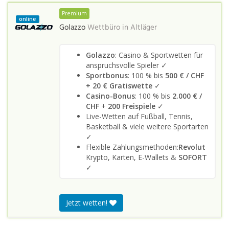
Premium
online
Golazzo
Wettbüro in
Altläger
Golazzo
: Casino & Sportwetten für
anspruchsvolle Spieler ✓
Sportbonus
: 100 % bis
500
€ / CHF
+
20 € Gratiswette
✓
Casino-Bonus
: 100 % bis
2.000
€ /
CHF
+
200 Freispiele
✓
Live-Wetten auf Fußball, Tennis,
Basketball & viele weitere Sportarten
✓
Flexible Zahlungsmethoden:
Revolut
Krypto, Karten, E-Wallets &
SOFORT
✓
Jetzt wetten!