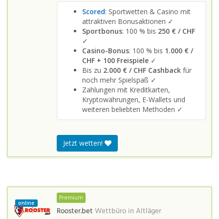
Scored
: Sportwetten & Casino mit
attraktiven Bonusaktionen ✓
Sportbonus
: 100 % bis
250 € / CHF
✓
Casino-Bonus
: 100 % bis
1.000 € /
CHF + 100 Freispiele
✓
Bis zu
2.000 € / CHF Cashback
für
noch mehr Spielspaß ✓
Zahlungen mit Kreditkarten,
Kryptowährungen, E-Wallets und
weiteren beliebten Methoden ✓
Jetzt wetten!
Premium
online
Rooster.bet
Wettbüro in
Altläger