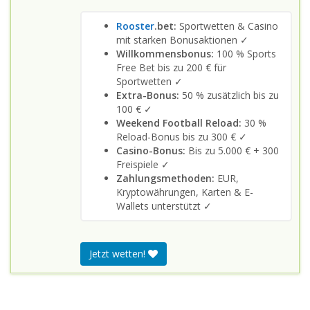
Rooster
.bet:
Sportwetten & Casino
mit starken Bonusaktionen ✓
Willkommensbonus:
100 % Sports
Free Bet bis zu 200 € für
Sportwetten ✓
Extra-Bonus:
50 % zusätzlich bis zu
100 € ✓
Weekend Football Reload:
30 %
Reload-Bonus bis zu 300 € ✓
Casino-Bonus:
Bis zu 5.000 € + 300
Freispiele ✓
Zahlungsmethoden:
EUR,
Kryptowährungen, Karten & E-
Wallets unterstützt ✓
Jetzt wetten!