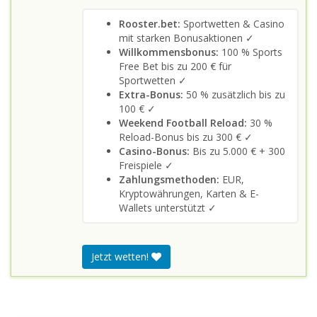
Rooster.bet:
Sportwetten & Casino
mit starken Bonusaktionen ✓
Willkommensbonus:
100 % Sports
Free Bet bis zu 200 € für
Sportwetten ✓
Extra-Bonus:
50 % zusätzlich bis zu
100 € ✓
Weekend Football Reload:
30 %
Reload-Bonus bis zu 300 € ✓
Casino-Bonus:
Bis zu 5.000 € + 300
Freispiele ✓
Zahlungsmethoden:
EUR,
Kryptowährungen, Karten & E-
Wallets unterstützt ✓
Jetzt wetten!