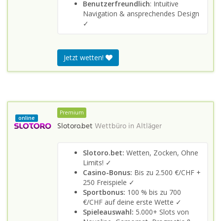
Benutzerfreundlich
: Intuitive
Navigation & ansprechendes Design
✓
Jetzt wetten!
Premium
online
Slotoro.bet
Wettbüro in
Altläger
Slotoro.bet:
Wetten, Zocken, Ohne
Limits! ✓
Casino-Bonus:
Bis zu 2.500 €/CHF +
250 Freispiele ✓
Sportbonus:
100 % bis zu 700
€/CHF auf deine erste Wette ✓
Spieleauswahl:
5.000+ Slots von