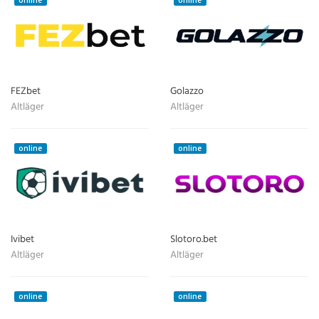
online
online
FEZbet
Golazzo
Altläger
Altläger
online
online
Ivibet
Slotoro.bet
Altläger
Altläger
online
online