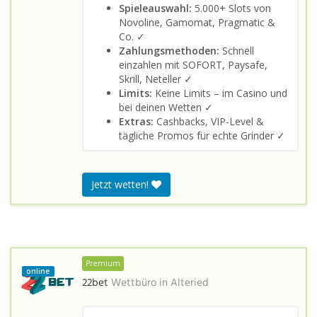
Spieleauswahl:
5.000+ Slots von
Novoline, Gamomat, Pragmatic &
Co. ✓
Zahlungsmethoden:
Schnell
einzahlen mit SOFORT, Paysafe,
Skrill, Neteller ✓
Limits:
Keine Limits – im Casino und
bei deinen Wetten ✓
Extras:
Cashbacks, VIP-Level &
tägliche Promos für echte Grinder ✓
Jetzt wetten!
Premium
online
22bet
Wettbüro in
Alteried