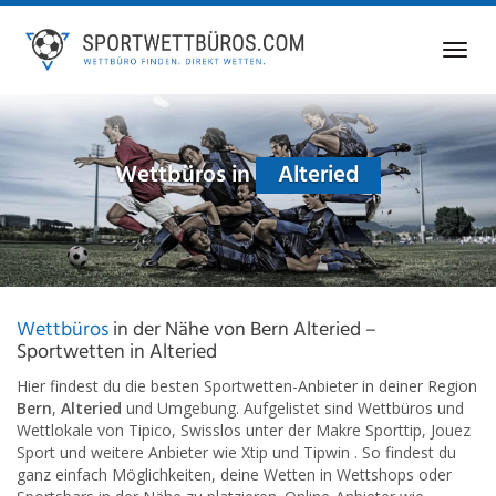
Skip
to
Toggl
main
navig
content
Wettbüros in
Alteried
Wettbüros
in der Nähe von Bern Alteried –
Sportwetten in Alteried
Hier findest du die besten Sportwetten-Anbieter in deiner Region
Bern
,
Alteried
und Umgebung. Aufgelistet sind Wettbüros und
Wettlokale von Tipico, Swisslos unter der Makre Sporttip, Jouez
Sport und weitere Anbieter wie Xtip und Tipwin . So findest du
ganz einfach Möglichkeiten, deine Wetten in Wettshops oder