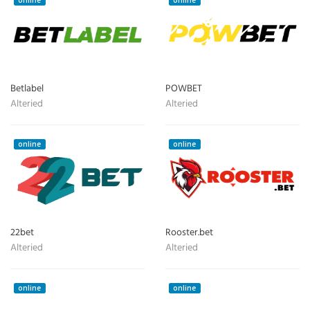
online
online
Betlabel
POWBET
Alteried
Alteried
online
online
22bet
Rooster.bet
Alteried
Alteried
online
online