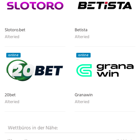
Slotoro.bet
Betista
Alteried
Alteried
online
online
20bet
Granawin
Alteried
Alteried
Wettbüros in der Nähe: