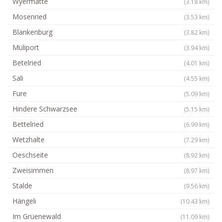
Wyermatte
(3.18 km)
Mosenried
(3.53 km)
Blankenburg
(3.82 km)
Müliport
(3.94 km)
Betelried
(4.01 km)
Sali
(4.55 km)
Fure
(5.09 km)
Hindere Schwarzsee
(5.15 km)
Bettelried
(6.99 km)
Wetzhalte
(7.29 km)
Oeschseite
(8.92 km)
Zweisimmen
(8.97 km)
Stalde
(9.56 km)
Hängeli
(10.43 km)
Im Grüenewald
(11.09 km)