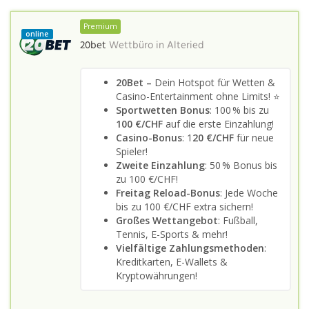
Premium
online
20bet
Wettbüro in
Alteried
20Bet –
Dein Hotspot für Wetten &
Casino-Entertainment ohne Limits! ⭐
Sportwetten Bonus
: 100 % bis zu
100 €/CHF
auf die erste Einzahlung!
Casino-Bonus
: 1
20 €/CHF
für neue
Spieler!
Zweite Einzahlung
: 50 % Bonus bis
zu 100 €/CHF!
Freitag Reload-Bonus
: Jede Woche
bis zu 100 €/CHF extra sichern!
Großes Wettangebot
: Fußball,
Tennis, E-Sports & mehr!
Vielfältige Zahlungsmethoden
:
Kreditkarten, E-Wallets &
Kryptowährungen!