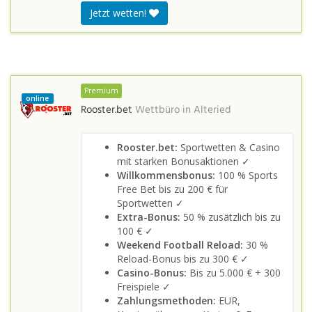
Jetzt wetten!
Premium
online
Rooster.bet
Wettbüro in
Alteried
Rooster.bet:
Sportwetten & Casino
mit starken Bonusaktionen ✓
Willkommensbonus:
100 % Sports
Free Bet bis zu 200 € für
Sportwetten ✓
Extra-Bonus:
50 % zusätzlich bis zu
100 € ✓
Weekend Football Reload:
30 %
Reload-Bonus bis zu 300 € ✓
Casino-Bonus:
Bis zu 5.000 € + 300
Freispiele ✓
Zahlungsmethoden:
EUR,