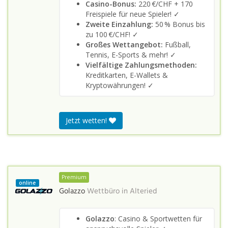
Casino-Bonus:
220 €/CHF + 170
Freispiele für neue Spieler! ✓
Zweite Einzahlung:
50 % Bonus bis
zu 100 €/CHF! ✓
Großes Wettangebot:
Fußball,
Tennis, E-Sports & mehr! ✓
Vielfältige Zahlungsmethoden:
Kreditkarten, E-Wallets &
Kryptowährungen! ✓
Jetzt wetten!
Premium
online
Golazzo
Wettbüro in
Alteried
Golazzo
: Casino & Sportwetten für