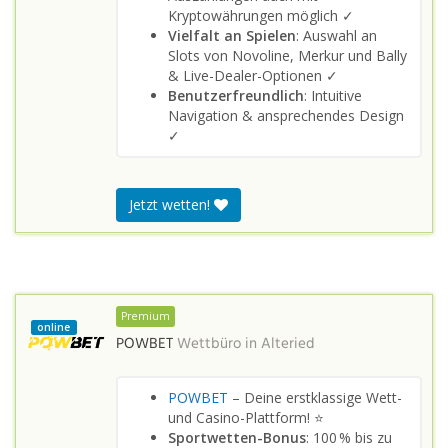
Kryptowährungen möglich ✓
Vielfalt an Spielen
: Auswahl an
Slots von Novoline, Merkur und Bally
& Live-Dealer-Optionen ✓
Benutzerfreundlich
: Intuitive
Navigation & ansprechendes Design
✓
Jetzt wetten!
Premium
online
POWBET
Wettbüro in
Alteried
POWBET
– Deine erstklassige Wett-
und Casino-Plattform! ⭐
Sportwetten-Bonus
: 100 % bis zu