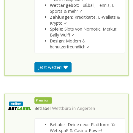
Wettangebot:
Fußball, Tennis, E-
Sports & mehr ✓
Zahlungen:
Kreditkarte, E-Wallets &
Krypto ✓
Spiele:
Slots von Nomotic, Merkur,
Bally Wulff ✓
Design
: Modern &
benutzerfreundlich ✓
Jetzt wetten!
Premium
online
Betlabel
Wettbüro in
Aegerten
Betlabel: Deine neue Plattform für
Wettspaß & Casino-Power!