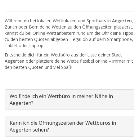
Während du bei lokalen Wettlokalen und Sportbars in
Aegerten
,
Zürich oder Bern deine Wetten zu den Öffnungszeiten platzierst,
kannst du bei Online-Wettanbietern rund um die Uhr deine Tipps
zu den besten Quoten abgeben – egal ob auf dem Smartphone,
Tablet oder Laptop.
Entscheide dich für ein Wettbüro aus der Liste deiner Stadt
Aegerten
oder platziere deine Wette flexibel online – immer mit
den besten Quoten und viel Spaß!
Wo finde ich ein Wettbüro in meiner Nähe in
Aegerten?
Kann ich die Öffnungszeiten der Wettbüros in
Aegerten sehen?