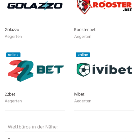
Golazzo
Rooster.bet
Aegerten
Aegerten
online
online
22bet
Ivibet
Aegerten
Aegerten
Wettbüros in der Nähe: