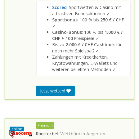
Scored
: Sportwetten & Casino mit
attraktiven Bonusaktionen ✓
Sportbonus
: 100 % bis
250 € / CHF
✓
Casino-Bonus
: 100 % bis
1.000 € /
CHF + 100 Freispiele
✓
Bis zu
2.000 € / CHF Cashback
für
noch mehr Spielspaß ✓
Zahlungen mit Kreditkarten,
Kryptowährungen, E-Wallets und
weiteren beliebten Methoden ✓
Jetzt wetten!
Premium
online
Rooster.bet
Wettbüro in
Aegerten