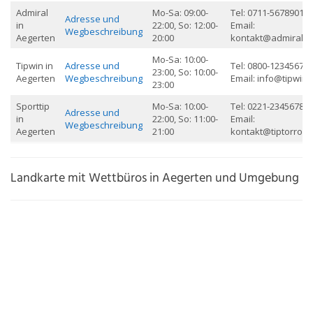
Admiral
Mo-Sa: 09:00-
Tel: 0711-56789012,
Adresse und
in
22:00, So: 12:00-
Email:
Wegbeschreibung
Aegerten
20:00
kontakt@admiral.c
Mo-Sa: 10:00-
Tipwin in
Adresse und
Tel: 0800-1234567,
23:00, So: 10:00-
Aegerten
Wegbeschreibung
Email: info@tipwin.
23:00
Sporttip
Mo-Sa: 10:00-
Tel: 0221-2345678,
Adresse und
in
22:00, So: 11:00-
Email:
Wegbeschreibung
Aegerten
21:00
kontakt@tiptorro.c
Landkarte mit Wettbüros in Aegerten und Umgebung