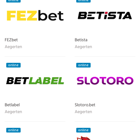
online
online
FEZbet
Betista
Aegerten
Aegerten
online
online
Betlabel
Slotoro.bet
Aegerten
Aegerten
online
online