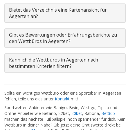
Bietet das Verzeichnis eine Kartenansicht für
Aegerten an?
Gibt es Bewertungen oder Erfahrungsberichte zu
den Wettbüros in Aegerten?
Kann ich die Wettbüros in Aegerten nach
bestimmten Kriterien filtern?
Sollte ein wichtiges Wettbüro oder eine Sportsbar in
Aegerten
fehlen, teile uns dies unter
Kontakt
mit!
Sportwetten-Anbieter wie Bahigo, Bwin, Wettigo, Tipico und
Online-Anbieter wie Betano, 22bet,
20bet
, Rabona,
Bet365
machen das nächste Fußballspiel noch spannender für dich. Kein
Wettbüro in deiner Nähe? Gib jetzt deine Gratiswette direkt bei