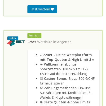
Jetzt wetten!
Premium
online
22bet
Wettbüro in
Aegerten
⭐
22Bet – Deine Wettplattform
mit Top-Quoten & High Limits!
⭐
🔥
Willkommensbonus
Sportwetten
: 100 % bis zu 122
€/CHF auf die erste Einzahlung!
🎰
Casino-Bonus
: Bis zu 300 €/CHF
für neue Spieler!
💎
Zahlungsmethoden
: Ein- und
Auszahlungen mit Kreditkarten, E-
Wallets & Kryptowährungen!
⚽
Beste Quoten & hohe Limits
: