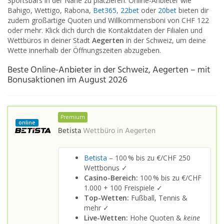
Sportsbars in der Nähe zu platzieren. Online-Anbieter wie
Bahigo, Wettigo, Rabona,
Bet365
,
22bet
oder
20bet
bieten dir
zudem großartige Quoten und Willkommensboni von CHF 122
oder mehr. Klick dich durch die Kontaktdaten der Filialen und
Wettbüros in deiner Stadt
Aegerten
in der Schweiz, um deine
Wette innerhalb der Öffnungszeiten abzugeben.
Beste Online-Anbieter in der Schweiz, Aegerten – mit
Bonusaktionen im August 2026
Premium
online
Betista
Wettbüro in
Aegerten
Betista
– 100 % bis zu €/CHF 250
Wettbonus ✓
Casino-Bereich:
100 % bis zu €/CHF
1.000 + 100 Freispiele ✓
Top-Wetten:
Fußball, Tennis &
mehr ✓
Live-Wetten:
Hohe Quoten &
keine