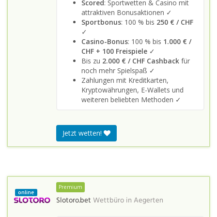
Scored
: Sportwetten & Casino mit
attraktiven Bonusaktionen ✓
Sportbonus
: 100 % bis
250 € / CHF
✓
Casino-Bonus
: 100 % bis
1.000 € /
CHF + 100 Freispiele
✓
Bis zu
2.000 € / CHF Cashback
für
noch mehr Spielspaß ✓
Zahlungen mit Kreditkarten,
Kryptowährungen, E-Wallets und
weiteren beliebten Methoden ✓
Jetzt wetten!
Premium
online
Slotoro.bet
Wettbüro in
Aegerten