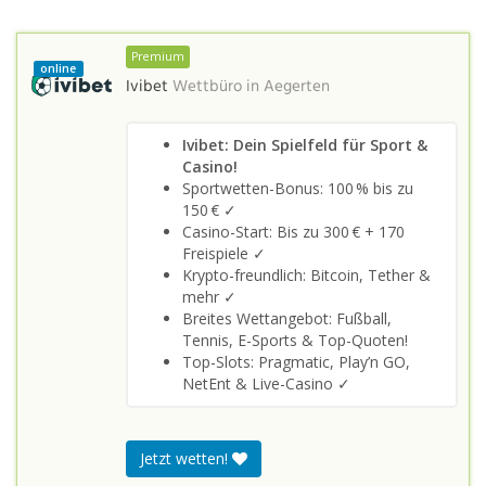
Premium
online
Ivibet
Wettbüro in
Aegerten
Ivibet: Dein Spielfeld für Sport &
Casino!
Sportwetten-Bonus: 100 % bis zu
150 € ✓
Casino-Start: Bis zu 300 € + 170
Freispiele ✓
Krypto-freundlich: Bitcoin, Tether &
mehr ✓
Breites Wettangebot: Fußball,
Tennis, E-Sports & Top-Quoten!
Top-Slots: Pragmatic, Play’n GO,
NetEnt & Live-Casino ✓
Jetzt wetten!