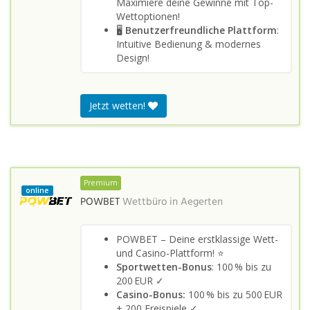
Maximiere deine Gewinne mit Top-
Wettoptionen!
🖥️
Benutzerfreundliche Plattform
:
Intuitive Bedienung & modernes
Design!
Jetzt wetten!
Premium
online
POWBET
Wettbüro in
Aegerten
POWBET – Deine erstklassige Wett-
und Casino-Plattform! ⭐
Sportwetten-Bonus
: 100 % bis zu
200 EUR ✓
Casino-Bonus:
100 % bis zu 500 EUR
+ 200 Freispiele ✓