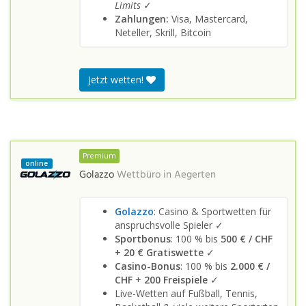
Limits
✓
Zahlungen:
Visa, Mastercard,
Neteller, Skrill, Bitcoin
Jetzt wetten!
Premium
online
Golazzo
Wettbüro in
Aegerten
Golazzo
: Casino & Sportwetten für
anspruchsvolle Spieler ✓
Sportbonus
: 100 % bis
500
€ / CHF
+
20 € Gratiswette
✓
Casino-Bonus
: 100 % bis
2.000
€ /
CHF
+
200 Freispiele
✓
Live-Wetten auf Fußball, Tennis,