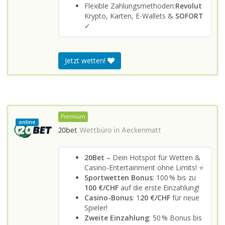
Flexible Zahlungsmethoden:
Revolut
Krypto, Karten, E-Wallets &
SOFORT
✓
Jetzt wetten!
Premium
online
20bet
Wettbüro in
Aeckenmatt
20Bet –
Dein Hotspot für Wetten &
Casino-Entertainment ohne Limits! ⭐
Sportwetten Bonus
: 100 % bis zu
100 €/CHF
auf die erste Einzahlung!
Casino-Bonus
: 1
20 €/CHF
für neue
Spieler!
Zweite Einzahlung
: 50 % Bonus bis