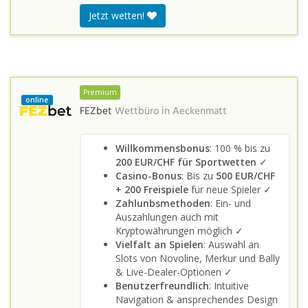
Jetzt wetten!
Premium
online
FEZbet
Wettbüro in
Aeckenmatt
Willkommensbonus
: 100 % bis zu
200 EUR/CHF für Sportwetten
✓
Casino-Bonus
: Bis zu
500 EUR/CHF
+ 200 Freispiele
für neue Spieler ✓
Zahlunbsmethoden
: Ein- und
Auszahlungen auch mit
Kryptowährungen möglich ✓
Vielfalt an Spielen
: Auswahl an
Slots von Novoline, Merkur und Bally
& Live-Dealer-Optionen ✓
Benutzerfreundlich
: Intuitive
Navigation & ansprechendes Design