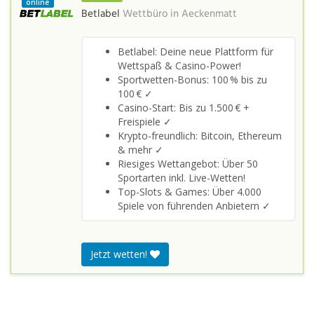
online
Betlabel
Wettbüro in
Aeckenmatt
Betlabel: Deine neue Plattform für
Wettspaß & Casino-Power!
Sportwetten-Bonus: 100 % bis zu
100 € ✓
Casino-Start: Bis zu 1.500 € +
Freispiele ✓
Krypto-freundlich: Bitcoin, Ethereum
& mehr ✓
Riesiges Wettangebot: Über 50
Sportarten inkl. Live-Wetten!
Top-Slots & Games: Über 4.000
Spiele von führenden Anbietern ✓
Jetzt wetten!