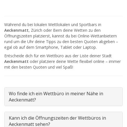
Während du bei lokalen Wettlokalen und Sportbars in
Aeckenmatt
, Zürich oder Bern deine Wetten zu den
Öffnungszeiten platzierst, kannst du bei Online-Wettanbietern
rund um die Uhr deine Tipps zu den besten Quoten abgeben –
egal ob auf dem Smartphone, Tablet oder Laptop.
Entscheide dich für ein Wettbüro aus der Liste deiner Stadt
Aeckenmatt
oder platziere deine Wette flexibel online – immer
mit den besten Quoten und viel Spaß!
Wo finde ich ein Wettbüro in meiner Nähe in
Aeckenmatt?
Kann ich die Öffnungszeiten der Wettbüros in
Aeckenmatt sehen?