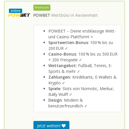
Premium
online
POWBET
Wettbüro in
Aeckenmatt
POWBET – Deine erstklassige Wett-
und Casino-Plattform! ⭐
Sportwetten-Bonus
: 100 % bis zu
200 EUR ✓
Casino-Bonus:
100 % bis zu 500 EUR
+ 200 Freispiele ✓
Wettangebot:
Fußball, Tennis, E-
Sports & mehr ✓
Zahlungen:
Kreditkarte, E-Wallets &
Krypto ✓
Spiele:
Slots von Nomotic, Merkur,
Bally Wulff ✓
Design
: Modern &
benutzerfreundlich ✓
Jetzt wetten!