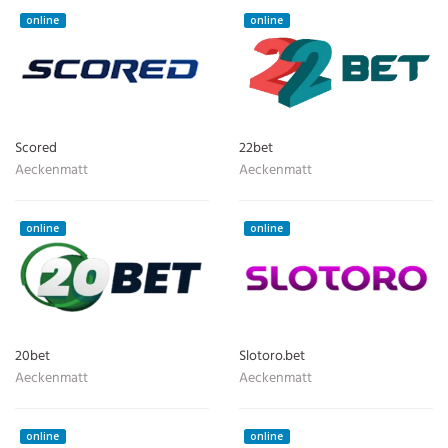
online
online
Scored
22bet
Aeckenmatt
Aeckenmatt
online
online
20bet
Slotoro.bet
Aeckenmatt
Aeckenmatt
online
online