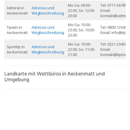
Mo-Sa: 09:00-
Tel: 0711-567890
Admiral in
Adresse und
22:00, So: 12:00-
Email:
Aeckenmatt
Wegbeschreibung
20:00
kontakt@admiral
Mo-Sa: 10:00-
Tipwin in
Adresse und
Tel: 0800-1234567
23:00, So: 10:00-
Aeckenmatt
Wegbeschreibung
Email: info@tipw
23:00
Mo-Sa: 10:00-
Tel: 0221-2345678
Sporttip in
Adresse und
22:00, So: 11:00-
Email:
Aeckenmatt
Wegbeschreibung
21:00
kontakt@tiptorro
Landkarte mit Wettbüros in Aeckenmatt und
Umgebung