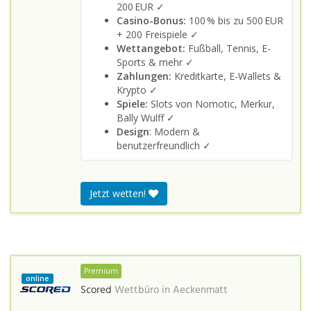
200 EUR ✓
Casino-Bonus:
100 % bis zu 500 EUR
+ 200 Freispiele ✓
Wettangebot:
Fußball, Tennis, E-
Sports & mehr ✓
Zahlungen:
Kreditkarte, E-Wallets &
Krypto ✓
Spiele:
Slots von Nomotic, Merkur,
Bally Wulff ✓
Design
: Modern &
benutzerfreundlich ✓
Jetzt wetten!
Premium
online
Scored
Wettbüro in
Aeckenmatt