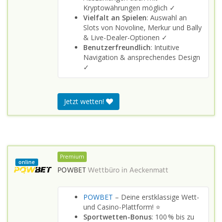
Kryptowährungen möglich ✓
Vielfalt an Spielen
: Auswahl an
Slots von Novoline, Merkur und Bally
& Live-Dealer-Optionen ✓
Benutzerfreundlich
: Intuitive
Navigation & ansprechendes Design
✓
Jetzt wetten!
Premium
online
POWBET
Wettbüro in
Aeckenmatt
POWBET
– Deine erstklassige Wett-
und Casino-Plattform! ⭐
Sportwetten-Bonus
: 100 % bis zu