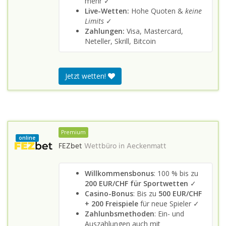
mehr ✓
Live-Wetten:
Hohe Quoten &
keine
Limits
✓
Zahlungen:
Visa, Mastercard,
Neteller, Skrill, Bitcoin
Jetzt wetten!
Premium
online
FEZbet
Wettbüro in
Aeckenmatt
Willkommensbonus
: 100 % bis zu
200 EUR/CHF für Sportwetten
✓
Casino-Bonus
: Bis zu
500 EUR/CHF
+ 200 Freispiele
für neue Spieler ✓
Zahlunbsmethoden
: Ein- und
Auszahlungen auch mit