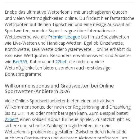
Erlebe das ultimative Wetterlebnis mit unschlagbaren Quoten
und vielen Wettmöglichkeiten online. Du findest hier fantastische
Wettquoten auf deinen Tippschein und eine riesige Auswahl an
Sportwetten, von der Super League über internationale
Wettbewerbe wie die
Premier League
bis hin zu Spezialwetten
wie Live-Wetten und Handicap-Wetten. Egal ob Einzelwette,
Kombiwette, Live-Wette oder Systemwette – online erhältst du
exklusive Wettquoten. Besonders erwähnenswert sind Anbieter
wie
Bet365
, Rabona und
22bet
, die nicht nur viele
Wettmöglichkeiten bieten, sondern auch erstklassige
Bonusprogramme.
Willkommensbonus und Gratiswetten bei Online
Sportwetten-Anbietern 2026
Viele Online-Sportwettanbieter bieten einen attraktiven
Willkommensbonus, der nach der Registrierung und Einzahlung
bis zu CHF 100 oder mehr betragen kann. Zum Beispiel bietet
22bet
*
einen soliden Bonus für neue Spieler. Zusätzlich gibt es
sichere und schnelle Zahlungsmöglichkeiten, die dein
Wetterlebnis problemlos gestalten. Zwischendurch kannst du
auch von Gratiswetten und weiteren Aktionen profitieren, um