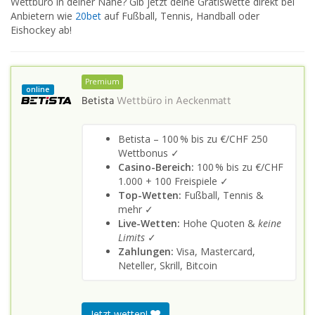
Wettbüro in deiner Nähe? Gib jetzt deine Gratiswette direkt bei
Anbietern wie
20bet
auf Fußball, Tennis, Handball oder
Eishockey ab!
Premium
online
Betista
Wettbüro in
Aeckenmatt
Betista – 100 % bis zu €/CHF 250
Wettbonus ✓
Casino-Bereich:
100 % bis zu €/CHF
1.000 + 100 Freispiele ✓
Top-Wetten:
Fußball, Tennis &
mehr ✓
Live-Wetten:
Hohe Quoten &
keine
Limits
✓
Zahlungen:
Visa, Mastercard,
Neteller, Skrill, Bitcoin
Jetzt wetten!