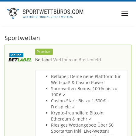
Skip
to
Toggl
main
navig
content
Sportwetten
Premium
online
Betlabel
Wettbüro in
Breitenfeld
Betlabel: Deine neue Plattform für
Wettspaß & Casino-Power!
Sportwetten-Bonus: 100 % bis zu
100 € ✓
Casino-Start: Bis zu 1.500 € +
Freispiele ✓
Krypto-freundlich: Bitcoin,
Ethereum & mehr ✓
Riesiges Wettangebot: Über 50
Sportarten inkl. Live-Wetten!