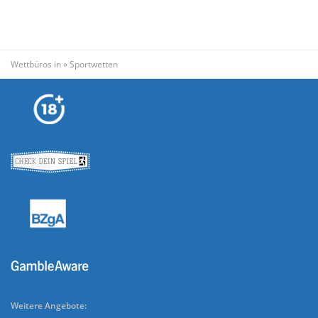
Wettbüros in
»
Sportwetten
Weitere Angebote: