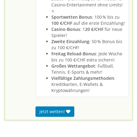
Casino-Entertainment ohne Limits!
⭐
Sportwetten Bonus
: 100 % bis zu
100 €/CHF
auf die erste Einzahlung!
Casino-Bonus
: 1
20 €/CHF
für neue
Spieler!
Zweite Einzahlung
: 50 % Bonus bis
zu 100 €/CHF!
Freitag Reload-Bonus
: Jede Woche
bis zu 100 €/CHF extra sichern!
Großes Wettangebot
: Fußball,
Tennis, E-Sports & mehr!
Vielfältige Zahlungsmethoden
:
Kreditkarten, E-Wallets &
Kryptowährungen!
Jetzt wetten!