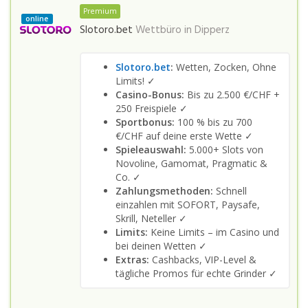
Premium
online
Slotoro.bet
Wettbüro in
Dipperz
Slotoro.bet
:
Wetten, Zocken, Ohne
Limits! ✓
Casino-Bonus:
Bis zu 2.500 €/CHF +
250 Freispiele ✓
Sportbonus:
100 % bis zu 700
€/CHF auf deine erste Wette ✓
Spieleauswahl:
5.000+ Slots von
Novoline, Gamomat, Pragmatic &
Co. ✓
Zahlungsmethoden:
Schnell
einzahlen mit SOFORT, Paysafe,
Skrill, Neteller ✓
Limits:
Keine Limits – im Casino und
bei deinen Wetten ✓
Extras:
Cashbacks, VIP-Level &
tägliche Promos für echte Grinder ✓