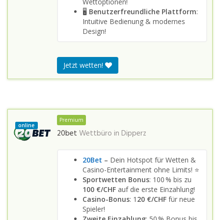
Wettoptionen!
🖥️
Benutzerfreundliche Plattform
:
Intuitive Bedienung & modernes
Design!
Jetzt wetten!
Premium
online
20bet
Wettbüro in
Dipperz
20Bet
–
Dein Hotspot für Wetten &
Casino-Entertainment ohne Limits! ⭐
Sportwetten Bonus
: 100 % bis zu
100 €/CHF
auf die erste Einzahlung!
Casino-Bonus
: 1
20 €/CHF
für neue
Spieler!
Zweite Einzahlung
: 50 % Bonus bis