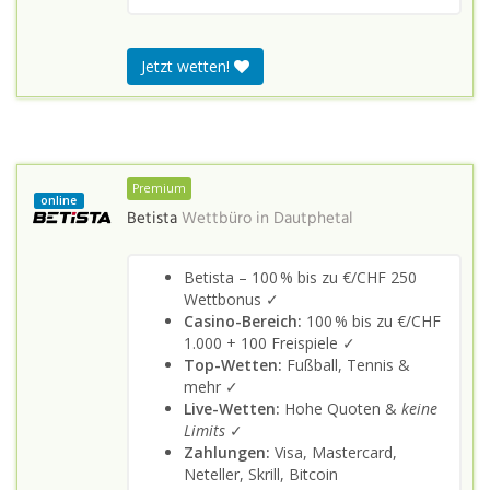
Jetzt wetten!
Premium
online
Betista
Wettbüro in
Dautphetal
Betista – 100 % bis zu €/CHF 250
Wettbonus ✓
Casino-Bereich:
100 % bis zu €/CHF
1.000 + 100 Freispiele ✓
Top-Wetten:
Fußball, Tennis &
mehr ✓
Live-Wetten:
Hohe Quoten &
keine
Limits
✓
Zahlungen:
Visa, Mastercard,
Neteller, Skrill, Bitcoin