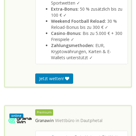
Sportwetten ✓
Extra-Bonus:
50 % zusätzlich bis zu
100 € ✓
Weekend Football Reload:
30 %
Reload-Bonus bis zu 300 € ✓
Casino-Bonus:
Bis zu 5.000 € + 300
Freispiele ✓
Zahlungsmethoden:
EUR,
Kryptowährungen, Karten & E-
Wallets unterstützt ✓
Jetzt wetten!
Premium
online
Granawin
Wettbüro in
Dautphetal