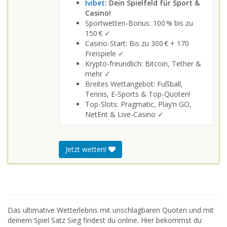
Ivibet
: Dein Spielfeld für Sport &
Casino!
Sportwetten-Bonus: 100 % bis zu
150 € ✓
Casino-Start: Bis zu 300 € + 170
Freispiele ✓
Krypto-freundlich: Bitcoin, Tether &
mehr ✓
Breites Wettangebot: Fußball,
Tennis, E-Sports & Top-Quoten!
Top-Slots: Pragmatic, Play’n GO,
NetEnt & Live-Casino ✓
Jetzt wetten!
Das ultimative Wetterlebnis mit unschlagbaren Quoten und mit
deinem Spiel Satz Sieg findest du online. Hier bekommst du