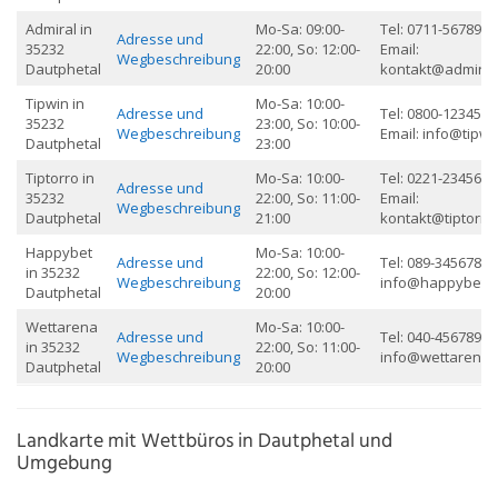
Admiral in
Mo-Sa: 09:00-
Tel: 0711-5678901
Adresse und
35232
22:00, So: 12:00-
Email:
Wegbeschreibung
Dautphetal
20:00
kontakt@admiral
Tipwin in
Mo-Sa: 10:00-
Adresse und
Tel: 0800-1234567
35232
23:00, So: 10:00-
Wegbeschreibung
Email: info@tipwi
Dautphetal
23:00
Tiptorro in
Mo-Sa: 10:00-
Tel: 0221-2345678
Adresse und
35232
22:00, So: 11:00-
Email:
Wegbeschreibung
Dautphetal
21:00
kontakt@tiptorro
Happybet
Mo-Sa: 10:00-
Adresse und
Tel: 089-3456789, 
in 35232
22:00, So: 12:00-
Wegbeschreibung
info@happybet.
Dautphetal
20:00
Wettarena
Mo-Sa: 10:00-
Adresse und
Tel: 040-4567890, 
in 35232
22:00, So: 11:00-
Wegbeschreibung
info@wettarena.
Dautphetal
20:00
Landkarte mit Wettbüros in Dautphetal und
Umgebung