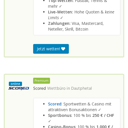
Top-Wetten:
Fußball, Tennis &
mehr ✓
Live-Wetten:
Hohe Quoten &
keine
Limits
✓
Zahlungen:
Visa, Mastercard,
Neteller, Skrill, Bitcoin
Jetzt wetten!
Premium
online
Scored
Wettbüro in
Dautphetal
Scored
: Sportwetten & Casino mit
attraktiven Bonusaktionen ✓
Sportbonus
: 100 % bis
250 € / CHF
✓
Casino-Bonus
: 100 % bis
1.000 € /