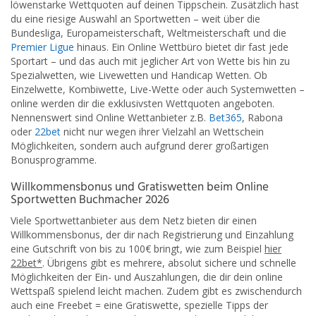
löwenstarke Wettquoten auf deinen Tippschein. Zusätzlich hast
du eine riesige Auswahl an Sportwetten – weit über die
Bundesliga, Europameisterschaft, Weltmeisterschaft und die
Premier Ligue
hinaus. Ein Online Wettbüro bietet dir fast jede
Sportart – und das auch mit jeglicher Art von Wette bis hin zu
Spezialwetten, wie Livewetten und Handicap Wetten. Ob
Einzelwette, Kombiwette, Live-Wette oder auch Systemwetten –
online werden dir die exklusivsten Wettquoten angeboten.
Nennenswert sind Online Wettanbieter z.B.
Bet365
, Rabona
oder
22bet
nicht nur wegen ihrer Vielzahl an Wettschein
Möglichkeiten, sondern auch aufgrund derer großartigen
Bonusprogramme.
Willkommensbonus und Gratiswetten beim Online
Sportwetten Buchmacher 2026
Viele Sportwettanbieter aus dem Netz bieten dir einen
Willkommensbonus, der dir nach Registrierung und Einzahlung
eine Gutschrift von bis zu 100€ bringt, wie zum Beispiel
hier
22bet*
. Übrigens gibt es mehrere, absolut sichere und schnelle
Möglichkeiten der Ein- und Auszahlungen, die dir dein online
Wettspaß spielend leicht machen. Zudem gibt es zwischendurch
auch eine Freebet = eine Gratiswette, spezielle Tipps der