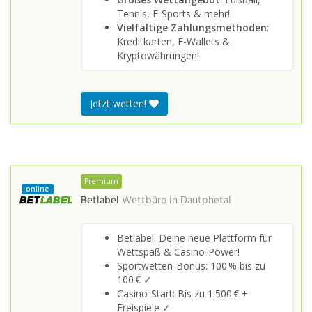
Tennis, E-Sports & mehr!
Vielfältige Zahlungsmethoden
:
Kreditkarten, E-Wallets &
Kryptowährungen!
Jetzt wetten!
Premium
online
Betlabel
Wettbüro in
Dautphetal
Betlabel: Deine neue Plattform für
Wettspaß & Casino-Power!
Sportwetten-Bonus: 100 % bis zu
100 € ✓
Casino-Start: Bis zu 1.500 € +
Freispiele ✓