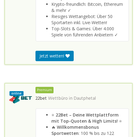
Krypto-freundlich: Bitcoin, Ethereum
& mehr ✓
Riesiges Wettangebot: Über 50
Sportarten inkl. Live-Wetten!
Top-Slots & Games: Über 4.000
Spiele von führenden Anbietern ✓
Jetzt wetten!
Premium
online
22bet
Wettbüro in
Dautphetal
⭐
22Bet – Deine Wettplattform
mit Top-Quoten & High Limits!
⭐
🔥
Willkommensbonus
Sportwetten
: 100 % bis zu 122