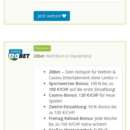
Jetzt wetten!
Premium
online
20bet
Wettbüro in
Dautphetal
20Bet –
Dein Hotspot für Wetten &
Casino-Entertainment ohne Limits! ⭐
Sportwetten Bonus
: 100 % bis zu
100 €/CHF
auf die erste Einzahlung!
Casino-Bonus
: 1
20 €/CHF
für neue
Spieler!
Zweite Einzahlung
: 50 % Bonus bis
zu 100 €/CHF!
Freitag Reload-Bonus
: Jede Woche
bis zu 100 €/CHF extra sichern!
Großes Wettangebot
: Fußball,