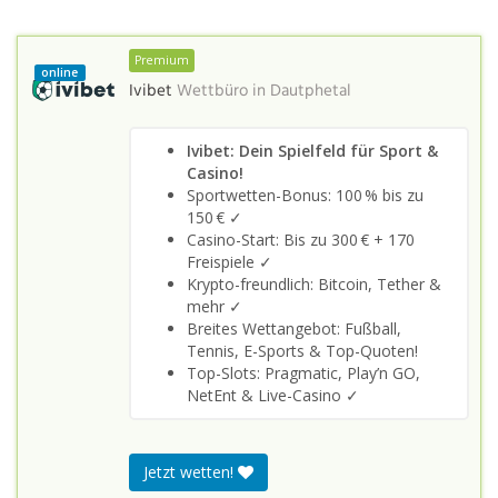
Premium
online
Ivibet
Wettbüro in
Dautphetal
Ivibet: Dein Spielfeld für Sport &
Casino!
Sportwetten-Bonus: 100 % bis zu
150 € ✓
Casino-Start: Bis zu 300 € + 170
Freispiele ✓
Krypto-freundlich: Bitcoin, Tether &
mehr ✓
Breites Wettangebot: Fußball,
Tennis, E-Sports & Top-Quoten!
Top-Slots: Pragmatic, Play’n GO,
NetEnt & Live-Casino ✓
Jetzt wetten!