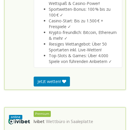
Wettspaß & Casino-Power!
Sportwetten-Bonus: 100 % bis zu
100 € ✓
Casino-Start: Bis zu 1.500 € +
Freispiele ✓
Krypto-freundlich: Bitcoin, Ethereum
& mehr ✓
Riesiges Wettangebot: Über 50
Sportarten inkl. Live-Wetten!
Top-Slots & Games: Über 4.000
Spiele von führenden Anbietern ✓
Jetzt wetten!
Premium
online
Ivibet
Wettbüro in
Saaleplatte