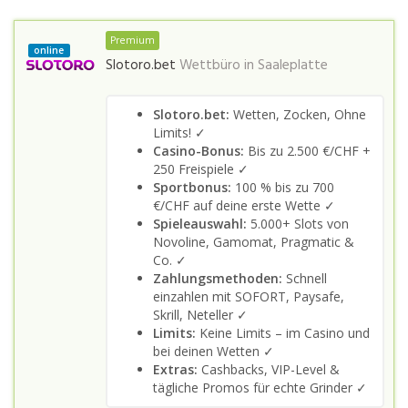
Premium
online
Slotoro.bet
Wettbüro in
Saaleplatte
Slotoro.bet:
Wetten, Zocken, Ohne
Limits! ✓
Casino-Bonus:
Bis zu 2.500 €/CHF +
250 Freispiele ✓
Sportbonus:
100 % bis zu 700
€/CHF auf deine erste Wette ✓
Spieleauswahl:
5.000+ Slots von
Novoline, Gamomat, Pragmatic &
Co. ✓
Zahlungsmethoden:
Schnell
einzahlen mit SOFORT, Paysafe,
Skrill, Neteller ✓
Limits:
Keine Limits – im Casino und
bei deinen Wetten ✓
Extras:
Cashbacks, VIP-Level &
tägliche Promos für echte Grinder ✓