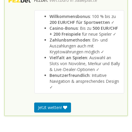
FEZbet
Wettbüro in
Saaleplatte
Willkommensbonus
: 100 % bis zu
200 EUR/CHF für Sportwetten
✓
Casino-Bonus
: Bis zu
500 EUR/CHF
+ 200 Freispiele
für neue Spieler ✓
Zahlunbsmethoden
: Ein- und
Auszahlungen auch mit
Kryptowährungen möglich ✓
Vielfalt an Spielen
: Auswahl an
Slots von Novoline, Merkur und Bally
& Live-Dealer-Optionen ✓
Benutzerfreundlich
: Intuitive
Navigation & ansprechendes Design
✓
Jetzt wetten!