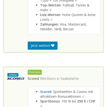
1.000 + 100 Freispiele ✓
Top-Wetten:
Fußball, Tennis &
mehr ✓
Live-Wetten:
Hohe Quoten &
keine
Limits
✓
Zahlungen:
Visa, Mastercard,
Neteller, Skrill, Bitcoin
Jetzt wetten!
Premium
online
Scored
Wettbüro in
Saaleplatte
Scored
: Sportwetten & Casino mit
attraktiven Bonusaktionen ✓
Sportbonus
: 100 % bis
250 € / CHF
✓