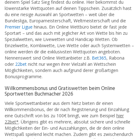
deinem Spiel Satz Sieg findest du online. Hier bekommst du
löwenstarke Wettquoten auf deinen Tippschein. Zusätzlich hast
du eine riesige Auswahl an Sportwetten – weit über die
Bundesliga, Europameisterschaft, Weltmeisterschaft und die
Premier Ligue
hinaus. Ein Online Wettbüro bietet dir fast jede
Sportart – und das auch mit jeglicher Art von Wette bis hin zu
Spezialwetten, wie Livewetten und Handicap Wetten. Ob
Einzelwette, Kombiwette, Live-Wette oder auch Systemwetten –
online werden dir die exklusivsten Wettquoten angeboten.
Nennenswert sind Online Wettanbieter z.B.
Bet365
, Rabona
oder
22bet
nicht nur wegen ihrer Vielzahl an Wettschein
Möglichkeiten, sondern auch aufgrund derer großartigen
Bonusprogramme.
Willkommensbonus und Gratiswetten beim Online
Sportwetten Buchmacher 2026
Viele Sportwettanbieter aus dem Netz bieten dir einen
Willkommensbonus, der dir nach Registrierung und Einzahlung
eine Gutschrift von bis zu 100€ bringt, wie zum Beispiel
hier
22bet*
. Übrigens gibt es mehrere, absolut sichere und schnelle
Möglichkeiten der Ein- und Auszahlungen, die dir dein online
Wettspaß spielend leicht machen. Zudem gibt es zwischendurch