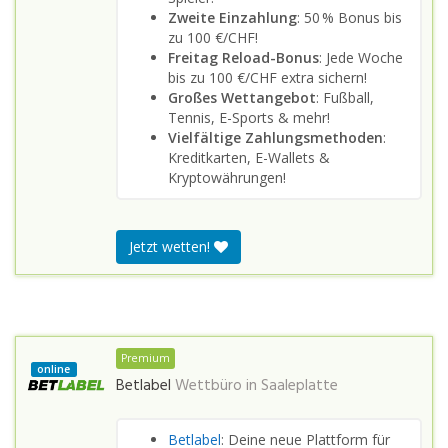
Zweite Einzahlung
: 50 % Bonus bis
zu 100 €/CHF!
Freitag Reload-Bonus
: Jede Woche
bis zu 100 €/CHF extra sichern!
Großes Wettangebot
: Fußball,
Tennis, E-Sports & mehr!
Vielfältige Zahlungsmethoden
:
Kreditkarten, E-Wallets &
Kryptowährungen!
Jetzt wetten!
Premium
online
Betlabel
Wettbüro in
Saaleplatte
Betlabel
: Deine neue Plattform für