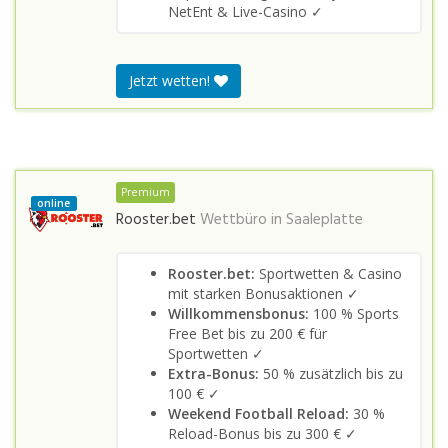
NetEnt & Live-Casino ✓
Jetzt wetten!
Premium
online
Rooster.bet
Wettbüro in
Saaleplatte
Rooster.bet:
Sportwetten & Casino
mit starken Bonusaktionen ✓
Willkommensbonus:
100 % Sports
Free Bet bis zu 200 € für
Sportwetten ✓
Extra-Bonus:
50 % zusätzlich bis zu
100 € ✓
Weekend Football Reload:
30 %
Reload-Bonus bis zu 300 € ✓