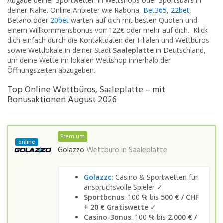
Abgabe deiner Sportwetten in Wettshops oder Sportsbars in
deiner Nähe. Online Anbieter wie Rabona,
Bet365
,
22bet
,
Betano oder
20bet
warten auf dich mit besten Quoten und
einem Willkommensbonus von 122€ oder mehr auf dich. Klick
dich einfach durch die Kontaktdaten der Filialen und Wettbüros
sowie Wettlokale in deiner Stadt
Saaleplatte
in Deutschland,
um deine Wette im lokalen Wettshop innerhalb der
Öffnungszeiten abzugeben.
Top Online Wettbüros, Saaleplatte – mit
Bonusaktionen August 2026
Premium
online
Golazzo
Wettbüro in
Saaleplatte
Golazzo
: Casino & Sportwetten für
anspruchsvolle Spieler ✓
Sportbonus
: 100 % bis
500
€ / CHF
+
20 € Gratiswette
✓
Casino-Bonus
: 100 % bis
2.000
€ /