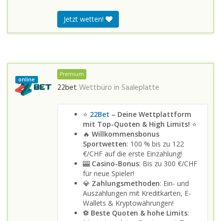
Jetzt wetten!
Premium
online
22bet
Wettbüro in
Saaleplatte
⭐
22Bet
– Deine Wettplattform
mit Top-Quoten & High Limits!
⭐
🔥
Willkommensbonus
Sportwetten
: 100 % bis zu 122
€/CHF auf die erste Einzahlung!
🎰
Casino-Bonus
: Bis zu 300 €/CHF
für neue Spieler!
💎
Zahlungsmethoden
: Ein- und
Auszahlungen mit Kreditkarten, E-
Wallets & Kryptowährungen!
⚽
Beste Quoten & hohe Limits
: