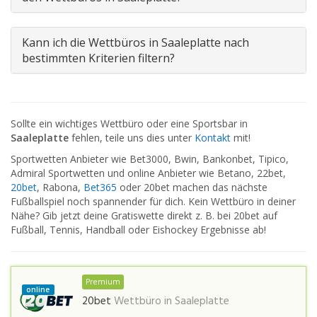
Kann ich die Wettbüros in Saaleplatte nach
bestimmten Kriterien filtern?
Sollte ein wichtiges Wettbüro oder eine Sportsbar in
Saaleplatte
fehlen, teile uns dies unter
Kontakt
mit!
Sportwetten Anbieter wie Bet3000, Bwin, Bankonbet, Tipico,
Admiral Sportwetten und online Anbieter wie Betano, 22bet,
20bet
, Rabona,
Bet365
oder 20bet machen das nächste
Fußballspiel noch spannender für dich. Kein Wettbüro in deiner
Nähe? Gib jetzt deine Gratiswette direkt z. B. bei 20bet auf
Fußball, Tennis, Handball oder Eishockey Ergebnisse ab!
Premium
online
20bet
Wettbüro in
Saaleplatte