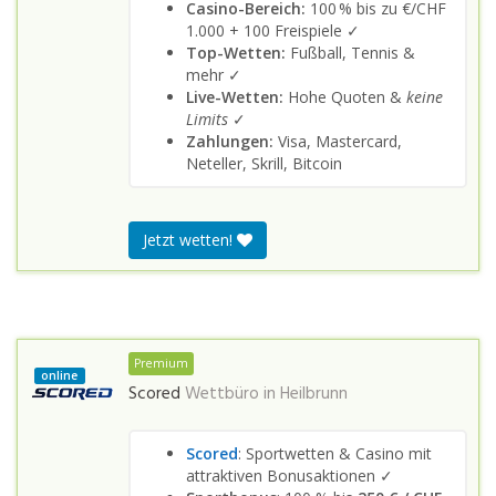
Casino-Bereich:
100 % bis zu €/CHF
1.000 + 100 Freispiele ✓
Top-Wetten:
Fußball, Tennis &
mehr ✓
Live-Wetten:
Hohe Quoten &
keine
Limits
✓
Zahlungen:
Visa, Mastercard,
Neteller, Skrill, Bitcoin
Jetzt wetten!
Premium
online
Scored
Wettbüro in
Heilbrunn
Scored
: Sportwetten & Casino mit
attraktiven Bonusaktionen ✓