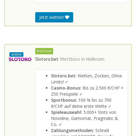
Jetzt wetten!
Premium
online
Slotoro.bet
Wettbüro in
Heilbrunn
Slotoro.bet:
Wetten, Zocken, Ohne
Limits! ✓
Casino-Bonus:
Bis zu 2.500 €/CHF +
250 Freispiele ✓
Sportbonus:
100 % bis zu 700
€/CHF auf deine erste Wette ✓
Spieleauswahl:
5.000+ Slots von
Novoline, Gamomat, Pragmatic &
Co. ✓
Zahlungsmethoden:
Schnell