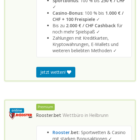
Sportbonus
: 100 % bis
250 € / CHF
✓
Casino-Bonus
: 100 % bis
1.000 € /
CHF + 100 Freispiele
✓
Bis zu
2.000 € / CHF Cashback
für
noch mehr Spielspaß ✓
Zahlungen mit Kreditkarten,
Kryptowährungen, E-Wallets und
weiteren beliebten Methoden ✓
Jetzt wetten!
Premium
online
Rooster.bet
Wettbüro in
Heilbrunn
Rooster
.bet:
Sportwetten & Casino
mit starken Bonusaktionen ✓