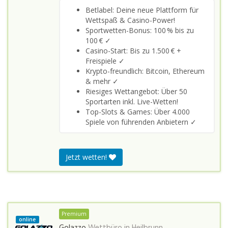
Betlabel: Deine neue Plattform für
Wettspaß & Casino-Power!
Sportwetten-Bonus: 100 % bis zu
100 € ✓
Casino-Start: Bis zu 1.500 € +
Freispiele ✓
Krypto-freundlich: Bitcoin, Ethereum
& mehr ✓
Riesiges Wettangebot: Über 50
Sportarten inkl. Live-Wetten!
Top-Slots & Games: Über 4.000
Spiele von führenden Anbietern ✓
Jetzt wetten!
Premium
online
Golazzo
Wettbüro in
Heilbrunn