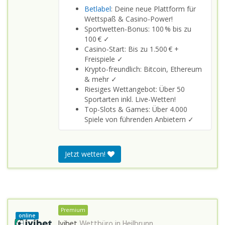
Betlabel
: Deine neue Plattform für
Wettspaß & Casino-Power!
Sportwetten-Bonus: 100 % bis zu
100 € ✓
Casino-Start: Bis zu 1.500 € +
Freispiele ✓
Krypto-freundlich: Bitcoin, Ethereum
& mehr ✓
Riesiges Wettangebot: Über 50
Sportarten inkl. Live-Wetten!
Top-Slots & Games: Über 4.000
Spiele von führenden Anbietern ✓
Jetzt wetten!
Premium
online
Ivibet
Wettbüro in
Heilbrunn