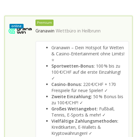
Premium
online
Granawin
Wettbüro in
Heilbrunn
Granawin – Dein Hotspot für Wetten
& Casino-Entertainment ohne Limits!
⭐
Sportwetten-Bonus:
100 % bis zu
100 €/CHF auf die erste Einzahlung!
✓
Casino-Bonus:
220 €/CHF + 170
Freispiele für neue Spieler! ✓
Zweite Einzahlung:
50 % Bonus bis
zu 100 €/CHF! ✓
Großes Wettangebot:
Fußball,
Tennis, E-Sports & mehr! ✓
Vielfältige Zahlungsmethoden:
Kreditkarten, E-Wallets &
Kryptowährungen! ✓