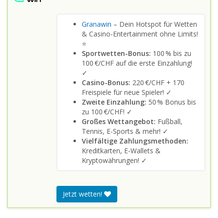
Granawin
– Dein Hotspot für Wetten
& Casino-Entertainment ohne Limits!
⭐
Sportwetten-Bonus:
100 % bis zu
100 €/CHF auf die erste Einzahlung!
✓
Casino-Bonus:
220 €/CHF + 170
Freispiele für neue Spieler! ✓
Zweite Einzahlung:
50 % Bonus bis
zu 100 €/CHF! ✓
Großes Wettangebot:
Fußball,
Tennis, E-Sports & mehr! ✓
Vielfältige Zahlungsmethoden:
Kreditkarten, E-Wallets &
Kryptowährungen! ✓
Jetzt wetten!