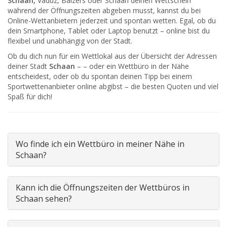
Schaan,
Vaduz, Balzers oder Schaan deinen Wettschein
während der Öffnungszeiten abgeben musst, kannst du bei
Online-Wettanbietern jederzeit und spontan wetten. Egal, ob du
dein Smartphone, Tablet oder Laptop benutzt – online bist du
flexibel und unabhängig von der Stadt.
Ob du dich nun für ein Wettlokal aus der Übersicht der Adressen
deiner Stadt
Schaan
– – oder ein Wettbüro in der Nähe
entscheidest, oder ob du spontan deinen Tipp bei einem
Sportwettenanbieter online abgibst – die besten Quoten und viel
Spaß für dich!
Wo finde ich ein Wettbüro in meiner Nähe in
Schaan?
Kann ich die Öffnungszeiten der Wettbüros in
Schaan sehen?