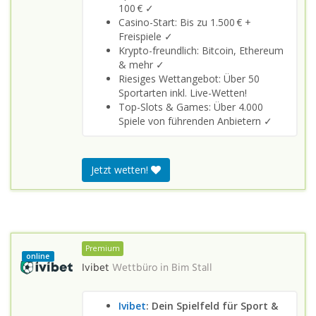
100 € ✓
Casino-Start: Bis zu 1.500 € +
Freispiele ✓
Krypto-freundlich: Bitcoin, Ethereum
& mehr ✓
Riesiges Wettangebot: Über 50
Sportarten inkl. Live-Wetten!
Top-Slots & Games: Über 4.000
Spiele von führenden Anbietern ✓
Jetzt wetten!
Premium
online
Ivibet
Wettbüro in
Bim Stall
Ivibet
: Dein Spielfeld für Sport &