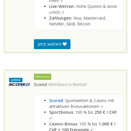
mehr ✓
Live-Wetten:
Hohe Quoten &
keine
Limits
✓
Zahlungen:
Visa, Mastercard,
Neteller, Skrill, Bitcoin
Jetzt wetten!
Premium
online
Scored
Wettbüro in
Riethof
Scored
: Sportwetten & Casino mit
attraktiven Bonusaktionen ✓
Sportbonus
: 100 % bis
250 € / CHF
✓
Casino-Bonus
: 100 % bis
1.000 € /
CHF + 100 Freispiele
✓