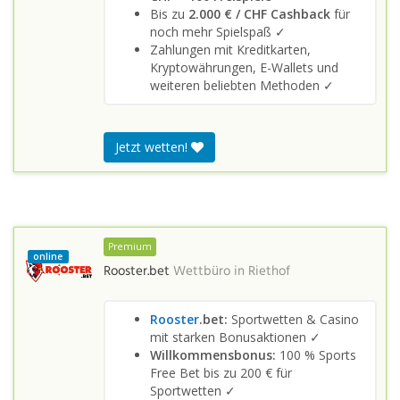
Bis zu
2.000 € / CHF Cashback
für
noch mehr Spielspaß ✓
Zahlungen mit Kreditkarten,
Kryptowährungen, E-Wallets und
weiteren beliebten Methoden ✓
Jetzt wetten!
Premium
online
Rooster.bet
Wettbüro in
Riethof
Rooster
.bet:
Sportwetten & Casino
mit starken Bonusaktionen ✓
Willkommensbonus:
100 % Sports
Free Bet bis zu 200 € für
Sportwetten ✓