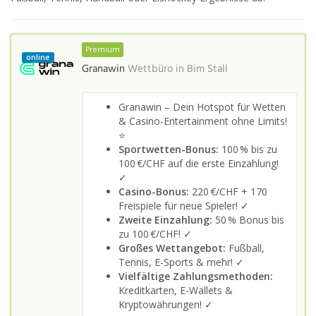
Premium
online
Granawin
Wettbüro in
Bim Stall
Granawin – Dein Hotspot für Wetten
& Casino-Entertainment ohne Limits!
⭐
Sportwetten-Bonus:
100 % bis zu
100 €/CHF auf die erste Einzahlung!
✓
Casino-Bonus:
220 €/CHF + 170
Freispiele für neue Spieler! ✓
Zweite Einzahlung:
50 % Bonus bis
zu 100 €/CHF! ✓
Großes Wettangebot:
Fußball,
Tennis, E-Sports & mehr! ✓
Vielfältige Zahlungsmethoden:
Kreditkarten, E-Wallets &
Kryptowährungen! ✓