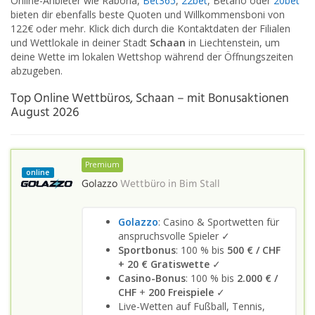
Online-Anbieter wie Rabona,
Bet365
,
22bet
, Betano oder
20bet
bieten dir ebenfalls beste Quoten und Willkommensboni von
122€ oder mehr. Klick dich durch die Kontaktdaten der Filialen
und Wettlokale in deiner Stadt
Schaan
in Liechtenstein, um
deine Wette im lokalen Wettshop während der Öffnungszeiten
abzugeben.
Top Online Wettbüros, Schaan – mit Bonusaktionen
August 2026
Premium
online
Golazzo
Wettbüro in
Bim Stall
Golazzo
: Casino & Sportwetten für
anspruchsvolle Spieler ✓
Sportbonus
: 100 % bis
500
€ / CHF
+
20 € Gratiswette
✓
Casino-Bonus
: 100 % bis
2.000
€ /
CHF
+
200 Freispiele
✓
Live-Wetten auf Fußball, Tennis,