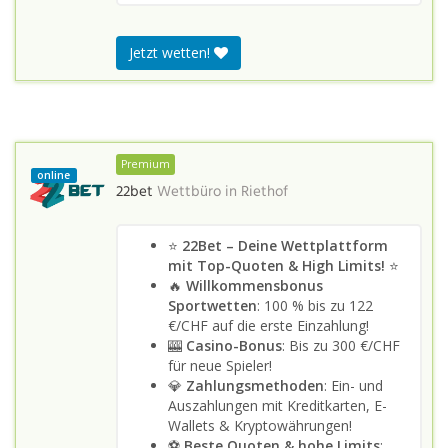
Jetzt wetten!
Premium
online
22bet
Wettbüro in
Riethof
⭐
22Bet – Deine Wettplattform
mit Top-Quoten & High Limits!
⭐
🔥
Willkommensbonus
Sportwetten
: 100 % bis zu 122
€/CHF auf die erste Einzahlung!
🎰
Casino-Bonus
: Bis zu 300 €/CHF
für neue Spieler!
💎
Zahlungsmethoden
: Ein- und
Auszahlungen mit Kreditkarten, E-
Wallets & Kryptowährungen!
⚽
Beste Quoten & hohe Limits
: