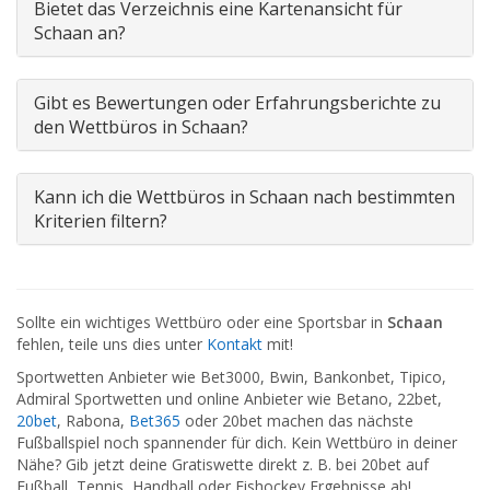
Bietet das Verzeichnis eine Kartenansicht für
Schaan an?
Gibt es Bewertungen oder Erfahrungsberichte zu
den Wettbüros in Schaan?
Kann ich die Wettbüros in Schaan nach bestimmten
Kriterien filtern?
Sollte ein wichtiges Wettbüro oder eine Sportsbar in
Schaan
fehlen, teile uns dies unter
Kontakt
mit!
Sportwetten Anbieter wie Bet3000, Bwin, Bankonbet, Tipico,
Admiral Sportwetten und online Anbieter wie Betano, 22bet,
20bet
, Rabona,
Bet365
oder 20bet machen das nächste
Fußballspiel noch spannender für dich. Kein Wettbüro in deiner
Nähe? Gib jetzt deine Gratiswette direkt z. B. bei 20bet auf
Fußball, Tennis, Handball oder Eishockey Ergebnisse ab!