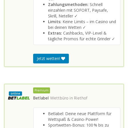
Zahlungsmethoden:
Schnell
einzahlen mit SOFORT, Paysafe,
Skrill, Neteller ✓
Limits:
Keine Limits – im Casino und
bei deinen Wetten ✓
Extras:
Cashbacks, VIP-Level &
tägliche Promos für echte Grinder ✓
Jetzt wetten!
Premium
online
Betlabel
Wettbüro in
Riethof
Betlabel: Deine neue Plattform für
Wettspaß & Casino-Power!
Sportwetten-Bonus: 100 % bis zu