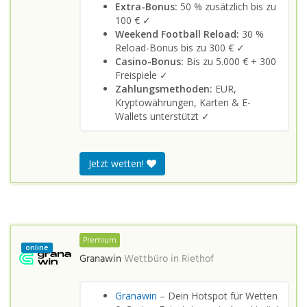
Extra-Bonus:
50 % zusätzlich bis zu
100 € ✓
Weekend Football Reload:
30 %
Reload-Bonus bis zu 300 € ✓
Casino-Bonus:
Bis zu 5.000 € + 300
Freispiele ✓
Zahlungsmethoden:
EUR,
Kryptowährungen, Karten & E-
Wallets unterstützt ✓
Jetzt wetten!
Premium
online
Granawin
Wettbüro in
Riethof
Granawin
– Dein Hotspot für Wetten