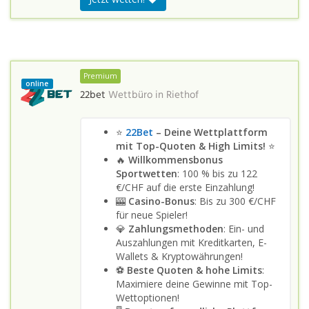
Premium
online
22bet
Wettbüro in
Riethof
⭐
22Bet
– Deine Wettplattform
mit Top-Quoten & High Limits!
⭐
🔥
Willkommensbonus
Sportwetten
: 100 % bis zu 122
€/CHF auf die erste Einzahlung!
🎰
Casino-Bonus
: Bis zu 300 €/CHF
für neue Spieler!
💎
Zahlungsmethoden
: Ein- und
Auszahlungen mit Kreditkarten, E-
Wallets & Kryptowährungen!
⚽
Beste Quoten & hohe Limits
:
Maximiere deine Gewinne mit Top-
Wettoptionen!