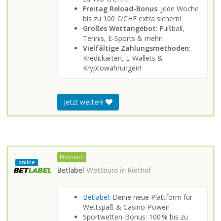
Freitag Reload-Bonus
: Jede Woche
bis zu 100 €/CHF extra sichern!
Großes Wettangebot
: Fußball,
Tennis, E-Sports & mehr!
Vielfältige Zahlungsmethoden
:
Kreditkarten, E-Wallets &
Kryptowährungen!
Jetzt wetten!
Premium
online
Betlabel
Wettbüro in
Riethof
Betlabel
: Deine neue Plattform für
Wettspaß & Casino-Power!
Sportwetten-Bonus: 100 % bis zu