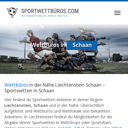
Skip
to
Toggl
main
navig
content
Wettbüros in
Schaan
Wettbüros
in der Nähe Liechtenstein Schaan –
Sportwetten in Schaan
Hier findest du Sportwetten-Anbieter in deiner Region
Liechtenstein
,
Schaan
und in der Nähe. Übersichtlich
aufgelistet sind Wettbüros und Wettlokale von bekannten
Anbietern. In Liechtenstein findest du Möglichkeiten für die
Abgabe deiner Sportwetten in Wettshops oder Sportsbars.