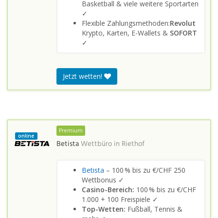
Basketball & viele weitere Sportarten
✓
Flexible Zahlungsmethoden:
Revolut
Krypto, Karten, E-Wallets &
SOFORT
✓
Jetzt wetten!
Premium
online
Betista
Wettbüro in
Riethof
Betista
– 100 % bis zu €/CHF 250
Wettbonus ✓
Casino-Bereich:
100 % bis zu €/CHF
1.000 + 100 Freispiele ✓
Top-Wetten:
Fußball, Tennis &