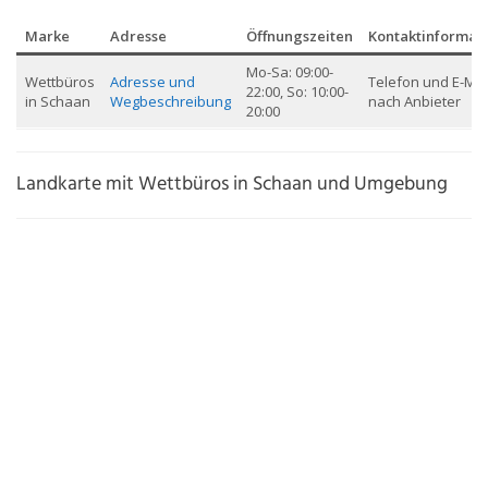
Marke
Adresse
Öffnungszeiten
Kontaktinformat
Mo-Sa: 09:00-
Wettbüros
Adresse und
Telefon und E-Mail
22:00, So: 10:00-
in Schaan
Wegbeschreibung
nach Anbieter
20:00
Landkarte mit Wettbüros in Schaan und Umgebung